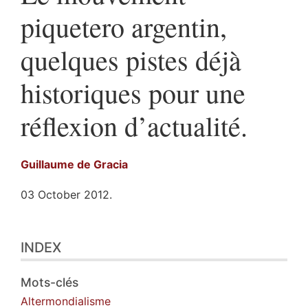
piquetero argentin,
quelques pistes déjà
historiques pour une
réflexion d’actualité.
Guillaume de
Gracia
03 October 2012.
Index
INDEX
Outline
Text
Bibliography
Mots-clés
Notes
Altermondialisme