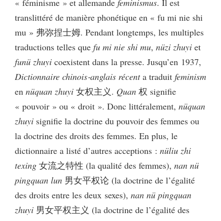
« féminisme » et allemande
feminismus
. Il est
translittéré de manière phonétique en « fu mi nie shi
mu » 弗弥捏士姆. Pendant longtemps, les multiples
traductions telles que
fu mi nie shi mu
,
nüzi zhuyi
et
funü zhuyi
coexistent dans la presse. Jusqu’en 1937,
Dictionnaire chinois‑anglais récent
a traduit
feminism
en
nüquan zhuyi
女权主义.
Quan
权 signifie
« pouvoir » ou «
droit ». Donc littéralement,
nüquan
zhuyi
signifie la doctrine du pouvoir des femmes ou
la doctrine des droits des femmes. En plus, le
dictionnaire a listé d’autres acceptions :
nüliu zhi
texing
女流之特性 (la qualité des femmes),
nan nü
pingquan lun
男女平权论 (la doctrine de l’égalité
des droits entre les deux sexes),
nan nü pingquan
zhuyi
男女平权主义 (la doctrine de l’égalité des