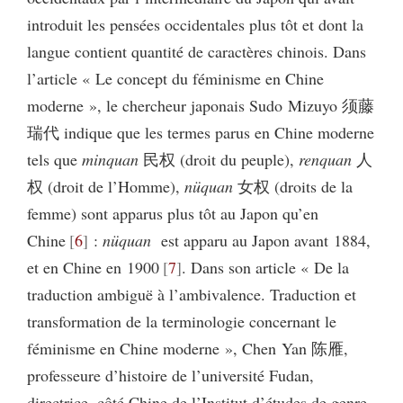
introduit les pensées occidentales plus tôt et dont la
langue contient quantité de caractères chinois. Dans
l’article « Le concept du féminisme en Chine
moderne », le chercheur japonais Sudo Mizuyo 须藤
瑞代 indique que les termes parus en Chine moderne
tels que
minquan
民权 (droit du peuple),
renquan
人
权 (droit de l’Homme),
nüquan
女权 (droits de la
femme) sont apparus plus tôt au Japon qu’en
Chine
6
:
nüquan
est apparu au Japon avant 1884,
et en Chine en 1900
7
. Dans son article « De la
traduction ambiguë à l’ambivalence. Traduction et
transformation de la terminologie concernant le
féminisme en Chine moderne », Chen Yan 陈雁,
professeure d’histoire de l’université Fudan,
directrice, côté Chine de l’Institut d’études de genre