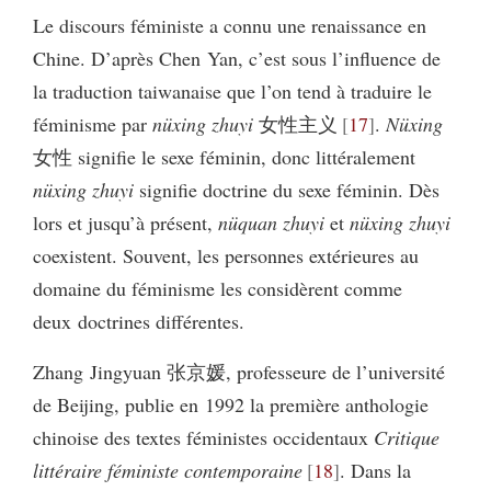
Le discours féministe a connu une renaissance en
Chine. D’après Chen Yan, c’est sous l’influence de
la traduction taiwanaise que l’on tend à traduire le
féminisme par
nüxing zhuyi
女性主义
17
.
Nüxing
女性 signifie le sexe féminin, donc littéralement
nüxing zhuyi
signifie doctrine du sexe féminin. Dès
lors et jusqu’à présent,
nüquan zhuyi
et
nüxing zhuyi
coexistent. Souvent, les personnes extérieures au
domaine du féminisme les considèrent comme
deux doctrines différentes.
Zhang Jingyuan 张京媛, professeure de l’université
de Beijing, publie en 1992 la première anthologie
chinoise des textes féministes occidentaux
Critique
littéraire féministe contemporaine
18
. Dans la