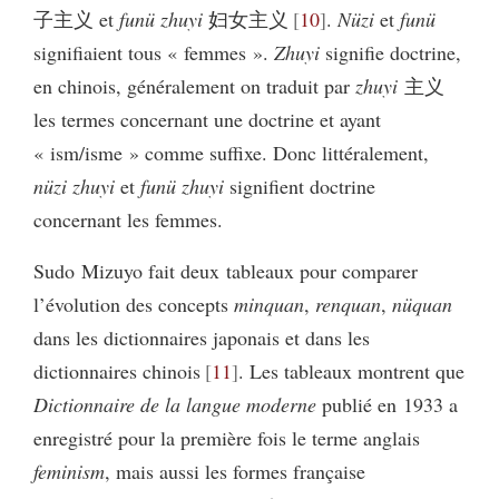
子主义 et
funü zhuyi
妇女主义
10
.
Nüzi
et
funü
signifiaient tous « femmes ».
Zhuyi
signifie doctrine,
en chinois, généralement on traduit par
zhuyi
主义
les termes concernant une doctrine et ayant
« ism/isme » comme suffixe. Donc littéralement,
nüzi zhuyi
et
funü zhuyi
signifient doctrine
concernant les femmes.
Sudo Mizuyo fait deux tableaux pour comparer
l’évolution des concepts
minquan
,
renquan
,
nüquan
dans les dictionnaires japonais et dans les
dictionnaires chinois
11
. Les tableaux montrent que
Dictionnaire de la langue moderne
publié en 1933 a
enregistré pour la première fois le terme anglais
feminism
, mais aussi les formes française