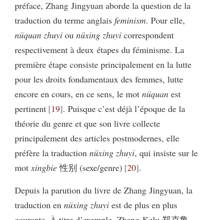
préface, Zhang Jingyuan aborde la question de la
traduction du terme anglais
feminism
. Pour elle,
nüquan zhuyi
ou
nüxing zhuyi
correspondent
respectivement à deux étapes du féminisme. La
première étape consiste principalement en la lutte
pour les droits fondamentaux des femmes, lutte
encore en cours, en ce sens, le mot
nüquan
est
pertinent
19
. Puisque c’est déjà l’époque de la
théorie du genre et que son livre collecte
principalement des articles postmodernes, elle
préfère la traduction
nüxing zhuyi
, qui insiste sur le
mot
xingbie
性别 (sexe/genre)
20
.
Depuis la parution du livre de Zhang Jingyuan, la
traduction en
nüxing zhuyi
est de plus en plus
courante. À titre d’exemple, Zheng Kelu 郑克鲁,