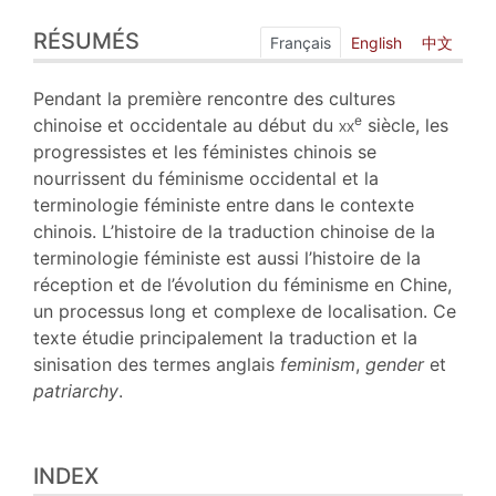
Résumés
RÉSUMÉS
Index
Français
English
中文
Plan
Texte
Pendant la première rencontre des cultures
Bibliographie
e
chinoise et occidentale au début du
xx
siècle, les
Notes
progressistes et les féministes chinois se
Citer cet article
nourrissent du féminisme occidental et la
Auteur
terminologie féministe entre dans le contexte
chinois. L’histoire de la traduction chinoise de la
terminologie féministe est aussi l’histoire de la
réception et de l’évolution du féminisme en Chine,
un processus long et complexe de localisation. Ce
texte étudie principalement la traduction et la
sinisation des termes anglais
feminism
,
gender
et
patriarchy
.
INDEX