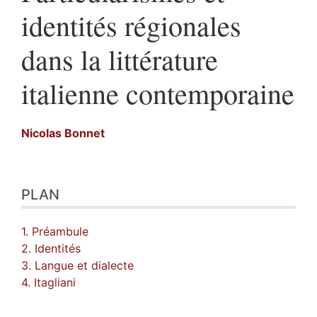
identités régionales
dans la littérature
italienne contemporaine
Nicolas
Bonnet
Plan
PLAN
Texte
Bibliographie
Notes
1. Préambule
Citer cet article
2. Identités
Auteur
3. Langue et dialecte
4. Itagliani