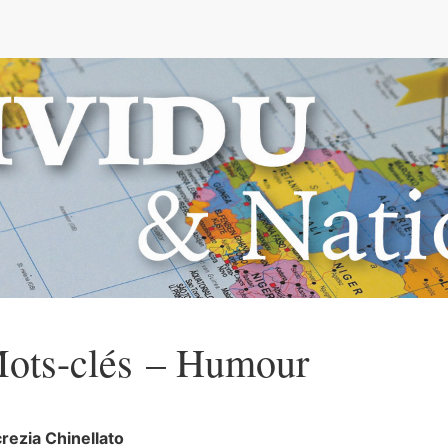
e
ots-clés – Humour
crezia
Chinellato