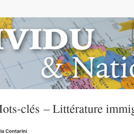
e
ots-clés – Littérature immi
via
Contarini