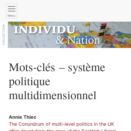
Menu
Mots-clés – système
politique
multidimensionnel
Annie
Thiec
The Conundrum of multi-level politics in the UK
after devolution: the case of the Scottish Liberal