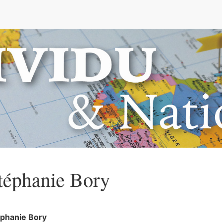
e
téphanie
Bory
éphanie
Bory