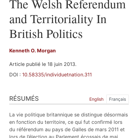
The Welsh Referendum
and Territoriality In
British Politics
Kenneth O.
Morgan
Article publié le 18 juin 2013.
DOI :
10.58335/individuetnation.311
Résumés
RÉSUMÉS
Plan
English
Français
Texte
Citer cet article
La vie politique britannique se distingue désormais
Auteur
en fonction du territoire, ce qui fut confirmé lors
du référendum au pays de Galles de mars 2011 et
lors de l’élection au Parlement écossais de mai