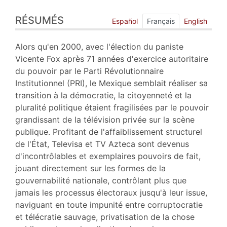
Résumés
RÉSUMÉS
Index
Español
Français
English
Plan
Texte
Alors qu'en 2000, avec l'élection du paniste
Notes
Vicente Fox après 71 années d'exercice autoritaire
Citer cet article
du pouvoir par le Parti Révolutionnaire
Auteur
Institutionnel (PRI), le Mexique semblait réaliser sa
transition à la démocratie, la citoyenneté et la
pluralité politique étaient fragilisées par le pouvoir
grandissant de la télévision privée sur la scène
publique. Profitant de l'affaiblissement structurel
de l'État, Televisa et TV Azteca sont devenus
d'incontrôlables et exemplaires pouvoirs de fait,
jouant directement sur les formes de la
gouvernabilité nationale, contrôlant plus que
jamais les processus électoraux jusqu'à leur issue,
naviguant en toute impunité entre corruptocratie
et télécratie sauvage, privatisation de la chose