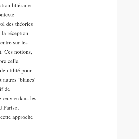
tion littéraire
ontexte
ol des théories
e la réception
entre sur les
t. Ces notions,
re celle,
de utilité pour
t autres ‘blancs’
if de
te œuvre dans les
d Parisot
 cette approche