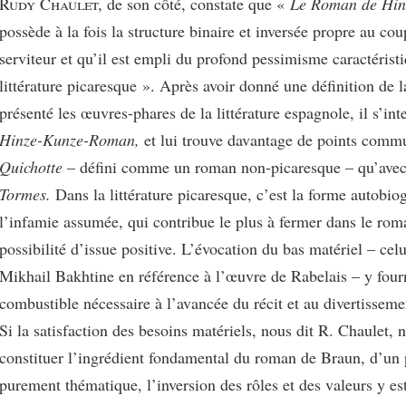
Rudy Chaulet,
de son côté, constate que «
Le Roman de Hin
possède à la fois la structure binaire et inversée propre au cou
serviteur et qu’il est empli du profond pessimisme caractéristi
littérature picaresque ». Après avoir donné une définition de l
présenté les œuvres-phares de la littérature espagnole, il s’int
Hinze-Kunze-Roman,
et lui trouve davantage de points com
Quichotte
– défini comme un roman non-picaresque – qu’ave
Tormes.
Dans la littérature picaresque, c’est la forme autobio
l’infamie assumée, qui contribue le plus à fermer dans le rom
possibilité d’issue positive. L’évocation du bas matériel – celu
Mikhail Bakhtine en référence à l’œuvre de Rabelais – y fourn
combustible nécessaire à l’avancée du récit et au divertisseme
Si la satisfaction des besoins matériels, nous dit R. Chaulet,
constituer l’ingrédient fondamental du roman de Braun, d’un 
purement thématique, l’inversion des rôles et des valeurs y e