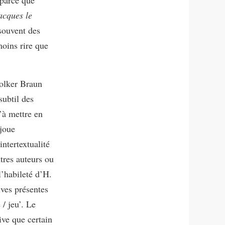
acques le
 souvent des
moins rire que
Volker Braun
subtil des
’à mettre en
 joue
ntertextualité
tres auteurs ou
’habileté d’H.
ives présentes
 / jeu’. Le
rive que certain