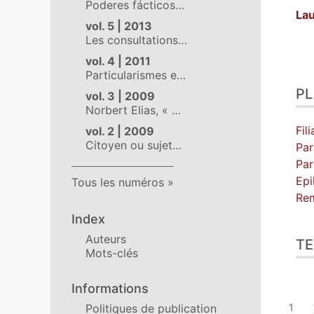
Poderes fácticos…
La
vol. 5 | 2013
Les consultations…
vol. 4 | 2011
Particularismes e…
Pla
P
Tex
vol. 3 | 2009
Norbert Elias, « …
No
Cit
Fil
vol. 2 | 2009
Aut
Citoyen ou sujet…
Par
Par
Epi
Tous les numéros
Re
Index
Auteurs
TE
Mots-clés
Informations
Politiques de publication