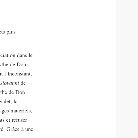
ts plus
ciation dans le
mythe de Don
t l’inconstant,
Giovanni
de
ythe de Don
valet, la
ages matériels,
ts et refuser
té. Grâce à une
, parce que