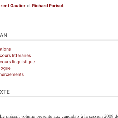
urent
Gautier
et
Richard
Parisot
n
LAN
te
tes
er cet article
iations
eurs
cours littéraires
cours linguistique
logue
merciements
XTE
Le présent volume présente aux candidats à la session 2008 d