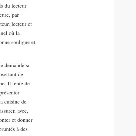
is du lecteur
eure, par
eur, lecteur et
nel où la
onne souligne et
e demande si
ose tant de
e. Il tente de
présenter
la cuisine de
assurer, avec,
conter et donner
pruntés à des