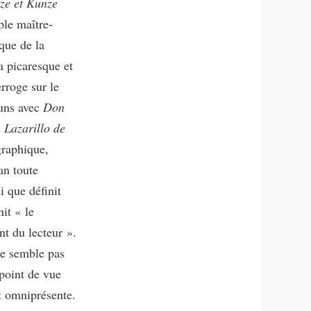
ze et Kunze
ple maître-
que de la
a picaresque et
erroge sur le
muns avec
Don
c
Lazarillo de
graphique,
an toute
i que définit
it « le
nt du lecteur ».
 ne semble pas
point de vue
st omniprésente.