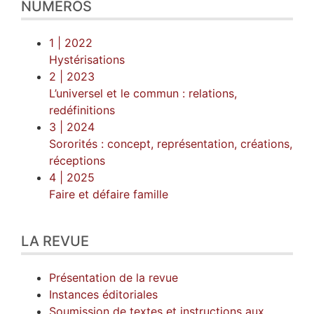
NUMÉROS
1
| 2022
Hystérisations
2
| 2023
L’universel et le commun : relations,
redéfinitions
3
| 2024
Sororités : concept, représentation, créations,
réceptions
4
| 2025
Faire et défaire famille
LA REVUE
Présentation de la revue
Instances éditoriales
Soumission de textes et instructions aux