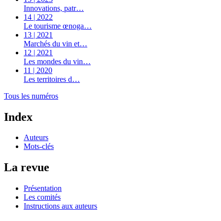
Innovations, patr…
14 | 2022
Le tourisme œnoga…
13 | 2021
Marchés du vin et…
12 | 2021
Les mondes du vin…
11 | 2020
Les territoires d…
Tous les numéros
Index
Auteurs
Mots-clés
La revue
Présentation
Les comités
Instructions aux auteurs