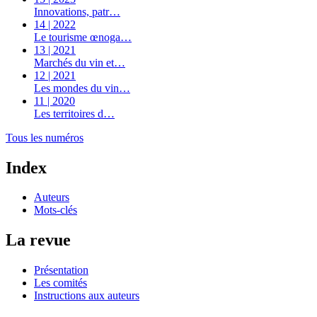
Innovations, patr…
14 | 2022
Le tourisme œnoga…
13 | 2021
Marchés du vin et…
12 | 2021
Les mondes du vin…
11 | 2020
Les territoires d…
Tous les numéros
Index
Auteurs
Mots-clés
La revue
Présentation
Les comités
Instructions aux auteurs