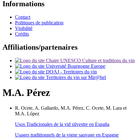
Informations
Contact
Politiques de publication
Visibilité
Crédits
Affiliations/partenaires
M.A.
Pérez
R.
Ocete
,
A.
Gallardo
,
M.A.
Pérez
,
C.
Ocete
,
M.
Lara
et
M.A.
López
Usos Tradicionales de la vid silvestre en España
Usages traditionnels de la vigne sauvage en Espagne