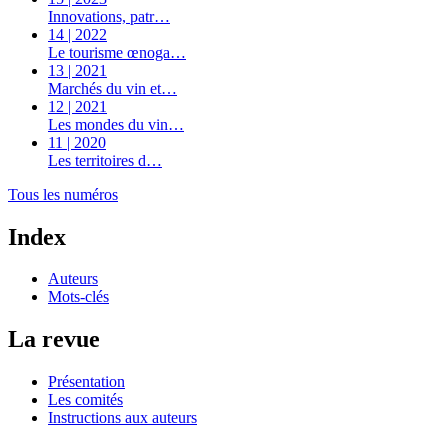
Innovations, patr…
14 | 2022
Le tourisme œnoga…
13 | 2021
Marchés du vin et…
12 | 2021
Les mondes du vin…
11 | 2020
Les territoires d…
Tous les numéros
Index
Auteurs
Mots-clés
La revue
Présentation
Les comités
Instructions aux auteurs