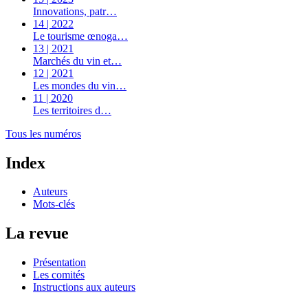
Innovations, patr…
14 | 2022
Le tourisme œnoga…
13 | 2021
Marchés du vin et…
12 | 2021
Les mondes du vin…
11 | 2020
Les territoires d…
Tous les numéros
Index
Auteurs
Mots-clés
La revue
Présentation
Les comités
Instructions aux auteurs