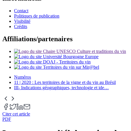
Contact
Politiques de publication
Visibilité
Crédits
Affiliations/partenaires
Numéros
11 | 2020 : Les territoires de la vigne et du vin au Brésil
III- Indications géographiques, technologie et ide
…
Citer cet article
PDF