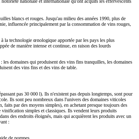
notoriété nationale et internationale qu'ont acquits les effervescents
uilles blancs et rouges. Jusqu'au milieu des années 1990, plus de
ennie, influencée principalement par la consommation de vins rouges,
 à la technologie œnologique apportée par les pays les plus
oppée de manière intense et continue, en raison des lourds
s : les domaines qui produisent des vins fins tranquilles, les domaines
uisent des vins fins et des vins de table.
épassant pas 30 000 l). Ils n'existent pas depuis longtemps, sont pour
icole. Ils sont peu nombreux dans l'univers des domaines viticoles
on, faits par des moyens simples), en achetant presque toujours des
e vinification simples et classiques. Ils vendent leurs produits
ans des endroits éloignés, mais qui acquièrent les produits avec un
ant :
l'aide de pompes.