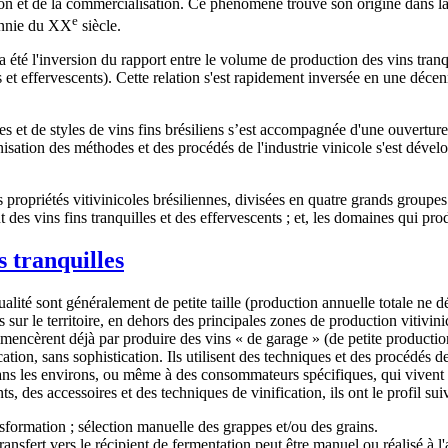
tion et de la commercialisation. Ce phénomène trouve son origine dans la 
e
cennie du XX
siècle.
été l'inversion du rapport entre le volume de production des vins tranq
es et effervescents). Cette relation s'est rapidement inversée en une déc
et de styles de vins fins brésiliens s’est accompagnée d'une ouverture
sation des méthodes et des procédés de l'industrie vinicole s'est dével
es propriétés vitivinicoles brésiliennes, divisées en quatre grands groupe
des vins fins tranquilles et des effervescents ; et, les domaines qui prod
s tranquilles
alité sont généralement de petite taille (production annuelle totale ne d
 sur le territoire, en dehors des principales zones de production vitivin
ommencèrent déjà par produire des vins « de garage » (de petite producti
cation, sans sophistication. Ils utilisent des techniques et des procédés d
ns les environs, ou même à des consommateurs spécifiques, qui vivent d
, des accessoires et des techniques de vinification, ils ont le profil suiv
nsformation ; sélection manuelle des grappes et/ou des grains.
transfert vers le récipient de fermentation peut être manuel ou réalisé à 