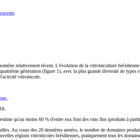
vescents
nomène relativement récent. L'évolution de la vitiviniculture brésilienn
atrième génération (figure 1), avec la plus grande diversité de types et 
'activité vitivinicole.
18.
estime qu'au moins 60 % d'entre eux font des vins fins (produits à partir
quilles. Au cours des 20 dernières années, le nombre de domaines produ
uvelles régions vitivinicoles brésiliennes, pratiquement tous les domaine