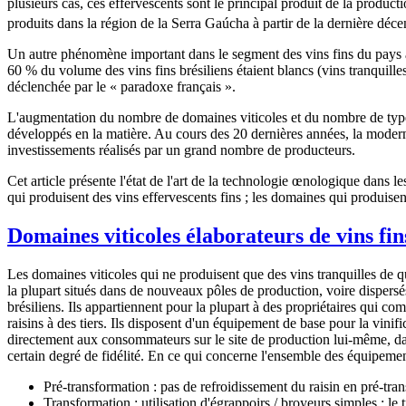
plusieurs cas, ces effervescents sont le principal produit de la produc
produits dans la région de la Serra Gaúcha à partir de la dernière dé
Un autre phénomène important dans le segment des vins fins du pays a 
60 % du volume des vins fins brésiliens étaient blancs (vins tranquill
déclenchée par le « paradoxe français ».
L'augmentation du nombre de domaines viticoles et du nombre de types 
développés en la matière. Au cours des 20 dernières années, la moderni
investissements réalisés par un grand nombre de producteurs.
Cet article présente l'état de l'art de la technologie œnologique dans l
qui produisent des vins effervescents fins ; les domaines qui produisent 
Domaines viticoles élaborateurs de vins fin
Les domaines viticoles qui ne produisent que des vins tranquilles de qu
la plupart situés dans de nouveaux pôles de production, voire dispersés
brésiliens. Ils appartiennent pour la plupart à des propriétaires qui c
raisins à des tiers. Ils disposent d'un équipement de base pour la vinifi
directement aux consommateurs sur le site de production lui-même, da
certain degré de fidélité. En ce qui concerne l'ensemble des équipements
Pré-transformation : pas de refroidissement du raisin en pré-tra
Transformation : utilisation d'égrappoirs / broyeurs simples ; le 