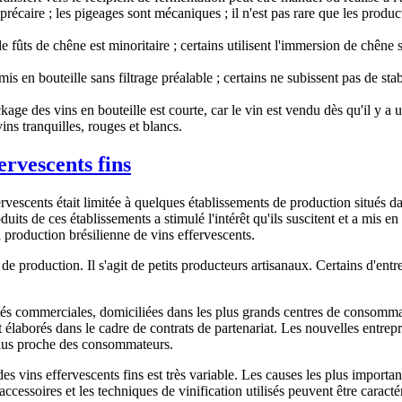
précaire ; les pigeages sont mécaniques ; il n'est pas rare que les produ
n de fûts de chêne est minoritaire ; certains utilisent l'immersion de chên
 en bouteille sans filtrage préalable ; certains ne subissent pas de stabi
ckage des vins en bouteille est courte, car le vin est vendu dès qu'il y a 
ns tranquilles, rouges et blancs.
ervescents fins
rvescents était limitée à quelques établissements de production situés d
uits de ces établissements a stimulé l'intérêt qu'ils suscitent et a mis 
 production brésilienne de vins effervescents.
 production. Il s'agit de petits producteurs artisanaux. Certains d'entr
s commerciales, domiciliées dans les plus grands centres de consommati
 élaborés dans le cadre de contrats de partenariat. Les nouvelles entrep
plus proche des consommateurs.
 vins effervescents fins est très variable. Les causes les plus importante
accessoires et les techniques de vinification utilisés peuvent être caract