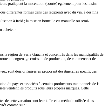
cteurs pratiquent la macération (courte) également pour les raisins
e sous différentes formes dans des récipients avec du vin, à des fins
lisation à froid ; la mise en bouteille est manuelle ou semi-
un acheteur.
ans la région de Serra Gaúcha et concentrés dans les municipalités de
en route un engrenage croissant de production, de commerce et de
e eux sont déjà organisés en proposant des itinéraires spécifiques
on du pays et associées à certains producteurs traditionnels de la
rises vendent les produits sous leurs propres marques. Cette
s de cette variation sont leur taille et la méthode utilisée dans
érisés comme suit :