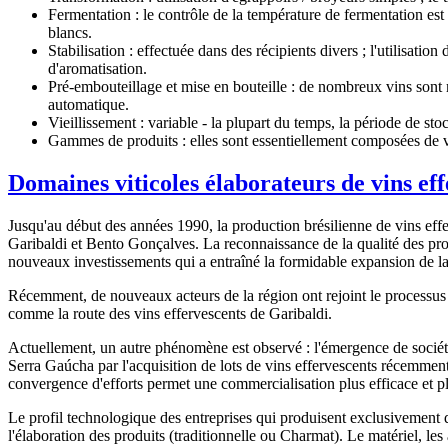
Fermentation : le contrôle de la température de fermentation est 
blancs.
Stabilisation : effectuée dans des récipients divers ; l'utilisatio
d'aromatisation.
Pré-embouteillage et mise en bouteille : de nombreux vins sont mis
automatique.
Vieillissement : variable - la plupart du temps, la période de sto
Gammes de produits : elles sont essentiellement composées de vi
Domaines viticoles élaborateurs de vins eff
Jusqu'au début des années 1990, la production brésilienne de vins effe
Garibaldi et Bento Gonçalves. La reconnaissance de la qualité des prod
nouveaux investissements qui a entraîné la formidable expansion de la
Récemment, de nouveaux acteurs de la région ont rejoint le processus de
comme la route des vins effervescents de Garibaldi.
Actuellement, un autre phénomène est observé : l'émergence de société
Serra Gaúcha par l'acquisition de lots de vins effervescents récemment
convergence d'efforts permet une commercialisation plus efficace et 
Le profil technologique des entreprises qui produisent exclusivement des
l'élaboration des produits (traditionnelle ou Charmat). Le matériel, les 