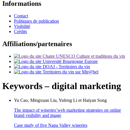
Informations
Contact
Politiques de publication
Visibilité
Crédits
Affiliations/partenaires
Keywords – digital marketing
Yu
Cao
,
Mingxuan
Liu
,
Yufeng
Li
et
Haiyan
Song
The impact of wineries’web marketing strategies on online
brand visibility and image
Case study of five Napa Valley wineries