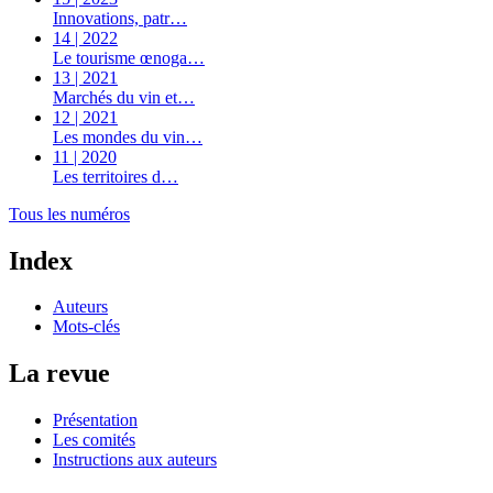
Innovations, patr…
14 | 2022
Le tourisme œnoga…
13 | 2021
Marchés du vin et…
12 | 2021
Les mondes du vin…
11 | 2020
Les territoires d…
Tous les numéros
Index
Auteurs
Mots-clés
La revue
Présentation
Les comités
Instructions aux auteurs