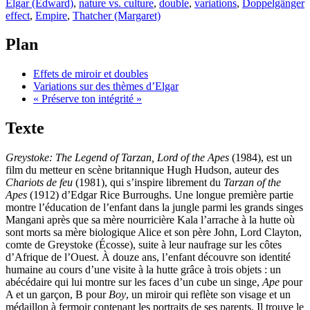
Elgar (Edward)
,
nature vs. culture
,
double
,
variations
,
Doppelgänger
effect
,
Empire
,
Thatcher (Margaret)
Plan
Effets de miroir et doubles
Variations sur des thèmes d’Elgar
« Préserve ton intégrité »
Texte
Greystoke: The Legend of Tarzan, Lord of the Apes
(1984), est un
film du metteur en scène britannique Hugh Hudson, auteur des
Chariots de feu
(1981), qui s’inspire librement du
Tarzan of the
Apes
(1912) d’Edgar Rice Burroughs. Une longue première partie
montre l’éducation de l’enfant dans la jungle parmi les grands singes
Mangani après que sa mère nourricière Kala l’arrache à la hutte où
sont morts sa mère biologique Alice et son père John, Lord Clayton,
comte de Greystoke (Écosse), suite à leur naufrage sur les côtes
d’Afrique de l’Ouest. À douze ans, l’enfant découvre son identité
humaine au cours d’une visite à la hutte grâce à trois objets : un
abécédaire qui lui montre sur les faces d’un cube un singe,
Ape
pour
A et un garçon, B pour
Boy
, un miroir qui reflète son visage et un
médaillon à fermoir contenant les portraits de ses parents. Il trouve le