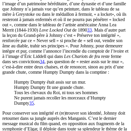
l’image d’un patrimoine héréditaire, d’une dynastie et d’une famille
que Johnny n’a jamais vue qu’en peinture, dans le tableau de sa
mère à Greystoke ou dans le médaillon à fermoir, « a locket», où ils
resteront à jamais enfermés et où il ne pourra pas pénétrer « locked
out », comme dans le tableau de l’artiste américaine Anna Lea
Merrit (1844-1930)
Love Locked
Out
de 1890
33
. Mais d’autre part
la leçon du Grand-père à Johnny c’est « Préserve ton intégrité »,
renforcée par ce « Never sell » si proche de « sell out, vendre son
âme au diable, trahir ses principes ». Pour Johnny, pour demeurer
intègre et pur, comme l’annonce l’incendie du comptoir de l’ivoire et
à l’image d’Éric Liddell qui dans
Les Chariots de feu
reste ferme
dans ses convictions
34
, pas question de « rester assis sur le mur »,
c’est-à-dire entre deux chaises, et de renoncer, sinon au prix d’une
grande chute, comme Humpty Dumpty dans la comptine :
Humpty Dumpty était assis sur un mur.
Humpty Dumpty fit une grande chute.
Tous les chevaux du Roi, ni tous ses hommes
Ne purent jamais recoller les morceaux d’Humpty
Dumpty
35
.
Pour conserver son intégrité et (re)trouver son identité, Johnny doit
retourner dans sa jungle auprès des Manganis. C’est le dernier
message musical du film quand, en opposition aux fragments de la
symphonie d’Elgar, il déploie dans toute sa splendeur le thème de la