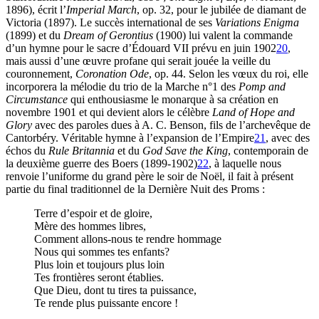
1896), écrit l’
Imperial March
, op. 32, pour le jubilée de diamant de
Victoria (1897). Le succès international de ses
Variations Enigma
(1899) et du
Dream of Gerontius
(1900) lui valent la commande
d’un hymne pour le sacre d’Édouard VII prévu en juin 1902
20
,
mais aussi d’une œuvre profane qui serait jouée la veille du
couronnement,
Coronation Ode
, op. 44. Selon les vœux du roi, elle
incorporera la mélodie du trio de la Marche n°1 des
Pomp and
Circumstance
qui enthousiasme le monarque à sa création en
novembre 1901 et qui devient alors le célèbre
Land of Hope and
Glory
avec des paroles dues à A. C. Benson, fils de l’archevêque de
Cantorbéry. Véritable hymne à l’expansion de l’Empire
21
, avec des
échos du
Rule Britannia
et du
God Save the King
, contemporain de
la deuxième guerre des Boers (1899-1902)
22
, à laquelle nous
renvoie l’uniforme du grand père le soir de Noël, il fait à présent
partie du final traditionnel de la Dernière Nuit des Proms :
Terre d’espoir et de gloire,
Mère des hommes libres,
Comment allons-nous te rendre hommage
Nous qui sommes tes enfants?
Plus loin et toujours plus loin
Tes frontières seront établies.
Que Dieu, dont tu tires ta puissance,
Te rende plus puissante encore !