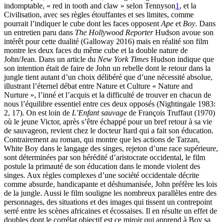
indomptable, « red in tooth and claw
» selon Tennyson
1
, et la
Civilisation, avec ses règles étouffantes et ses limites, comme
pourrait l’indiquer le cube dont les faces opposent
Ape
et
Boy
. Dans
un entretien paru dans
The Hollywood Reporter
Hudson avoue son
intérêt pour cette dualité (Galloway 2016) mais en réalité son film
montre les deux faces du même cube et la double nature de
John/Jean. Dans un article du
New York Times
Hudson indique que
son intention était de faire de John un rebelle dont le retour dans la
jungle tient autant d’un choix délibéré que d’une nécessité absolue,
illustrant l’éternel débat entre Nature et Culture « Nature and
Nurture », l’inné et l’acquis et la difficulté de trouver en chacun de
nous l’équilibre essentiel entre ces deux opposés (Nightingale 1983:
2, 17). On est loin de
L’Enfant sauvage
de François Truffaut (1970)
où le jeune Victor, après s’être échappé pour un bref retour à sa vie
de sauvageon, revient chez le docteur Itard qui a fait son éducation.
Contrairement au roman, qui montre que les actions de Tarzan,
White Boy dans le langage des singes, rejeton d’une race supérieure,
sont déterminées par son hérédité d’aristocrate occidental, le film
postule la primauté de son éducation dans le monde violent des
singes. Aux règles complexes d’une société occidentale décrite
comme absurde, handicapante et déshumanisée, John préfère les lois
de la jungle. Aussi le film souligne les nombreux parallèles entre des
personnages, des situations et des images qui tissent un contrepoint
serré entre les scènes africaines et écossaises. Il en résulte un effet de
doubles dont le corrélat objectif est ce miroir qui apprend à Boy sa