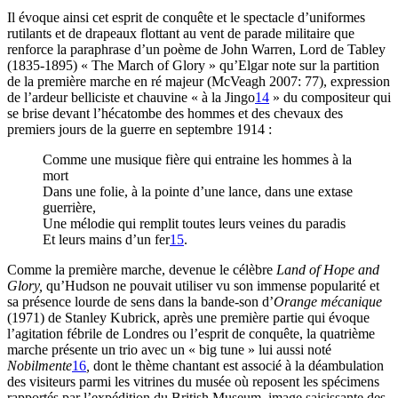
Il évoque ainsi cet esprit de conquête et le spectacle d’uniformes
rutilants et de drapeaux flottant au vent de parade militaire que
renforce la paraphrase d’un poème de John Warren, Lord de Tabley
(1835-1895) « The March of Glory » qu’Elgar note sur la partition
de la première marche en ré majeur (McVeagh 2007: 77), expression
de l’ardeur belliciste et chauvine « à la Jingo
14
» du compositeur qui
se brise devant l’hécatombe des hommes et des chevaux des
premiers jours de la guerre en septembre 1914 :
Comme une musique fière qui entraine les hommes à la
mort
Dans une folie, à la pointe d’une lance, dans une extase
guerrière,
Une mélodie qui remplit toutes leurs veines du paradis
Et leurs mains d’un fer
15
.
Comme la première marche, devenue le célèbre
Land of Hope and
Glory,
qu’Hudson ne pouvait utiliser vu son immense popularité et
sa présence lourde de sens dans la bande-son d’
Orange mécanique
(1971) de Stanley Kubrick, après une première partie qui évoque
l’agitation fébrile de Londres ou l’esprit de conquête, la quatrième
marche présente un trio avec un « big tune » lui aussi noté
Nobilmente
16
,
dont le thème chantant est associé à la déambulation
des visiteurs parmi les vitrines du musée où reposent les spécimens
rapportés par l’expédition du British Museum, image saisissante des