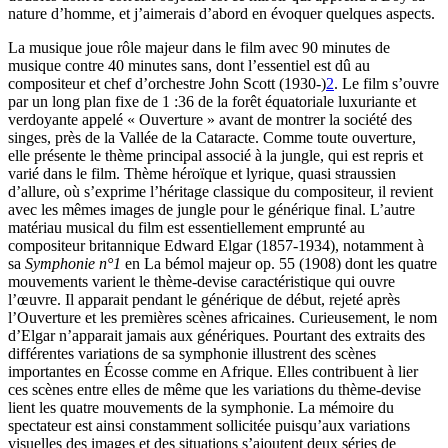
nature d’homme, et j’aimerais d’abord en évoquer quelques aspects.
La musique joue rôle majeur dans le film avec 90 minutes de
musique contre 40 minutes sans, dont l’essentiel est dû au
compositeur et chef d’orchestre John Scott (1930-)
2
. Le film s’ouvre
par un long plan fixe de 1 :36 de la forêt équatoriale luxuriante et
verdoyante appelé « Ouverture » avant de montrer la société des
singes, près de la Vallée de la Cataracte. Comme toute ouverture,
elle présente le thème principal associé à la jungle, qui est repris et
varié dans le film. Thème héroïque et lyrique, quasi straussien
d’allure, où s’exprime l’héritage classique du compositeur, il revient
avec les mêmes images de jungle pour le générique final. L’autre
matériau musical du film est essentiellement emprunté au
compositeur britannique Edward Elgar (1857-1934), notamment à
sa
Symphonie n°1
en La bémol majeur op. 55 (1908) dont les quatre
mouvements varient le thème-devise caractéristique qui ouvre
l’œuvre. Il apparait pendant le générique de début, rejeté après
l’Ouverture et les premières scènes africaines. Curieusement, le nom
d’Elgar n’apparait jamais aux génériques. Pourtant des extraits des
différentes variations de sa symphonie illustrent des scènes
importantes en Écosse comme en Afrique. Elles contribuent à lier
ces scènes entre elles de même que les variations du thème-devise
lient les quatre mouvements de la symphonie. La mémoire du
spectateur est ainsi constamment sollicitée puisqu’aux variations
visuelles des images et des situations s’ajoutent deux séries de