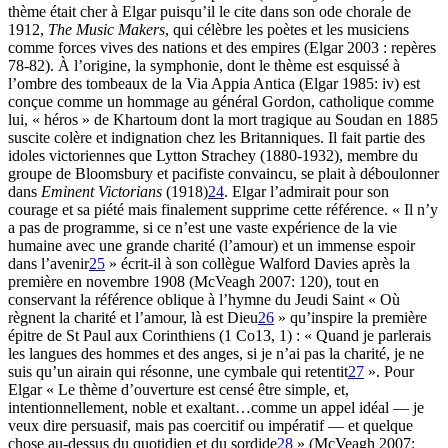
thème était cher à Elgar puisqu’il le cite dans son ode chorale de
1912,
The Music Makers
, qui célèbre les poètes et les musiciens
comme forces vives des nations et des empires (Elgar 2003 : repères
78-82). À l’origine, la symphonie, dont le thème est esquissé à
l’ombre des tombeaux de la Via Appia Antica (Elgar 1985: iv) est
conçue comme un hommage au général Gordon, catholique comme
lui, « héros » de Khartoum dont la mort tragique au Soudan en 1885
suscite colère et indignation chez les Britanniques. Il fait partie des
idoles victoriennes que Lytton Strachey (1880-1932), membre du
groupe de Bloomsbury et pacifiste convaincu, se plait à déboulonner
dans
Eminent Victorians
(1918)
24
. Elgar l’admirait pour son
courage et sa piété mais finalement supprime cette référence. « Il n’y
a pas de programme, si ce n’est une vaste expérience de la vie
humaine avec une grande charité (l’amour) et un immense espoir
dans l’avenir
25
» écrit-il à son collègue Walford Davies après la
première en novembre 1908 (McVeagh 2007: 120), tout en
conservant la référence oblique à l’hymne du Jeudi Saint « Où
règnent la charité et l’amour, là est Dieu
26
» qu’inspire la première
épitre de St Paul aux Corinthiens (1 Co13, 1) : « Quand je parlerais
les langues des hommes et des anges, si je n’ai pas la charité, je ne
suis qu’un airain qui résonne, une cymbale qui retentit
27
». Pour
Elgar « Le thème d’ouverture est censé être simple, et,
intentionnellement, noble et exaltant…comme un appel idéal — je
veux dire persuasif, mais pas coercitif ou impératif — et quelque
chose au-dessus du quotidien et du sordide
28
» (McVeagh 2007: