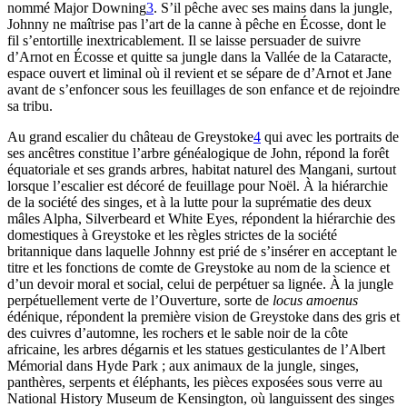
nommé Major Downing
3
. S’il pêche avec ses mains dans la jungle,
Johnny ne maîtrise pas l’art de la canne à pêche en Écosse, dont le
fil s’entortille inextricablement. Il se laisse persuader de suivre
d’Arnot en Écosse et quitte sa jungle dans la Vallée de la Cataracte,
espace ouvert et liminal où il revient et se sépare de d’Arnot et Jane
avant de s’enfoncer sous les feuillages de son enfance et de rejoindre
sa tribu.
Au grand escalier du château de Greystoke
4
qui avec les portraits de
ses ancêtres constitue l’arbre généalogique de John, répond la forêt
équatoriale et ses grands arbres, habitat naturel des Mangani, surtout
lorsque l’escalier est décoré de feuillage pour Noël. À la hiérarchie
de la société des singes, et à la lutte pour la suprématie des deux
mâles Alpha, Silverbeard et White Eyes, répondent la hiérarchie des
domestiques à Greystoke et les règles strictes de la société
britannique dans laquelle Johnny est prié de s’insérer en acceptant le
titre et les fonctions de comte de Greystoke au nom de la science et
d’un devoir moral et social, celui de perpétuer sa lignée. À la jungle
perpétuellement verte de l’Ouverture, sorte de
locus amoenus
édénique, répondent la première vision de Greystoke dans des gris et
des cuivres d’automne, les rochers et le sable noir de la côte
africaine, les arbres dégarnis et les statues gesticulantes de l’Albert
Mémorial dans Hyde Park ; aux animaux de la jungle, singes,
panthères, serpents et éléphants, les pièces exposées sous verre au
National History Museum de Kensington, où languissent des singes