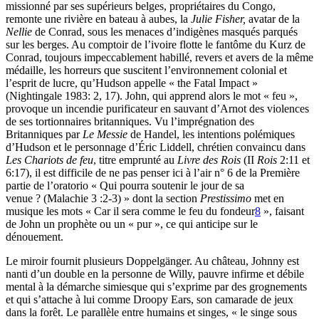
missionné par ses supérieurs belges, propriétaires du Congo,
remonte une rivière en bateau à aubes, la
Julie Fisher,
avatar de la
Nellie
de Conrad, sous les menaces d’indigènes masqués parqués
sur les berges. Au comptoir de l’ivoire flotte le fantôme du Kurz de
Conrad, toujours impeccablement habillé, revers et avers de la même
médaille, les horreurs que suscitent l’environnement colonial et
l’esprit de lucre, qu’Hudson appelle « the Fatal Impact »
(Nightingale 1983: 2, 17). John, qui apprend alors le mot « feu »,
provoque un incendie purificateur en sauvant d’Arnot des violences
de ses tortionnaires britanniques. Vu l’imprégnation des
Britanniques par
Le Messie
de Handel, les intentions polémiques
d’Hudson et le personnage d’Éric Liddell, chrétien convaincu dans
Les Chariots de feu
, titre emprunté au
Livre des Rois
(II
Rois
2:11 et
6:17), il est difficile de ne pas penser ici à l’air n° 6 de la Première
partie de l’oratorio « Qui pourra soutenir le jour de sa
venue ? (Malachie 3 :2-3) » dont la section
Prestissimo
met en
musique les mots « Car il sera comme le feu du fondeur
8
», faisant
de John un prophète ou un « pur », ce qui anticipe sur le
dénouement.
Le miroir fournit plusieurs Doppelgänger. Au château, Johnny est
nanti d’un double en la personne de Willy, pauvre infirme et débile
mental à la démarche simiesque qui s’exprime par des grognements
et qui s’attache à lui comme Droopy Ears, son camarade de jeux
dans la forêt. Le parallèle entre humains et singes, « le singe sous