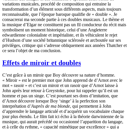
variations musicales, procédé de composition qui entraine la
transformation d’un élément sous différents aspects, mais toujours
reconnaissable, que l’époque baroque qualifie de « double ». Je
consacrerai ma seconde partie à ces doubles musicaux. Le thème et
la musique d’Elgar ne constituent pas un fil conducteur du récit mais
symbolisent un moment historique, celui d’une Angleterre
edwardienne colonialiste et impérialiste, et ils véhiculent le rejet
d’Hudson d’une société britannique sclérosée et arcboutée sur ses
privilèges, critique qui s’adresse obliquement aux années Thatcher et
ce sera l’objet de ma conclusion.
Effets de miroir et doubles
C’est grâce à un miroir que Boy découvre sa nature d’homme.
« Miroir » est le premier mot que John apprend de d’Arnot avec le
mot « rasoir » et c’est un miroir et un rasoir que d’Arnot laisse à
John après leur retour à Greystoke, pour lui rappeler qu’il est un
homme et pas un singe. C’est pourtant ses dons d’imitation, que
d’Arnot découvre lorsque Boy ‘singe’ à la perfection son
interprétation d
’Auprès de ma blonde
, qui permettent à John
d’apprendre le langage articulé et d’acquérir un vocabulaire chaque
jour plus étendu. Le film fait ici écho à la théorie darwinienne de la
musique, qui aurait précédé ou occasionné l’apparition du langage,
et à celle du rythme, « capacité mimétique par excellence » qui a