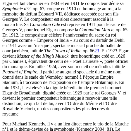
Elgar est fait chevalier en 1904 et en 1911 le compositeur dédie sa
Symphonie n°2,
op. 63, conçue en 1910 en hommage au roi, à la
mémoire du défunt Édouard VII, dédicace acceptée par son fils
Georges V. Le compositeur est alors directement associé à la
monarchie. Sa
Coronation Ode
est reprise en 1911 pour le sacre de
Georges V, pour lequel Elgar compose la
Coronation March
, op. 65.
En 1912, le compositeur célèbre l’anniversaire du sacre du roi
Georges comme « Emperor of India » au cours du darbâr de Dehli
en 1911 avec un ‘masque’, spectacle musical proche du ballet de
cour jacobéen, intitulé
The Crown of India
, op. 66
23
. En 1923 Elgar
devient
Master of the King’s Musick
, titre honorifique créé en 1626
par Charles I, équivalent de celui de « Poet Laureate », poète officiel
du monarque. En juillet 1924, avec son recueil de mélodies intitulé
Pageant of Empire
, il participe au grand spectacle du même nom
donné dans le stade de Wembley, nommé à l’époque Empire
Stadium, à l’occasion de l’Exposition de l’Empire Britannique. En
juin 1931, il est élevé à la dignité héréditaire de premier baronnet
Elgar de Broadheath, dignité créée en 1929 par le roi Georges V, et
devient le premier compositeur britannique à recevoir une telle
distinction, ce qui fait de lui, avec l’Ordre du Mérite et l’Ordre
Royal de Victoria, un des compositeurs les plus décorés du
royaume.
Pour Michael Kennedy, il y a un lien direct entre le trio de la Marche
n°1 et le thème-devise de la symphonie (Kennedy 2004: 81). Le