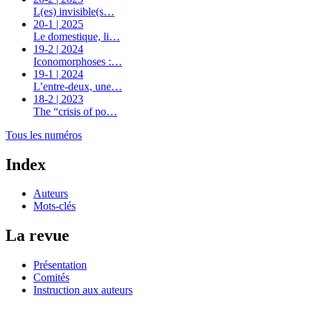
L(es) invisible(s…
20-1 | 2025
Le domestique, li…
19-2 | 2024
Iconomorphoses :…
19-1 | 2024
L’entre-deux, une…
18-2 | 2023
The “crisis of po…
Tous les numéros
Index
Auteurs
Mots-clés
La revue
Présentation
Comités
Instruction aux auteurs