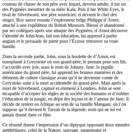
couteau de chasse de son père avec lequel, devenu adulte, il tue un
des Pygmées meurtrier de sa mère Kala. Puis il tue White Eyes, le
rival de Silverbeard, son père nourricier, et devient le chef des
singes. Boy sauve ensuite l’explorateur belge Philippe d’Arnot,
attaché à une expédition du British Museum. Blessé et abandonné
par ses collègues après une attaque des Pygmées, d’Arnot découvre
l’identité de John/Jean, fait son éducation, lui apprend à parler
anglais et le persuade de partir pour l’Écosse retrouver sa vraie
famille.
Dans la seconde partie, John, sous la houlette de d’Arnot, est
transplanté à Greystoke où son grand-père, le prenant pour son fils,
l’accueille avec joie, sous le nom de Johnny. Jane, la pupille
américaine du grand père, lui apprend les bonnes manières et des
éléments de culture classique avant qu’il ne devienne comte de
Greystoke suite à la mort accidentelle du grand-père. Mais après la
mort de Silverbeard, capturé et emmené à Londres, John se sent
incapable d’accepter les règles de la société des humains et d’oublier
l’éducation de la jungle, en dépit des leçons et de l’amour de Jane. Il
décide de rentrer en Afrique au sein de sa famille Mangani, où l’on
suppose qu’il devient le Tarzan de la légende, nom qui ne lui est
jamais donné dans ce film.
Ce résumé donne l’impression d’un diptyque opposant deux mondes
antithétiques, celui de la Nature, sauvage, sanguinaire et