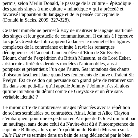
permis, selon Merlin Donald, le passage de la culture « épisodique »
des grands singes à une culture « mimétique » qui a précédé et
favorisé l’apparition du langage et de la pensée conceptuelle
(Donald in Sacks, 2009: 327-328).
Ce talent mimétique permet à Boy de maitriser le langage inarticulé
des singes et leur gestuelle de communication. Il est mis à l’épreuve
lorsqu’à Greystoke John apprend à danser le menuet et les figures
complexes de la contredanse et imite à ravir les remarques
dédaigneuses et l’accent d’ancien élève d’Eton de Sir Evelyn
Blount, chef de l’expédition du British Museum, et de Lord Esker,
aristocrate affolé des derniers modèles d’automobiles, aussi
pompeux et prétentieux l’un que l’autre. Ses imitations des chants
d’oiseaux fascinent Jane quand ses feulements de fauve effraient Sir
Evelyn. Est-ce ce don qui persuade son grand-père de retrouver son
fils dans son petit-fils, qu’il appelle Johnny ? Johnny n’est-il alors
qu’une imitation du défunt comte de Greystoke et un être sans
véritable identité ?
Le miroir offre de nombreuses images réfractées avec la répétition
de scènes semblables ou contrastées. Ainsi, John et Alice Clayton
s’embarquent pour une expédition en Afrique de l’Ouest qui finit par
un naufrage, sans doute celui du Navire-état dû à l’incompétence du
capitaine Billings, alors que l’expédition du British Museum sur la
Julie Fisher
se termine dans un bain de sang déclenché par le bien-