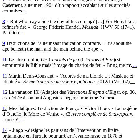
Casement, auteur en 1904 d’un rapport accablant sur les atrocités
commises
…
8
« But who may abide the day of his coming? […] For He is like a
refiner’s fire ». George Frideric Handel.
Messiah
, HWV 56 (1741).
Partition
…
9
Traductions de l’auteur sauf indication contraire. « It’s about the
ape beneath the man and the man behind the ape ».
10
Le titre du film,
Les
Chariots de feu
(
Chariots of Fire
)est
emprunté à la Bible mais l’image du chariot de feu « Bring me my
…
11
Martin Denis-Constant, « ‘Auprès de ma blonde...’. Musique et
identité ».
Revue française de science politique
, 2012/1 (Vol. 62)
…
12
La variation IX (Adagio) des
Variations Enigma
d’Elgar, op. 36,
est dédiée à son ami Augustus Jaeger, surnommé Nemrod.
13
Mes italiques. Traduction de François-Victor Hugo. « La tragédie
d’Othello, le More de Venise »,
Œuvres complètes de Shakespeare
,
Tome V
…
14
« Jingo »,désigne les partisans de l’intervention militaire
britannique en Turquie pour arrêter l’avance russe en 1878 et