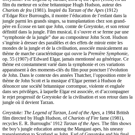
film du metteur en scène britannique Hugh Hudson, auteur des
Chariots de feu
(1981)
.
Inspiré du
Tarzan of the Apes
(1912)
d’Edgar Rice Burroughs, il montre l’éducation de l’enfant dans la
jungle parmi les grands singes, sa transplantation chez son grand-
père en Écosse en tant que John, comte de Greystoke, et son retour
définitif dans la jungle. Film musical, il s’ouvre et se ferme par une
“symphonie de la jungle” due au compositeur John Scott. Hudson
s’ingénie à dresser des parallèles et des effets de miroir entre les
mondes de la jungle et de la civilisation, associée musicalement au
thème de marche caractéristique qui ouvre la
Première Symphonie
,
op. 55 (1907) d’Edward Elgar, jamais mentionné au générique. Ce
thème est constamment varié dans la symphonie et ces variations
apparaissent à des moments-clés du film pour ponctuer l’évolution
de John. Dans le contexte des années Thatcher, l’opposition entre le
thème de John Scott et la musique d’Elgar permet à Hudson de
dénoncer une société britannique corrompue, violente et engluée
dans ses privilèges, à laquelle Elgar est associée, et d’accompagner
le rejet progressif de Greystoke de la civilisation et son retour dans la
jungle où il devient Tarzan.
Greystoke: The Legend of Tarzan, Lord of the Apes,
a 1984 British
film directed by Hugh Hudson, of
Chariots of Fire
fame (1981),
recycles E. R. Burroughs’ 1912
Tarzan of the Apes
. The film shows
the boy’s jungle education among the Mangani apes, his uneasy
transplantation to Scotland as John, Earl of Greystoke and his final