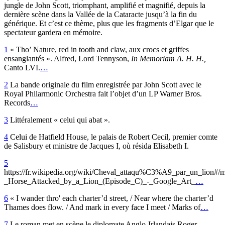
jungle de John Scott, triomphant, amplifié et magnifié, depuis la
dernière scène dans la Vallée de la Cataracte jusqu’à la fin du
générique. Et c’est ce thème, plus que les fragments d’Elgar que le
spectateur gardera en mémoire.
1
« Tho’ Nature, red in tooth and claw, aux crocs et griffes
ensanglantés ». Alfred, Lord Tennyson,
In M
emoriam A. H. H.,
Canto LVI.
…
2
La bande originale du film enregistrée par John Scott avec le
Royal Philarmonic Orchestra fait l’objet d’un LP Warner Bros.
Records
…
3
Littéralement « celui qui abat ».
4
Celui de Hatfield House, le palais de Robert Cecil, premier comte
de Salisbury et ministre de Jacques I, où résida Elisabeth I.
5
https://fr.wikipedia.org/wiki/Cheval_attaqu%C3%A9_par_un_lion#/m
_Horse_Attacked_by_a_Lion_(Episode_C)_-_Google_Art_
…
6
« I wander thro' each charter’d street, / Near where the charter’d
Thames does flow. / And mark in every face I meet / Marks of
…
7
Le roman met en scène le diplomate Anglo-Irlandais Roger