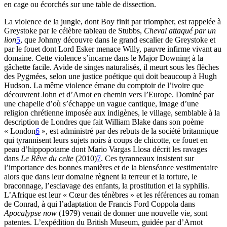
en cage ou écorchés sur une table de dissection.
La violence de la jungle, dont Boy finit par triompher, est rappelée à
Greystoke par le célèbre tableau de Stubbs,
Cheval attaqué par un
lion
5
, que Johnny découvre dans le grand escalier de Greystoke et
par le fouet dont Lord Esker menace Willy, pauvre infirme vivant au
domaine. Cette violence s’incarne dans le Major Downing à la
gâchette facile. Avide de singes naturalisés, il meurt sous les flèches
des Pygmées, selon une justice poétique qui doit beaucoup à Hugh
Hudson. La même violence émane du comptoir de l’ivoire que
découvrent John et d’Arnot en chemin vers l’Europe. Dominé par
une chapelle d’où s’échappe un vague cantique, image d’une
religion chrétienne imposée aux indigènes, le village, semblable à la
description de Londres que fait William Blake dans son poème
« London
6
», est administré par des rebuts de la société britannique
qui tyrannisent leurs sujets noirs à coups de chicotte, ce fouet en
peau d’hippopotame dont Mario Vargas Llosa décrit les ravages
dans
Le Rêve du celte
(2010)
7
. Ces tyranneaux insistent sur
l’importance des bonnes manières et de la bienséance vestimentaire
alors que dans leur domaine règnent la terreur et la torture, le
braconnage, l’esclavage des enfants, la prostitution et la syphilis.
L’Afrique est leur « Cœur des ténèbres » et les références au roman
de Conrad, à qui l’adaptation de Francis Ford Coppola dans
Apocalypse now
(1979) venait de donner une nouvelle vie, sont
patentes. L’expédition du British Museum, guidée par d’Arnot