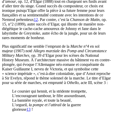
d’amour
, op. 12, d’Elgar (1888) tout en chargeant ses fusils avant
d’aller tirer du singe. Grand succès du compositeur, ce choix est
ironique puisqu’Elgar offre la pièce à sa future femme pour leurs
fiançailles et sa sentimentalité contraste avec les intentions de ce
Nemrod prétentieux
12
. Par contre, c’est la
Chanson de
Matin
, op.
15, n°2 (1899), autre succès d’Elgar, qui illustre de manière non-
diégétique le cache-cache amoureux de Johnny et Jane dans le
labyrinthe de Greystoke, autre écho de la jungle, pour un de leurs
rares moments de bonheur.
Plus significatif me semble l’emprunt de la
Marche n°4
en sol
majeur (1907) noté
Allegro marziale
des
Pomp and Circumstance
Military Marches,
op. 39 d’Elgar pour les scènes du National
History Museum. À l’architecture massive du bâtiment vu en contre-
plongée, qui évoque l’Allemagne néo-romane et conquérante du
Kaiser Guillaume I, neveu de Victoria, et qui symbolise cette
« science impériale », c’est-à-dire colonialiste, que d’Arnot reproche
à Sir Evelyn, répond le thème solennel de la marche. Le titre d’Elgar
pour sa série de marches, est emprunté à
Othello
, acte III, scène 3 :
Le coursier qui hennit, et la stridente trompette,
L’encourageant tambour, le fifre assourdissant,
La bannière royale, et toute la beauté,
L’orgueil,
la pompe et l’attirail
de la guerre
glorieuse
13
!