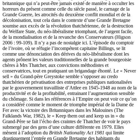
britannique qui n’a peut-être jamais existé de manière à occulter les
horreurs du présent comme celle du siècle passé, le carnage de la
Grande Guerre, les atrocités du deuxième conflit mondial et de la
décolonisation, tout cela dans le contexte d’une Grande Bretagne
soumise aux excès de la révolution thatchérienne, de la destruction
du Welfare State, du néo-libéralisme triomphant, de l’argent facile,
de la mondialisation et de la revanche des Conservateurs (Higson
2006 : 99-109). Il n’y a pas de nostalgie ici. L’épisode du comptoir
de l’ivoire, où se réfugie l’incompétent capitaine Billings, se lit
comme une dénonciation des dérives du néo-libéralisme dont les
agents prônent les valeurs traditionnelles de la grande bourgeoisie
chères à Mrs Thatcher, aux convictions méthodistes et
conservatrices, tout en pratiquant un brigandage éhonté. Le « Never
sell » du Grand-père Greystoke semble s’opposer au credo
thatchérien de privatisation des entreprises publiques nationalisées
par le gouvernement travailliste d’Attlee en 1945-1948 au nom de la
productivité et de la profitabilité, entrainant l’augmentation sensible
du chômage. Si dans les références à l’Empire on peut voir ce qu’on
a considéré comme le moment de triomphe impérial de la Dame de
Fer avec la victoire des Britanniques dans les Malouines (The
Falklands War, 1982), le « Keep them out and keep us in » du
Grand-Père se fait l’écho des craintes de Thatcher de voir le pays
submergé par des gens d’une culture différente en 1979. Elles
mènent à l’adoption du
British Nationality Act 1981
qui limite
drastiquement l’entrée en Grande Bretagne des habitants du