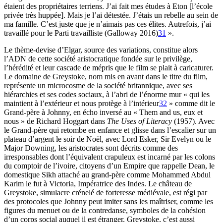
étaient des propriétaires terriens. J’ai fait mes études à Eton [l’école
privée très huppée]. Mais je l’ai détestée. J’étais un rebelle au sein de
ma famille. C’est juste que je n’aimais pas ces élites. Autrefois, j’ai
travaillé pour le Parti travailliste (Galloway 2016)
31
».
Le thème-devise d’Elgar, source des variations, constitue alors
l’ADN de cette société aristocratique fondée sur le privilège,
l’hérédité et leur cascade de mépris que le film se plait à caricaturer.
Le domaine de Greystoke, nom mis en avant dans le titre du film,
représente un microcosme de la société britannique, avec ses
hiérarchies et ses codes sociaux, à l’abri de l’énorme mur « qui les
maintient à l’extérieur et nous protège à l’intérieur
32
» comme dit le
Grand-père à Johnny, en écho inversé au « Them and us, eux et
nous » de Richard Hoggart dans
The Uses of Literacy
(1957). Avec
le Grand-père qui retombe en enfance et glisse dans l’escalier sur un
plateau d’argent le soir de Noël, avec Lord Esker, Sir Evelyn ou le
Major Downing, les aristocrates sont décrits comme des
irresponsables dont l’équivalent crapuleux est incarné par les colons
du comptoir de l’ivoire, citoyens d’un Empire que rappelle Dean, le
domestique Sikh attaché au grand-père comme Mohammed Abdul
Karim le fut à Victoria, Impératrice des Indes. Le château de
Greystoke, simulacre crénelé de forteresse médiévale, est régi par
des protocoles que Johnny peut imiter sans les maîtriser, comme les
figures du menuet ou de la contredanse, symboles de la cohésion
d’un corps social auquel il est étranger. Greystoke, c’est aussi