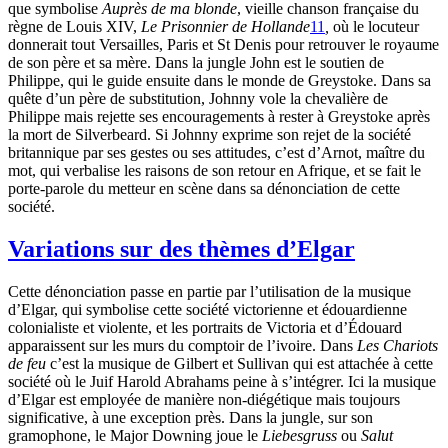
que symbolise
Auprès de ma blonde
, vieille chanson française du
règne de Louis XIV,
Le Prisonnier de Hollande
11
,
où le locuteur
donnerait tout Versailles, Paris et St Denis pour retrouver le royaume
de son père et sa mère. Dans la jungle John est le soutien de
Philippe, qui le guide ensuite dans le monde de Greystoke. Dans sa
quête d’un père de substitution, Johnny vole la chevalière de
Philippe mais rejette ses encouragements à rester à Greystoke après
la mort de Silverbeard. Si Johnny exprime son rejet de la société
britannique par ses gestes ou ses attitudes, c’est d’Arnot, maître du
mot, qui verbalise les raisons de son retour en Afrique, et se fait le
porte-parole du metteur en scène dans sa dénonciation de cette
société.
Variations sur des thèmes d’Elgar
Cette dénonciation passe en partie par l’utilisation de la musique
d’Elgar, qui symbolise cette société victorienne et édouardienne
colonialiste et violente, et les portraits de Victoria et d’Édouard
apparaissent sur les murs du comptoir de l’ivoire. Dans
Les Chariots
de feu
c’est la musique de Gilbert et Sullivan qui est attachée à cette
société où le Juif Harold Abrahams peine à s’intégrer. Ici la musique
d’Elgar est employée de manière non-diégétique mais toujours
significative, à une exception près. Dans la jungle, sur son
gramophone, le Major Downing joue le
Liebesgruss
ou
Salut