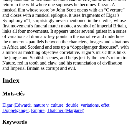
return to the wild where one supposes he becomes Tarzan. A
musical film whose score by John Scott opens with an “Overture”
and closes with a musical epilogue, it uses fragments of Elgar’s
Symphony n°1, surprisingly never mentioned in the credits, whose
first movement’s funeral march motto, a symbol of imperial Britain,
links all four movements. It appears under several guises in a series
of variations at dramatic key points in the narrative and underlines
the numerous parallels between the characters, images and situations
in Africa and Scotland and sets up a “doppelganger discourse”, with
a mirror as matching objective correlative. Elgar’s music thus links
the jungle and Scottish scenes, and helps justify the hero’s return to
Nature, red in tooth and claw, and his renunciation of civilisation
and Imperial Britain as corrupt and evil.
Index
Mots-clés
Elgar (Edward)
,
nature v. culture
,
double
,
variations
,
effet
Doppelgänger
,
Empire
,
Thatcher (Margaret)
Keywords