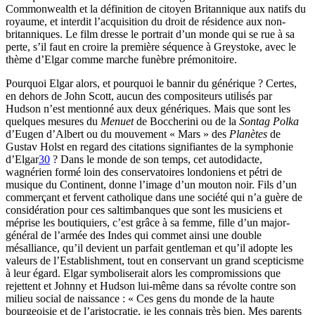
Commonwealth et la définition de citoyen Britannique aux natifs du
royaume, et interdit l’acquisition du droit de résidence aux non-
britanniques. Le film dresse le portrait d’un monde qui se rue à sa
perte, s’il faut en croire la première séquence à Greystoke, avec le
thème d’Elgar comme marche funèbre prémonitoire.
Pourquoi Elgar alors, et pourquoi le bannir du générique ? Certes,
en dehors de John Scott, aucun des compositeurs utilisés par
Hudson n’est mentionné aux deux génériques. Mais que sont les
quelques mesures du
Menuet
de Boccherini ou de la
Sontag Polka
d’Eugen d’Albert ou du mouvement « Mars » des
Planètes
de
Gustav Holst en regard des citations signifiantes de la symphonie
d’Elgar
30
? Dans le monde de son temps, cet autodidacte,
wagnérien formé loin des conservatoires londoniens et pétri de
musique du Continent, donne l’image d’un mouton noir. Fils d’un
commerçant et fervent catholique dans une société qui n’a guère de
considération pour ces saltimbanques que sont les musiciens et
méprise les boutiquiers, c’est grâce à sa femme, fille d’un major-
général de l’armée des Indes qui commet ainsi une double
mésalliance, qu’il devient un parfait gentleman et qu’il adopte les
valeurs de l’Establishment, tout en conservant un grand scepticisme
à leur égard. Elgar symboliserait alors les compromissions que
rejettent et Johnny et Hudson lui-même dans sa révolte contre son
milieu social de naissance : « Ces gens du monde de la haute
bourgeoisie et de l’aristocratie, je les connais très bien. Mes parents