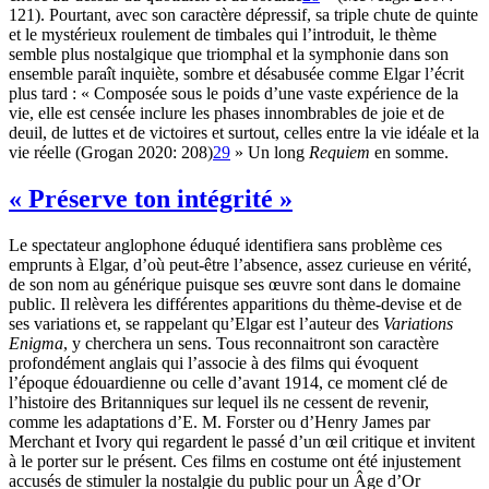
121). Pourtant, avec son caractère dépressif, sa triple chute de quinte
et le mystérieux roulement de timbales qui l’introduit, le thème
semble plus nostalgique que triomphal et la symphonie dans son
ensemble paraît inquiète, sombre et désabusée comme Elgar l’écrit
plus tard : « Composée sous le poids d’une vaste expérience de la
vie, elle est censée inclure les phases innombrables de joie et de
deuil, de luttes et de victoires et surtout, celles entre la vie idéale et la
vie réelle (Grogan 2020: 208)
29
» Un long
Requiem
en somme.
« Préserve ton intégrité »
Le spectateur anglophone éduqué identifiera sans problème ces
emprunts à Elgar, d’où peut-être l’absence, assez curieuse en vérité,
de son nom au générique puisque ses œuvre sont dans le domaine
public. Il relèvera les différentes apparitions du thème-devise et de
ses variations et, se rappelant qu’Elgar est l’auteur des
Variations
Enigma
, y cherchera un sens. Tous reconnaitront son caractère
profondément anglais qui l’associe à des films qui évoquent
l’époque édouardienne ou celle d’avant 1914, ce moment clé de
l’histoire des Britanniques sur lequel ils ne cessent de revenir,
comme les adaptations d’E. M. Forster ou d’Henry James par
Merchant et Ivory qui regardent le passé d’un œil critique et invitent
à le porter sur le présent. Ces films en costume ont été injustement
accusés de stimuler la nostalgie du public pour un Âge d’Or