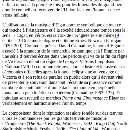
enfin, comme à la première fois, pour les funérailles du grand-père
dont le cercueil est recouvert de l’Union Jack en l’honneur de ce
vieux militaire.
L’utilisation de la musique d’Elgar comme symbolique de tout ce
qui touche à l’Angleterre et à la société édouardienne tombe sous le
sens : « Elgar, en vérité, est la voix de l’Angleterre elle-même
19
»
écrit en 1916 le musicologue et critique Ernest Newman (Grogan
2020: 209). Comme le précise David Cannadine, le nom d’Elgar est
associé à la grandeur de la monarchie britannique et à l’Empire par
une série d’œuvres écrites dans une période qui va de la fin du règne
de Victoria au début du règne de Georges V. Sous l’impulsion
d’Édouard VII, la couronne retrouve alors le lustre et le faste de ses
cérémonies officielles après la longue éclipse due au veuvage de
Victoria et à son refus de paraître en public alors qu’il devient vital
de présenter le souverain dans tout l’éclat de sa puissance comme
symbole de continuité et d’unité dans un monde en perpétuelle
mutation au plan intérieur et extérieur (Cannadine 1983: 133). En
intitulant son recueil de marches
Pomp and Circumstance
Elgar est
véritablement en harmonie avec l’air du temps.
Le compositeur, dont la réputation est alors fondée sur des œuvres
chorales commandées par les grands festivals de musique
d’Angleterre (
The Black Knight
, Worcester, 1892 ;
King Olaf
, North
Staffordshire Music Festival, 1896 ;
The Light of Life
, Worcester,