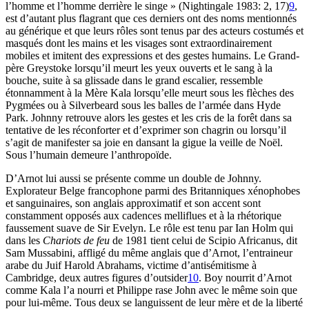
l’homme et l’homme derrière le singe » (Nightingale 1983: 2, 17)
9
,
est d’autant plus flagrant que ces derniers ont des noms mentionnés
au générique et que leurs rôles sont tenus par des acteurs costumés et
masqués dont les mains et les visages sont extraordinairement
mobiles et imitent des expressions et des gestes humains. Le Grand-
père Greystoke lorsqu’il meurt les yeux ouverts et le sang à la
bouche, suite à sa glissade dans le grand escalier, ressemble
étonnamment à la Mère Kala lorsqu’elle meurt sous les flèches des
Pygmées ou à Silverbeard sous les balles de l’armée dans Hyde
Park. Johnny retrouve alors les gestes et les cris de la forêt dans sa
tentative de les réconforter et d’exprimer son chagrin ou lorsqu’il
s’agit de manifester sa joie en dansant la gigue la veille de Noël.
Sous l’humain demeure l’anthropoïde.
D’Arnot lui aussi se présente comme un double de Johnny.
Explorateur Belge francophone parmi des Britanniques xénophobes
et sanguinaires, son anglais approximatif et son accent sont
constamment opposés aux cadences melliflues et à la rhétorique
faussement suave de Sir Evelyn. Le rôle est tenu par Ian Holm qui
dans les
Chariots de feu
de 1981 tient celui de Scipio Africanus, dit
Sam Mussabini, affligé du même anglais que d’Arnot, l’entraineur
arabe du Juif Harold Abrahams, victime d’antisémitisme à
Cambridge, deux autres figures d’outsider
10
. Boy nourrit d’Arnot
comme Kala l’a nourri et Philippe rase John avec le même soin que
pour lui-même. Tous deux se languissent de leur mère et de la liberté