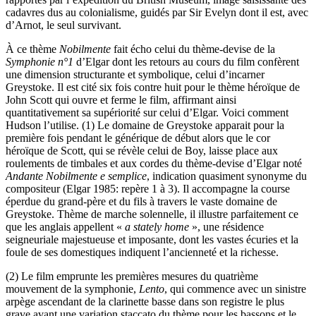
cadavres dus au colonialisme, guidés par Sir Evelyn dont il est, avec
d’Arnot, le seul survivant.
À ce thème
Nobilmente
fait écho celui du thème-devise de la
Symphonie n°1
d’Elgar dont les retours au cours du film confèrent
une dimension structurante et symbolique, celui d’incarner
Greystoke. Il est cité six fois contre huit pour le thème héroïque de
John Scott qui ouvre et ferme le film, affirmant ainsi
quantitativement sa supériorité sur celui d’Elgar. Voici comment
Hudson l’utilise. (1) Le domaine de Greystoke apparait pour la
première fois pendant le générique de début alors que le cor
héroïque de Scott, qui se révèle celui de Boy, laisse place aux
roulements de timbales et aux cordes du thème-devise d’Elgar noté
Andante Nobilmente e semplice
, indication quasiment synonyme du
compositeur (Elgar 1985: repère 1 à 3). Il accompagne la course
éperdue du grand-père et du fils à travers le vaste domaine de
Greystoke. Thème de marche solennelle, il illustre parfaitement ce
que les anglais appellent «
a stately home
», une résidence
seigneuriale majestueuse et imposante, dont les vastes écuries et la
foule de ses domestiques indiquent l’ancienneté et la richesse.
(2) Le film emprunte les premières mesures du quatrième
mouvement de la symphonie,
Lento
, qui commence avec un sinistre
arpège ascendant de la clarinette basse dans son registre le plus
grave avant une variation staccato du thème pour les bassons et le