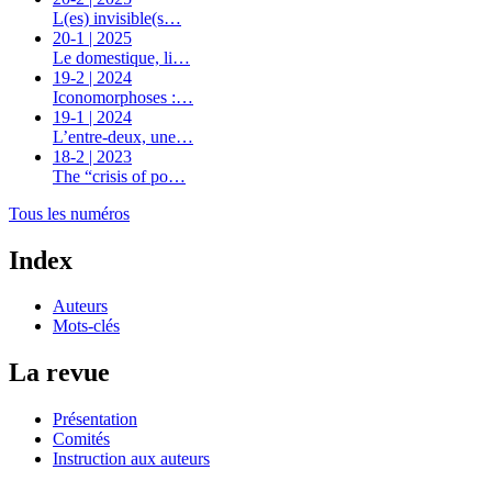
L(es) invisible(s…
20-1 | 2025
Le domestique, li…
19-2 | 2024
Iconomorphoses :…
19-1 | 2024
L’entre-deux, une…
18-2 | 2023
The “crisis of po…
Tous les numéros
Index
Auteurs
Mots-clés
La revue
Présentation
Comités
Instruction aux auteurs