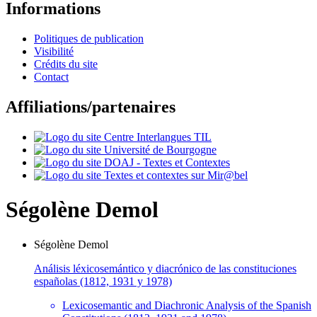
Informations
Politiques de publication
Visibilité
Crédits du site
Contact
Affiliations/partenaires
Ségolène
Demol
Ségolène
Demol
Análisis léxicosemántico y diacrónico de las constituciones
españolas (1812, 1931 y 1978)
Lexicosemantic and Diachronic Analysis of the Spanish