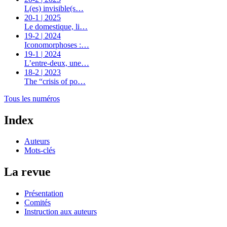
L(es) invisible(s…
20-1 | 2025
Le domestique, li…
19-2 | 2024
Iconomorphoses :…
19-1 | 2024
L’entre-deux, une…
18-2 | 2023
The “crisis of po…
Tous les numéros
Index
Auteurs
Mots-clés
La revue
Présentation
Comités
Instruction aux auteurs