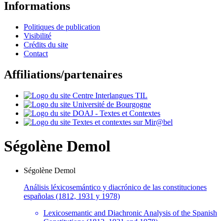
Informations
Politiques de publication
Visibilité
Crédits du site
Contact
Affiliations/partenaires
Ségolène
Demol
Ségolène
Demol
Análisis léxicosemántico y diacrónico de las constituciones
españolas (1812, 1931 y 1978)
Lexicosemantic and Diachronic Analysis of the Spanish