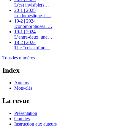
L(es) invisible(s…
20-1 | 2025
Le domestique, li…
19-2 | 2024
Iconomorphoses :…
19-1 | 2024
L’entre-deux, une…
18-2 | 2023
The “crisis of po…
Tous les numéros
Index
Auteurs
Mots-clés
La revue
Présentation
Comités
Instruction aux auteurs