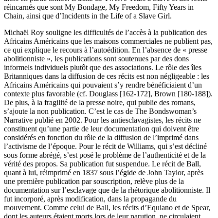
réincarnés que sont My Bondage, My Freedom, Fifty Years in
Chain, ainsi que d’Incidents in the Life of a Slave Girl.
Michaël Roy souligne les difficultés de l’accès à la publication des
Africains Américains que les maisons commerciales ne publient pas,
ce qui explique le recours à l’autoédition. En l’absence de « presse
abolitionniste », les publications sont soutenues par des dons
informels individuels plutôt que des associations. Le rôle des îles
Britanniques dans la diffusion de ces récits est non négligeable : les
Africains Américains qui pouvaient s’y rendre bénéficiaient d’un
contexte plus favorable (cf. Douglass [162-172], Brown [180-188]).
De plus, à la fragilité de la presse noire, qui publie des romans,
s’ajoute la non publication. C’est le cas de The Bondswoman’s
Narrative publié en 2002. Pour les antiesclavagistes, les récits ne
constituent qu’une partie de leur documentation qui doivent être
considérés en fonction du rôle de la diffusion de l’imprimé dans
l’activisme de l’époque. Pour le récit de Williams, qui s’est décliné
sous forme abrégé, s’est posé le problème de l’authenticité et de la
vérité des propos. Sa publication fut suspendue. Le récit de Ball,
quant à lui, réimprimé en 1837 sous l’égide de John Taylor, après
une première publication par souscription, relève plus de la
documentation sur l’esclavage que de la rhétorique abolitionniste. Il
fut incorporé, après modification, dans la propagande du
mouvement. Comme celui de Ball, les récits d’Equiano et de Spear,
dont les auteurs étaient morts lors de leur parution, ne circulaient