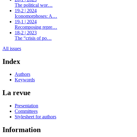
The political wor…
19-2 | 2024
Iconomorphoses: A…
19-1 | 2024
Recomposing repre…
18-2 | 2023
The “crisis of po…
All issues
Index
Authors
Keywords
La revue
Presentation
Committees
Stylesheet for authors
Information