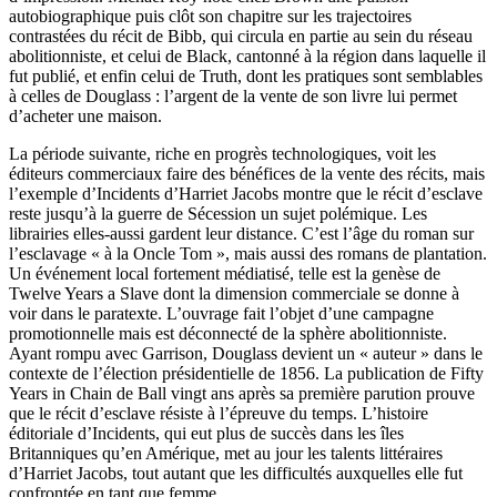
autobiographique puis clôt son chapitre sur les trajectoires
contrastées du récit de Bibb, qui circula en partie au sein du réseau
abolitionniste, et celui de Black, cantonné à la région dans laquelle il
fut publié, et enfin celui de Truth, dont les pratiques sont semblables
à celles de Douglass : l’argent de la vente de son livre lui permet
d’acheter une maison.
La période suivante, riche en progrès technologiques, voit les
éditeurs commerciaux faire des bénéfices de la vente des récits, mais
l’exemple d’Incidents d’Harriet Jacobs montre que le récit d’esclave
reste jusqu’à la guerre de Sécession un sujet polémique. Les
librairies elles-aussi gardent leur distance. C’est l’âge du roman sur
l’esclavage « à la Oncle Tom », mais aussi des romans de plantation.
Un événement local fortement médiatisé, telle est la genèse de
Twelve Years a Slave dont la dimension commerciale se donne à
voir dans le paratexte. L’ouvrage fait l’objet d’une campagne
promotionnelle mais est déconnecté de la sphère abolitionniste.
Ayant rompu avec Garrison, Douglass devient un « auteur » dans le
contexte de l’élection présidentielle de 1856. La publication de Fifty
Years in Chain de Ball vingt ans après sa première parution prouve
que le récit d’esclave résiste à l’épreuve du temps. L’histoire
éditoriale d’Incidents, qui eut plus de succès dans les îles
Britanniques qu’en Amérique, met au jour les talents littéraires
d’Harriet Jacobs, tout autant que les difficultés auxquelles elle fut
confrontée en tant que femme.