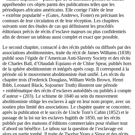
appréhender ces objets parmi des publications telles que les
périodiques africains américains. Elle corrige l’idée de leur
« extrême popularité » (Gates, Andrews, Foster) en précisant les
contours de leur circulation et de leur réception. Les chapitres
suivants sont des études de cas qui définissent les procédés
éditoriaux précis de récits d’esclave majeurs ou plus confidentiels
afin de dresser un tableau aussi complet et exact que possible.
Le second chapitre, consacré à des récits publiés ou diffusés par des
associations abolitionnistes, traite du récit de James Williams (1838)
publié sous l’égide de l’American Anti-Slavery Society et des récits
de Charles Ball, d’Olaudah Equiano et de Chloe Spear, publiés hors
de la sphère abolitionniste et intégrés après coup. Il correspond à la
période où le mouvement abolitionniste était unifié. Les récits du
chapitre trois (Frederick Douglass, William Wells Brown, Henri
Bibb, Leonard Black, Sojourner Truth) illustrent une période
« emblématique des récits d’esclaves autoédités ou publiés à compte
d’auteur » (203). Le schisme de 1840 au sein du mouvement
abolitionniste oblige les esclaves à agir en leur nom propre, avec un
soutien plus limité des associations. Le chapitre quatre se concentre,
après la publication et le succès de Uncle Tom’s Cabin (1852) et le
passage de la loi sur les esclaves fugitifs de 1850, sur les récits
publiés par des maisons d’éditions commerciales pour réaliser tout
d’abord un bénéfice. Le tabou sur la question de l’esclavage est
alors en partie tombé. Il traite de Twelve Years a Slave et des récits