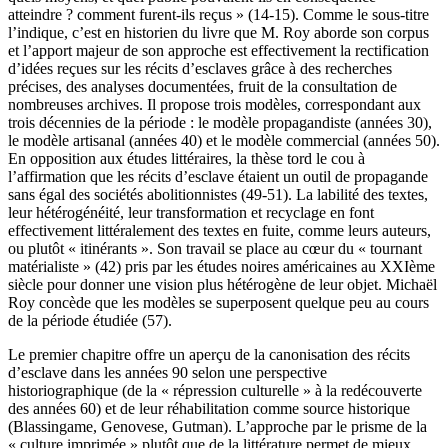
atteindre ? comment furent-ils reçus » (14-15). Comme le sous-titre
l’indique, c’est en historien du livre que M. Roy aborde son corpus
et l’apport majeur de son approche est effectivement la rectification
d’idées reçues sur les récits d’esclaves grâce à des recherches
précises, des analyses documentées, fruit de la consultation de
nombreuses archives. Il propose trois modèles, correspondant aux
trois décennies de la période : le modèle propagandiste (années 30),
le modèle artisanal (années 40) et le modèle commercial (années 50).
En opposition aux études littéraires, la thèse tord le cou à
l’affirmation que les récits d’esclave étaient un outil de propagande
sans égal des sociétés abolitionnistes (49-51). La labilité des textes,
leur hétérogénéité, leur transformation et recyclage en font
effectivement littéralement des textes en fuite, comme leurs auteurs,
ou plutôt « itinérants ». Son travail se place au cœur du « tournant
matérialiste » (42) pris par les études noires américaines au XXIème
siècle pour donner une vision plus hétérogène de leur objet. Michaël
Roy concède que les modèles se superposent quelque peu au cours
de la période étudiée (57).
Le premier chapitre offre un aperçu de la canonisation des récits
d’esclave dans les années 90 selon une perspective
historiographique (de la « répression culturelle » à la redécouverte
des années 60) et de leur réhabilitation comme source historique
(Blassingame, Genovese, Gutman). L’approche par le prisme de la
« culture imprimée » plutôt que de la littérature permet de mieux