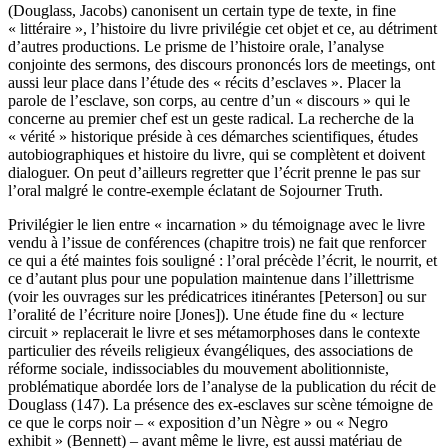
(Douglass, Jacobs) canonisent un certain type de texte, in fine
« littéraire », l’histoire du livre privilégie cet objet et ce, au détriment
d’autres productions. Le prisme de l’histoire orale, l’analyse
conjointe des sermons, des discours prononcés lors de meetings, ont
aussi leur place dans l’étude des « récits d’esclaves ». Placer la
parole de l’esclave, son corps, au centre d’un « discours » qui le
concerne au premier chef est un geste radical. La recherche de la
« vérité » historique préside à ces démarches scientifiques, études
autobiographiques et histoire du livre, qui se complètent et doivent
dialoguer. On peut d’ailleurs regretter que l’écrit prenne le pas sur
l’oral malgré le contre-exemple éclatant de Sojourner Truth.
Privilégier le lien entre « incarnation » du témoignage avec le livre
vendu à l’issue de conférences (chapitre trois) ne fait que renforcer
ce qui a été maintes fois souligné : l’oral précède l’écrit, le nourrit, et
ce d’autant plus pour une population maintenue dans l’illettrisme
(voir les ouvrages sur les prédicatrices itinérantes [Peterson] ou sur
l’oralité de l’écriture noire [Jones]). Une étude fine du « lecture
circuit » replacerait le livre et ses métamorphoses dans le contexte
particulier des réveils religieux évangéliques, des associations de
réforme sociale, indissociables du mouvement abolitionniste,
problématique abordée lors de l’analyse de la publication du récit de
Douglass (147). La présence des ex-esclaves sur scène témoigne de
ce que le corps noir ‒ « exposition d’un Nègre » ou « Negro
exhibit » (Bennett) ‒ avant même le livre, est aussi matériau de