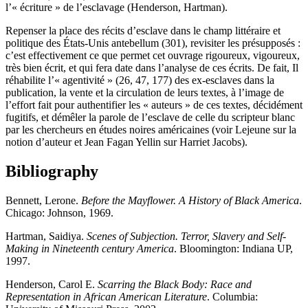
l’« écriture » de l’esclavage (Henderson, Hartman).
Repenser la place des récits d’esclave dans le champ littéraire et
politique des États-Unis antebellum (301), revisiter les présupposés :
c’est effectivement ce que permet cet ouvrage rigoureux, vigoureux,
très bien écrit, et qui fera date dans l’analyse de ces écrits. De fait, Il
réhabilite l’« agentivité » (26, 47, 177) des ex-esclaves dans la
publication, la vente et la circulation de leurs textes, à l’image de
l’effort fait pour authentifier les « auteurs » de ces textes, décidément
fugitifs, et démêler la parole de l’esclave de celle du scripteur blanc
par les chercheurs en études noires américaines (voir Lejeune sur la
notion d’auteur et Jean Fagan Yellin sur Harriet Jacobs).
Bibliography
Bennett, Lerone.
Before the Mayflower. A History of Black America
.
Chicago: Johnson, 1969.
Hartman, Saidiya.
Scenes of Subjection. Terror, Slavery and Self-
Making in Nineteenth century America
. Bloomington: Indiana UP,
1997.
Henderson, Carol E.
Scarring the Black Body: Race and
Representation in African American Literature
. Columbia: