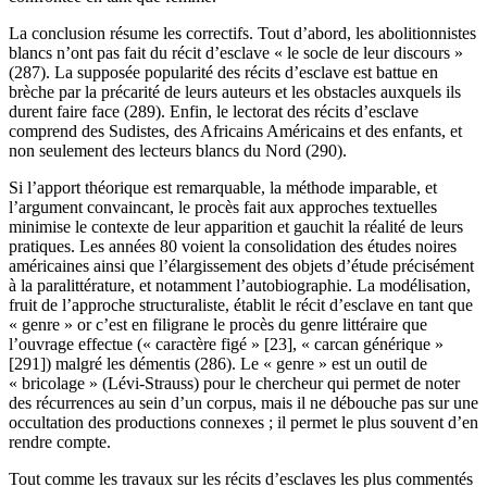
La conclusion résume les correctifs. Tout d’abord, les abolitionnistes
blancs n’ont pas fait du récit d’esclave « le socle de leur discours »
(287). La supposée popularité des récits d’esclave est battue en
brèche par la précarité de leurs auteurs et les obstacles auxquels ils
durent faire face (289). Enfin, le lectorat des récits d’esclave
comprend des Sudistes, des Africains Américains et des enfants, et
non seulement des lecteurs blancs du Nord (290).
Si l’apport théorique est remarquable, la méthode imparable, et
l’argument convaincant, le procès fait aux approches textuelles
minimise le contexte de leur apparition et gauchit la réalité de leurs
pratiques. Les années 80 voient la consolidation des études noires
américaines ainsi que l’élargissement des objets d’étude précisément
à la paralittérature, et notamment l’autobiographie. La modélisation,
fruit de l’approche structuraliste, établit le récit d’esclave en tant que
« genre » or c’est en filigrane le procès du genre littéraire que
l’ouvrage effectue (« caractère figé » [23], « carcan générique »
[291]) malgré les démentis (286). Le « genre » est un outil de
« bricolage » (Lévi-Strauss) pour le chercheur qui permet de noter
des récurrences au sein d’un corpus, mais il ne débouche pas sur une
occultation des productions connexes ; il permet le plus souvent d’en
rendre compte.
Tout comme les travaux sur les récits d’esclaves les plus commentés