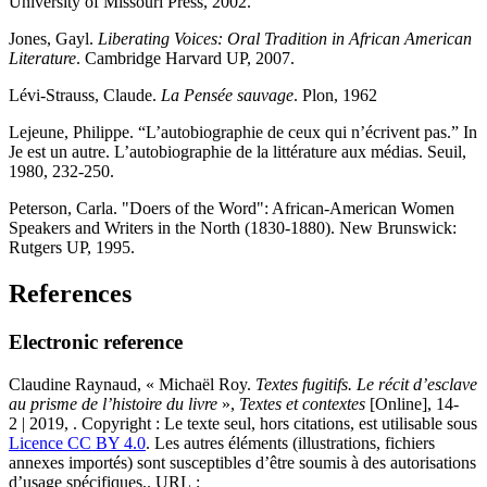
University of Missouri Press, 2002.
Jones, Gayl.
Liberating Voices: Oral Tradition in African American
Literature
. Cambridge Harvard UP, 2007.
Lévi-Strauss, Claude.
La Pensée sauvage
. Plon, 1962
Lejeune, Philippe. “L’autobiographie de ceux qui n’écrivent pas.” In
Je est un autre. L’autobiographie de la littérature aux médias. Seuil,
1980, 232-250.
Peterson, Carla. "Doers of the Word": African-American Women
Speakers and Writers in the North (1830-1880). New Brunswick:
Rutgers UP, 1995.
References
Electronic reference
Claudine
Raynaud
, « Michaël Roy.
Textes fugitifs. Le récit d’esclave
au prisme de l’histoire du livre
»,
Textes et contextes
[Online], 14-
2 | 2019, . Copyright : Le texte seul, hors citations, est utilisable sous
Licence CC BY 4.0
. Les autres éléments (illustrations, fichiers
annexes importés) sont susceptibles d’être soumis à des autorisations
d’usage spécifiques.. URL :