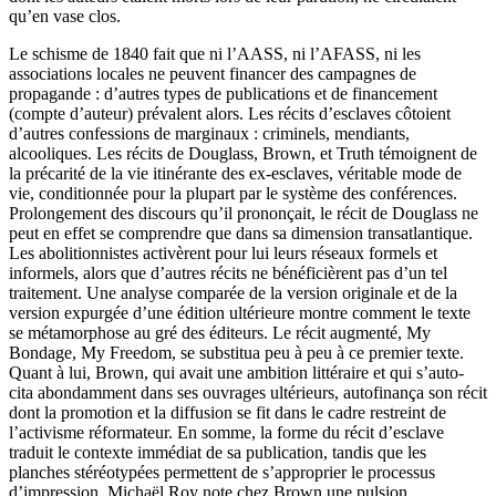
qu’en vase clos.
Le schisme de 1840 fait que ni l’AASS, ni l’AFASS, ni les
associations locales ne peuvent financer des campagnes de
propagande : d’autres types de publications et de financement
(compte d’auteur) prévalent alors. Les récits d’esclaves côtoient
d’autres confessions de marginaux : criminels, mendiants,
alcooliques. Les récits de Douglass, Brown, et Truth témoignent de
la précarité de la vie itinérante des ex-esclaves, véritable mode de
vie, conditionnée pour la plupart par le système des conférences.
Prolongement des discours qu’il prononçait, le récit de Douglass ne
peut en effet se comprendre que dans sa dimension transatlantique.
Les abolitionnistes activèrent pour lui leurs réseaux formels et
informels, alors que d’autres récits ne bénéficièrent pas d’un tel
traitement. Une analyse comparée de la version originale et de la
version expurgée d’une édition ultérieure montre comment le texte
se métamorphose au gré des éditeurs. Le récit augmenté, My
Bondage, My Freedom, se substitua peu à peu à ce premier texte.
Quant à lui, Brown, qui avait une ambition littéraire et qui s’auto-
cita abondamment dans ses ouvrages ultérieurs, autofinança son récit
dont la promotion et la diffusion se fit dans le cadre restreint de
l’activisme réformateur. En somme, la forme du récit d’esclave
traduit le contexte immédiat de sa publication, tandis que les
planches stéréotypées permettent de s’approprier le processus
d’impression. Michaël Roy note chez Brown une pulsion