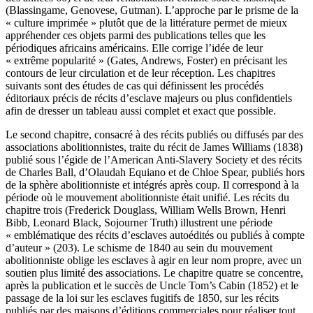
(Blassingame, Genovese, Gutman). L’approche par le prisme de la
« culture imprimée » plutôt que de la littérature permet de mieux
appréhender ces objets parmi des publications telles que les
périodiques africains américains. Elle corrige l’idée de leur
« extrême popularité » (Gates, Andrews, Foster) en précisant les
contours de leur circulation et de leur réception. Les chapitres
suivants sont des études de cas qui définissent les procédés
éditoriaux précis de récits d’esclave majeurs ou plus confidentiels
afin de dresser un tableau aussi complet et exact que possible.
Le second chapitre, consacré à des récits publiés ou diffusés par des
associations abolitionnistes, traite du récit de James Williams (1838)
publié sous l’égide de l’American Anti-Slavery Society et des récits
de Charles Ball, d’Olaudah Equiano et de Chloe Spear, publiés hors
de la sphère abolitionniste et intégrés après coup. Il correspond à la
période où le mouvement abolitionniste était unifié. Les récits du
chapitre trois (Frederick Douglass, William Wells Brown, Henri
Bibb, Leonard Black, Sojourner Truth) illustrent une période
« emblématique des récits d’esclaves autoédités ou publiés à compte
d’auteur » (203). Le schisme de 1840 au sein du mouvement
abolitionniste oblige les esclaves à agir en leur nom propre, avec un
soutien plus limité des associations. Le chapitre quatre se concentre,
après la publication et le succès de Uncle Tom’s Cabin (1852) et le
passage de la loi sur les esclaves fugitifs de 1850, sur les récits
publiés par des maisons d’éditions commerciales pour réaliser tout