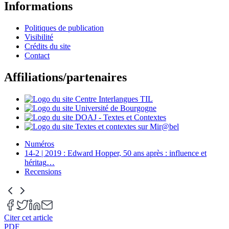
Informations
Politiques de publication
Visibilité
Crédits du site
Contact
Affiliations/partenaires
Numéros
14-2 | 2019 : Edward Hopper, 50 ans après : influence et
héritag
…
Recensions
Citer cet article
PDF