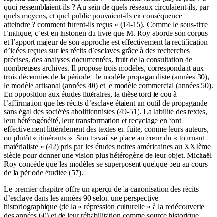
quoi ressemblaient-ils ? Au sein de quels réseaux circulaient-ils, par
quels moyens, et quel public pouvaient-ils en conséquence
atteindre ? comment furent-ils reçus » (14-15). Comme le sous-titre
l’indique, c’est en historien du livre que M. Roy aborde son corpus
et l’apport majeur de son approche est effectivement la rectification
d’idées reçues sur les récits d’esclaves grâce à des recherches
précises, des analyses documentées, fruit de la consultation de
nombreuses archives. Il propose trois modèles, correspondant aux
trois décennies de la période : le modèle propagandiste (années 30),
le modèle artisanal (années 40) et le modèle commercial (années 50).
En opposition aux études littéraires, la thèse tord le cou à
l’affirmation que les récits d’esclave étaient un outil de propagande
sans égal des sociétés abolitionnistes (49-51). La labilité des textes,
leur hétérogénéité, leur transformation et recyclage en font
effectivement littéralement des textes en fuite, comme leurs auteurs,
ou plutôt « itinérants ». Son travail se place au cœur du « tournant
matérialiste » (42) pris par les études noires américaines au XXIème
siècle pour donner une vision plus hétérogène de leur objet. Michaël
Roy concède que les modèles se superposent quelque peu au cours
de la période étudiée (57).
Le premier chapitre offre un aperçu de la canonisation des récits
d’esclave dans les années 90 selon une perspective
historiographique (de la « répression culturelle » à la redécouverte
des années 60) et de leur réhabilitation comme source historique