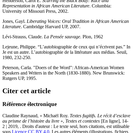
Henderson, Carol E.
Scarring the Black Body: Race and
Representation in African American Literature
. Columbia:
University of Missouri Press, 2002.
Jones, Gayl.
Liberating Voices: Oral Tradition in African American
Literature
. Cambridge Harvard UP, 2007.
Lévi-Strauss, Claude.
La Pensée sauvage
. Plon, 1962
Lejeune, Philippe. “L’autobiographie de ceux qui n’écrivent pas.” In
Je est un autre. L’autobiographie de la littérature aux médias. Seuil,
1980, 232-250.
Peterson, Carla. "Doers of the Word": African-American Women
Speakers and Writers in the North (1830-1880). New Brunswick:
Rutgers UP, 1995.
Citer cet article
Référence électronique
Claudine
Raynaud
, « Michaël Roy.
Textes fugitifs. Le récit d’esclave
au prisme de l’histoire du livre
»,
Textes et contextes
[En ligne], 14-
2 | 2019, . Droits d'auteur : Le texte seul, hors citations, est utilisable
sous
Licence CC BY 4.0
. Les autres éléments (illustrations, fichiers