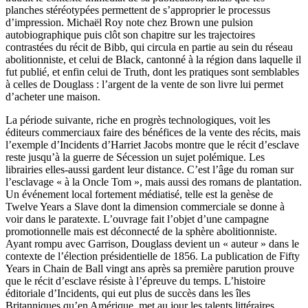
planches stéréotypées permettent de s’approprier le processus
d’impression. Michaël Roy note chez Brown une pulsion
autobiographique puis clôt son chapitre sur les trajectoires
contrastées du récit de Bibb, qui circula en partie au sein du réseau
abolitionniste, et celui de Black, cantonné à la région dans laquelle il
fut publié, et enfin celui de Truth, dont les pratiques sont semblables
à celles de Douglass : l’argent de la vente de son livre lui permet
d’acheter une maison.
La période suivante, riche en progrès technologiques, voit les
éditeurs commerciaux faire des bénéfices de la vente des récits, mais
l’exemple d’Incidents d’Harriet Jacobs montre que le récit d’esclave
reste jusqu’à la guerre de Sécession un sujet polémique. Les
librairies elles-aussi gardent leur distance. C’est l’âge du roman sur
l’esclavage « à la Oncle Tom », mais aussi des romans de plantation.
Un événement local fortement médiatisé, telle est la genèse de
Twelve Years a Slave dont la dimension commerciale se donne à
voir dans le paratexte. L’ouvrage fait l’objet d’une campagne
promotionnelle mais est déconnecté de la sphère abolitionniste.
Ayant rompu avec Garrison, Douglass devient un « auteur » dans le
contexte de l’élection présidentielle de 1856. La publication de Fifty
Years in Chain de Ball vingt ans après sa première parution prouve
que le récit d’esclave résiste à l’épreuve du temps. L’histoire
éditoriale d’Incidents, qui eut plus de succès dans les îles
Britanniques qu’en Amérique, met au jour les talents littéraires