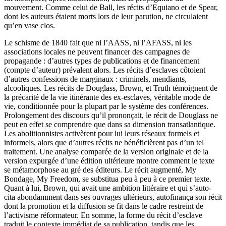
mouvement. Comme celui de Ball, les récits d’Equiano et de Spear,
dont les auteurs étaient morts lors de leur parution, ne circulaient
qu’en vase clos.
Le schisme de 1840 fait que ni l’AASS, ni l’AFASS, ni les
associations locales ne peuvent financer des campagnes de
propagande : d’autres types de publications et de financement
(compte d’auteur) prévalent alors. Les récits d’esclaves côtoient
d’autres confessions de marginaux : criminels, mendiants,
alcooliques. Les récits de Douglass, Brown, et Truth témoignent de
la précarité de la vie itinérante des ex-esclaves, véritable mode de
vie, conditionnée pour la plupart par le système des conférences.
Prolongement des discours qu’il prononçait, le récit de Douglass ne
peut en effet se comprendre que dans sa dimension transatlantique.
Les abolitionnistes activèrent pour lui leurs réseaux formels et
informels, alors que d’autres récits ne bénéficièrent pas d’un tel
traitement. Une analyse comparée de la version originale et de la
version expurgée d’une édition ultérieure montre comment le texte
se métamorphose au gré des éditeurs. Le récit augmenté, My
Bondage, My Freedom, se substitua peu à peu à ce premier texte.
Quant à lui, Brown, qui avait une ambition littéraire et qui s’auto-
cita abondamment dans ses ouvrages ultérieurs, autofinança son récit
dont la promotion et la diffusion se fit dans le cadre restreint de
l’activisme réformateur. En somme, la forme du récit d’esclave
traduit le contexte immédiat de sa publication, tandis que les