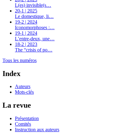
L(es) invisible(s…
20-1 | 2025
Le domestique, li…
19-2 | 2024
Iconomorphoses :…
19-1 | 2024
L’entre-deux, une…
18-2 | 2023
The “crisis of po…
Tous les numéros
Index
Auteurs
Mots-clés
La revue
Présentation
Comités
Instruction aux auteurs