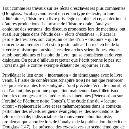
Tout comme les travaux sur les récits d’esclaves les plus commentés
(Douglass, Jacobs) canonisent un certain type de texte, in fine
« littéraire », l’histoire du livre privilégie cet objet et ce, au détriment
d’autres productions. Le prisme de l’histoire orale, l’analyse
conjointe des sermons, des discours prononcés lors de meetings, ont
aussi leur place dans l’étude des « récits d’esclaves ». Placer la
parole de l’esclave, son corps, au centre d’un « discours » qui le
concerne au premier chef est un geste radical. La recherche de la
« vérité » historique préside à ces démarches scientifiques, études
autobiographiques et histoire du livre, qui se complètent et doivent
dialoguer. On peut d’ailleurs regretter que l’écrit prenne le pas sur
l’oral malgré le contre-exemple éclatant de Sojourner Truth.
Privilégier le lien entre « incarnation » du témoignage avec le livre
vendu à l’issue de conférences (chapitre trois) ne fait que renforcer
ce qui a été maintes fois souligné : l’oral précède l’écrit, le nourrit, et
ce d’autant plus pour une population maintenue dans l’illettrisme
(voir les ouvrages sur les prédicatrices itinérantes [Peterson] ou sur
l’oralité de l’écriture noire [Jones]). Une étude fine du « lecture
circuit » replacerait le livre et ses métamorphoses dans le contexte
particulier des réveils religieux évangéliques, des associations de
réforme sociale, indissociables du mouvement abolitionniste,
problématique abordée lors de l’analyse de la publication du récit de
Douglass (147). La présence des ex-esclaves sur scène témoigne de