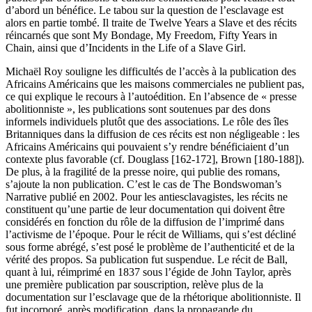
d’abord un bénéfice. Le tabou sur la question de l’esclavage est
alors en partie tombé. Il traite de Twelve Years a Slave et des récits
réincarnés que sont My Bondage, My Freedom, Fifty Years in
Chain, ainsi que d’Incidents in the Life of a Slave Girl.
Michaël Roy souligne les difficultés de l’accès à la publication des
Africains Américains que les maisons commerciales ne publient pas,
ce qui explique le recours à l’autoédition. En l’absence de « presse
abolitionniste », les publications sont soutenues par des dons
informels individuels plutôt que des associations. Le rôle des îles
Britanniques dans la diffusion de ces récits est non négligeable : les
Africains Américains qui pouvaient s’y rendre bénéficiaient d’un
contexte plus favorable (cf. Douglass [162-172], Brown [180-188]).
De plus, à la fragilité de la presse noire, qui publie des romans,
s’ajoute la non publication. C’est le cas de The Bondswoman’s
Narrative publié en 2002. Pour les antiesclavagistes, les récits ne
constituent qu’une partie de leur documentation qui doivent être
considérés en fonction du rôle de la diffusion de l’imprimé dans
l’activisme de l’époque. Pour le récit de Williams, qui s’est décliné
sous forme abrégé, s’est posé le problème de l’authenticité et de la
vérité des propos. Sa publication fut suspendue. Le récit de Ball,
quant à lui, réimprimé en 1837 sous l’égide de John Taylor, après
une première publication par souscription, relève plus de la
documentation sur l’esclavage que de la rhétorique abolitionniste. Il
fut incorporé, après modification, dans la propagande du