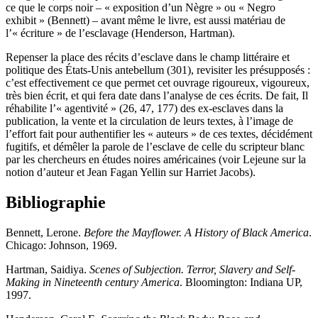
ce que le corps noir ‒ « exposition d’un Nègre » ou « Negro
exhibit » (Bennett) ‒ avant même le livre, est aussi matériau de
l’« écriture » de l’esclavage (Henderson, Hartman).
Repenser la place des récits d’esclave dans le champ littéraire et
politique des États-Unis antebellum (301), revisiter les présupposés :
c’est effectivement ce que permet cet ouvrage rigoureux, vigoureux,
très bien écrit, et qui fera date dans l’analyse de ces écrits. De fait, Il
réhabilite l’« agentivité » (26, 47, 177) des ex-esclaves dans la
publication, la vente et la circulation de leurs textes, à l’image de
l’effort fait pour authentifier les « auteurs » de ces textes, décidément
fugitifs, et démêler la parole de l’esclave de celle du scripteur blanc
par les chercheurs en études noires américaines (voir Lejeune sur la
notion d’auteur et Jean Fagan Yellin sur Harriet Jacobs).
Bibliographie
Bennett, Lerone.
Before the Mayflower. A History of Black America
.
Chicago: Johnson, 1969.
Hartman, Saidiya.
Scenes of Subjection. Terror, Slavery and Self-
Making in Nineteenth century America
. Bloomington: Indiana UP,
1997.