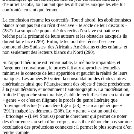
d’Harriet Jacobs, tout autant que les difficultés auxquelles elle fut
confrontée en tant que femme.
La conclusion résume les correctifs. Tout d’abord, les abolitionnistes
blancs n’ont pas fait du récit d’esclave « le socle de leur discours »
(287). La supposée popularité des récits d’esclave est battue en
brèche par la précarité de leurs auteurs et les obstacles auxquels ils
durent faire face (289). Enfin, le lectorat des récits d’esclave
comprend des Sudistes, des Africains Américains et des enfants, et
non seulement des lecteurs blancs du Nord (290).
Si l’apport théorique est remarquable, la méthode imparable, et
l’argument convaincant, le procès fait aux approches textuelles
minimise le contexte de leur apparition et gauchit la réalité de leurs
pratiques. Les années 80 voient la consolidation des études noires
américaines ainsi que l’élargissement des objets d’étude précisément
à la paralittérature, et notamment l’autobiographie. La modélisation,
fruit de l’approche structuraliste, établit le récit d’esclave en tant que
« genre » or c’est en filigrane le procès du genre littéraire que
l’ouvrage effectue (« caractère figé » [23], « carcan générique »
[291]) malgré les démentis (286). Le « genre » est un outil de
« bricolage » (Lévi-Strauss) pour le chercheur qui permet de noter
des récurrences au sein d’un corpus, mais il ne débouche pas sur une
occultation des productions connexes ; il permet le plus souvent d’en
rendre compte.