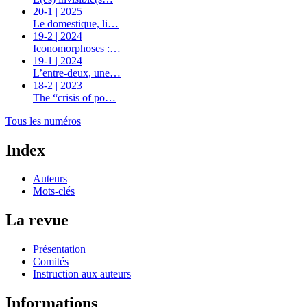
20-1 | 2025
Le domestique, li…
19-2 | 2024
Iconomorphoses :…
19-1 | 2024
L’entre-deux, une…
18-2 | 2023
The “crisis of po…
Tous les numéros
Index
Auteurs
Mots-clés
La revue
Présentation
Comités
Instruction aux auteurs
Informations