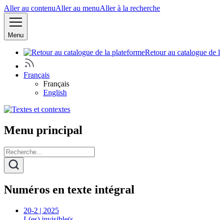
Aller au contenu
Aller au menu
Aller à la recherche
Menu
Retour au catalogue de 
Français
Français
English
Menu principal
Numéros en texte intégral
20-2 | 2025
L(es) invisible(s…