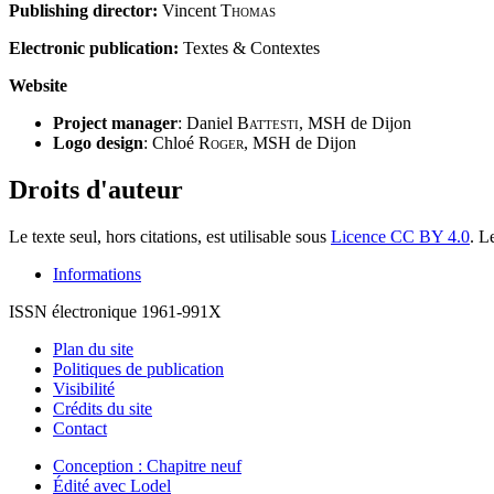
Publishing director:
Vincent
Thomas
Electronic publication
:
Textes & Contextes
Website
Project manager
: Daniel
Battesti
, MSH de Dijon
Logo design
: Chloé
Roger
, MSH de Dijon
Droits d'auteur
Le texte seul, hors citations, est utilisable sous
Licence CC BY 4.0
. L
Informations
ISSN électronique 1961-991X
Plan du site
Politiques de publication
Visibilité
Crédits du site
Contact
Conception : Chapitre neuf
Édité avec Lodel