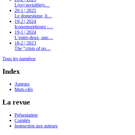
L(es) invisible(s…
20-1 | 2025
Le domestique, li…
19-2 | 2024
Iconomorphoses :…
19-1 | 2024
L’entre-deux, une…
18-2 | 2023
The “crisis of po…
Tous les numéros
Index
Auteurs
Mots-clés
La revue
Présentation
Comités
Instruction aux auteurs