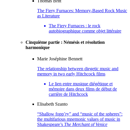
Thomas
Britt
The Fiery Furnaces: Memory-Based Rock Music
as Literature
The Fiery Furnaces : le rock
autobiographique comme objet littéraire
Cinquième partie : Némésis et résolution
harmonique
Marie Joséphine
Bennett
The relationship between diegetic music and
memory in two early Hitchcock films
Le lien entre musique diégétique et
mémoire dans deux films de début de
carrière de Hitchcock
Elisabeth
Szanto
“Shallow fopp’ry” and “music of the spheres”:
the multifarious mnemonic values of music in
Shakespeare’s
The Merchant of Venice