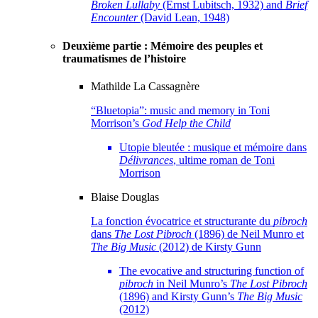
Broken Lullaby
(Ernst Lubitsch, 1932) and
Brief
Encounter
(David Lean, 1948)
Deuxième partie : Mémoire des peuples et
traumatismes de l’histoire
Mathilde La
Cassagnère
“Bluetopia”: music and memory in Toni
Morrison’s
God Help the Child
Utopie bleutée : musique et mémoire dans
Délivrances
, ultime roman de Toni
Morrison
Blaise
Douglas
La fonction évocatrice et structurante du
pibroch
dans
The Lost Pibroch
(1896) de Neil Munro et
The Big Music
(2012) de Kirsty Gunn
The evocative and structuring function of
pibroch
in Neil Munro’s
The Lost Pibroch
(1896) and Kirsty Gunn’s
The Big Music
(2012)