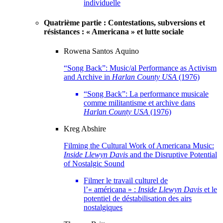
individuelle
Quatrième partie : Contestations, subversions et
résistances : « Americana » et lutte sociale
Rowena
Santos Aquino
“Song Back”: Music/al Performance as Activism
and Archive in
Harlan County USA
(1976)
“Song Back”: La performance musicale
comme militantisme et archive dans
Harlan County USA
(1976)
Kreg
Abshire
Filming the Cultural Work of Americana Music:
Inside Llewyn Davis
and the Disruptive Potential
of Nostalgic Sound
Filmer le travail culturel de
l’« américana » :
Inside Llewyn Davis
et le
potentiel de déstabilisation des airs
nostalgiques