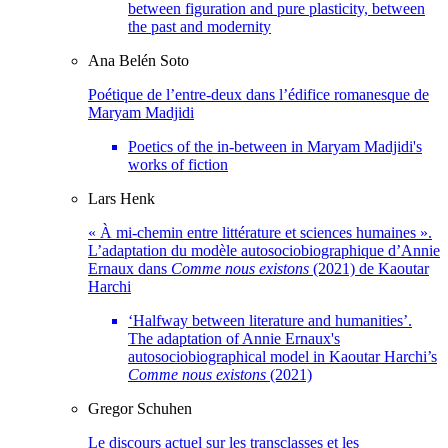
between figuration and pure plasticity, between
the past and modernity
Ana Belén
Soto
Poétique de l’entre-deux dans l’édifice romanesque de
Maryam Madjidi
Poetics of the in-between in Maryam Madjidi's
works of fiction
Lars
Henk
« À mi-chemin entre littérature et sciences humaines ».
L’adaptation du modèle autosociobiographique d’Annie
Ernaux dans
Comme nous existons
(2021) de Kaoutar
Harchi
‘Halfway between literature and humanities’.
The adaptation of Annie Ernaux's
autosociobiographical model in Kaoutar Harchi’s
Comme nous existons
(2021)
Gregor
Schuhen
Le discours actuel sur les transclasses et les