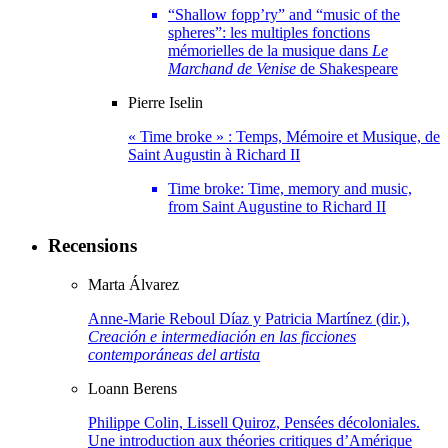
“Shallow fopp’ry” and “music of the
spheres”: les multiples fonctions
mémorielles de la musique dans
Le
Marchand de Venise
de Shakespeare
Pierre
Iselin
« Time broke » : Temps, Mémoire et Musique, de
Saint Augustin à Richard II
Time broke: Time, memory and music,
from Saint Augustine to Richard II
Recensions
Marta
Álvarez
Anne-Marie Reboul Díaz y Patricia Martínez (dir.),
Creación e intermediación en las ficciones
contemporáneas del artista
Loann
Berens
Philippe Colin, Lissell Quiroz, Pensées décoloniales.
Une introduction aux théories critiques d’Amérique