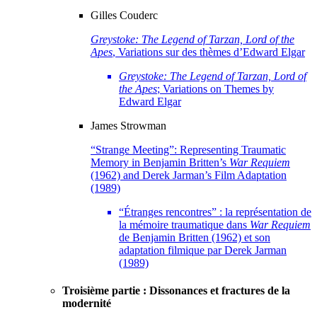
Gilles
Couderc
Greystoke: The Legend of Tarzan, Lord of the
Apes
, Variations sur des thèmes d’Edward Elgar
Greystoke: The Legend of Tarzan, Lord of
the Apes
; Variations on Themes by
Edward Elgar
James
Strowman
“Strange Meeting”: Representing Traumatic
Memory in Benjamin Britten’s
War Requiem
(1962) and Derek Jarman’s Film Adaptation
(1989)
“Étranges rencontres” : la représentation de
la mémoire traumatique dans
War Requiem
de Benjamin Britten (1962) et son
adaptation filmique par Derek Jarman
(1989)
Troisième partie : Dissonances et fractures de la
modernité