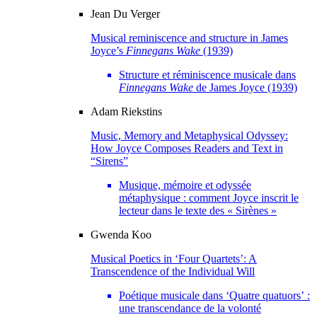
Jean
Du Verger
Musical reminiscence and structure in James
Joyce’s
Finnegans Wake
(1939)
Structure et réminiscence musicale dans
Finnegans Wake
de James Joyce (1939)
Adam
Riekstins
Music, Memory and Metaphysical Odyssey:
How Joyce Composes Readers and Text in
“Sirens”
Musique, mémoire et odyssée
métaphysique : comment Joyce inscrit le
lecteur dans le texte des « Sirènes »
Gwenda
Koo
Musical Poetics in ‘Four Quartets’: A
Transcendence of the Individual Will
Poétique musicale dans ‘Quatre quatuors’ :
une transcendance de la volonté