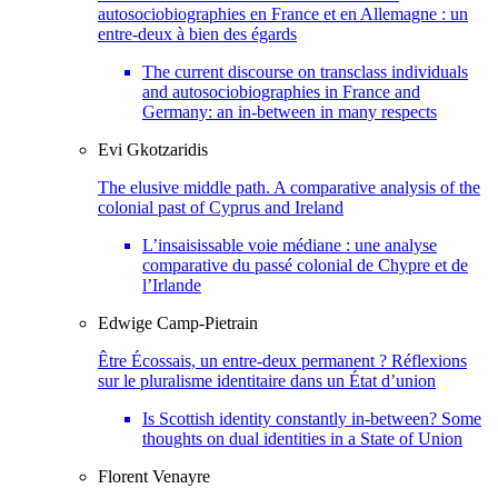
autosociobiographies en France et en Allemagne : un
entre-deux à bien des égards
The current discourse on transclass individuals
and autosociobiographies in France and
Germany: an in-between in many respects
Evi
Gkotzaridis
The elusive middle path. A comparative analysis of the
colonial past of Cyprus and Ireland
L’insaisissable voie médiane : une analyse
comparative du passé colonial de Chypre et de
l’Irlande
Edwige
Camp-Pietrain
Être Écossais, un entre-deux permanent ? Réflexions
sur le pluralisme identitaire dans un État d’union
Is Scottish identity constantly in-between? Some
thoughts on dual identities in a State of Union
Florent
Venayre