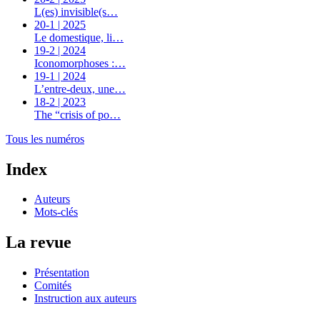
L(es) invisible(s…
20-1 | 2025
Le domestique, li…
19-2 | 2024
Iconomorphoses :…
19-1 | 2024
L’entre-deux, une…
18-2 | 2023
The “crisis of po…
Tous les numéros
Index
Auteurs
Mots-clés
La revue
Présentation
Comités
Instruction aux auteurs