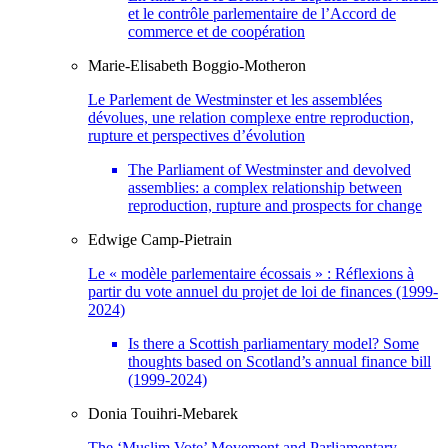
et le contrôle parlementaire de l’Accord de
commerce et de coopération
Marie-Elisabeth
Boggio-Motheron
Le Parlement de Westminster et les assemblées
dévolues, une relation complexe entre reproduction,
rupture et perspectives d’évolution
The Parliament of Westminster and devolved
assemblies: a complex relationship between
reproduction, rupture and prospects for change
Edwige
Camp-Pietrain
Le « modèle parlementaire écossais » : Réflexions à
partir du vote annuel du projet de loi de finances (1999-
2024)
Is there a Scottish parliamentary model? Some
thoughts based on Scotland’s annual finance bill
(1999-2024)
Donia
Touihri-Mebarek
The ‘Muslim Vote’ Movement and Parliamentary