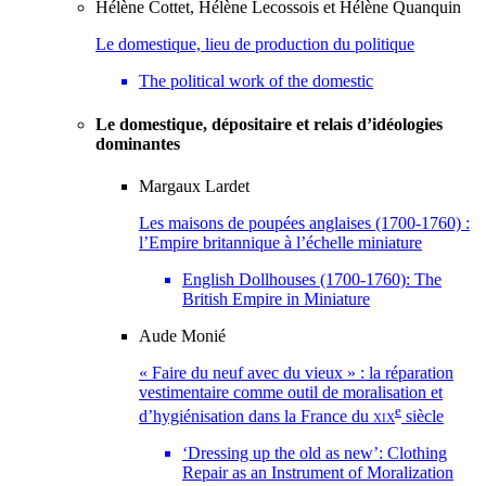
Hélène
Cottet
,
Hélène
Lecossois
et
Hélène
Quanquin
Le domestique, lieu de production du politique
The political work of the domestic
Le domestique, dépositaire et relais d’idéologies
dominantes
Margaux
Lardet
Les maisons de poupées anglaises (1700-1760) :
l’Empire britannique à l’échelle miniature
English Dollhouses (1700-1760): The
British Empire in Miniature
Aude
Monié
« Faire du neuf avec du vieux » : la réparation
vestimentaire comme outil de moralisation et
e
d’hygiénisation dans la France du
xix
siècle
‘Dressing up the old as new’: Clothing
Repair as an Instrument of Moralization