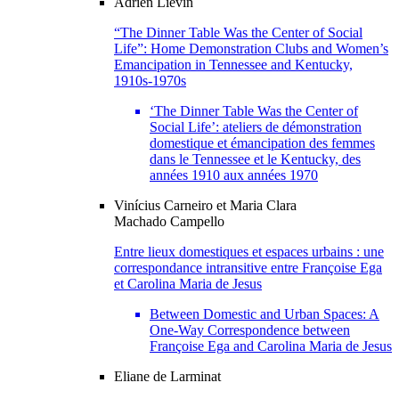
Adrien
Liévin
“The Dinner Table Was the Center of Social
Life”: Home Demonstration Clubs and Women’s
Emancipation in Tennessee and Kentucky,
1910s-1970s
‘The Dinner Table Was the Center of
Social Life’: ateliers de démonstration
domestique et émancipation des femmes
dans le Tennessee et le Kentucky, des
années 1910 aux années 1970
Vinícius
Carneiro
et
Maria Clara
Machado Campello
Entre lieux domestiques et espaces urbains : une
correspondance intransitive entre Françoise Ega
et Carolina Maria de Jesus
Between Domestic and Urban Spaces: A
One-Way Correspondence between
Françoise Ega and Carolina Maria de Jesus
Eliane de
Larminat