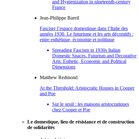
and Hygienization in nineteenth-century
France
Jean-Philippe
Bareil
Fasciser l’espace domestique dans l’Italie des
années 1930. Le futurisme et les arts décoratifs :
entre esthétique, économie et politique
Spreading Fascism in 1930s Italian
Domestic Spaces. Futurism and Decorative
Arts: Esthetic, Economic and Political
Dimensions
Matthew
Redmond
At the Threshold: Aristocratic Houses in Cooper
and Poe
Sur le seuil : les maisons aristocratiques
chez Cooper et Poe
Le domestique, lieu de résistance et de construction
de solidarités