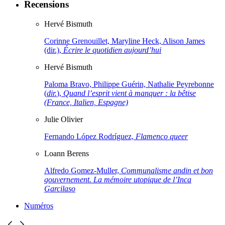
Recensions
Hervé
Bismuth
Corinne Grenouillet, Maryline Heck, Alison James
(dir.),
Écrire le quotidien aujourd’hui
Hervé
Bismuth
Paloma Bravo, Philippe Guérin, Nathalie Peyrebonne
(
dir.
),
Quand l’esprit vient à manquer : la bêtise
(France, Italien, Espagne)
Julie
Olivier
Fernando López Rodríguez,
Flamenco queer
Loann
Berens
Alfredo Gomez-Muller,
Communalisme andin et bon
gouvernement. La mémoire utopique de l’Inca
Garcilaso
Numéros