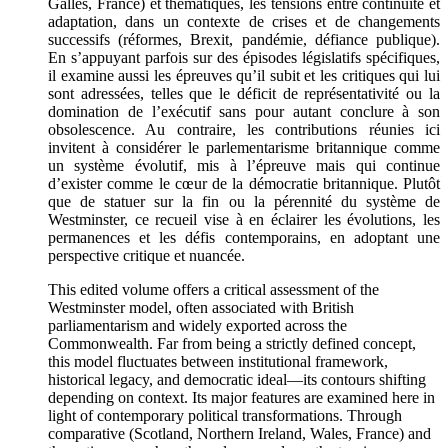
Galles, France) et thématiques, les tensions entre continuité et
adaptation, dans un contexte de crises et de changements
successifs (réformes, Brexit, pandémie, défiance publique).
En s’appuyant parfois sur des épisodes législatifs spécifiques,
il examine aussi les épreuves qu’il subit et les critiques qui lui
sont adressées, telles que le déficit de représentativité ou la
domination de l’exécutif sans pour autant conclure à son
obsolescence. Au contraire, les contributions réunies ici
invitent à considérer le parlementarisme britannique comme
un système évolutif, mis à l’épreuve mais qui continue
d’exister comme le cœur de la démocratie britannique. Plutôt
que de statuer sur la fin ou la pérennité du système de
Westminster, ce recueil vise à en éclairer les évolutions, les
permanences et les défis contemporains, en adoptant une
perspective critique et nuancée.
This edited volume offers a critical assessment of the
Westminster model, often associated with British
parliamentarism and widely exported across the
Commonwealth. Far from being a strictly defined concept,
this model fluctuates between institutional framework,
historical legacy, and democratic ideal—its contours shifting
depending on context. Its major features are examined here in
light of contemporary political transformations. Through
comparative (Scotland, Northern Ireland, Wales, France) and