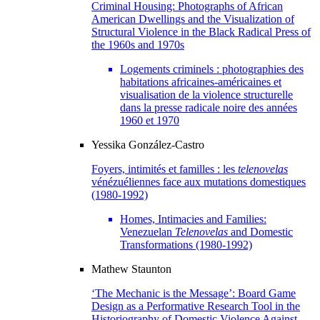
Criminal Housing: Photographs of African
American Dwellings and the Visualization of
Structural Violence in the Black Radical Press of
the 1960s and 1970s
Logements criminels : photographies des
habitations africaines-américaines et
visualisation de la violence structurelle
dans la presse radicale noire des années
1960 et 1970
Yessika
González-Castro
Foyers, intimités et familles : les
telenovelas
vénézuéliennes face aux mutations domestiques
(1980-1992)
Homes, Intimacies and Families:
Venezuelan
Telenovelas
and Domestic
Transformations (1980-1992)
Mathew
Staunton
‘The Mechanic is the Message’: Board Game
Design as a Performative Research Tool in the
Historiography of Domestic Violence Against