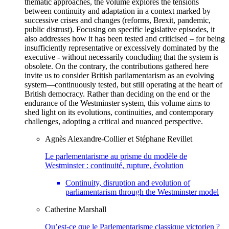
thematic approaches, the volume explores the tensions
between continuity and adaptation in a context marked by
successive crises and changes (reforms, Brexit, pandemic,
public distrust). Focusing on specific legislative episodes, it
also addresses how it has been tested and criticised – for being
insufficiently representative or excessively dominated by the
executive - without necessarily concluding that the system is
obsolete. On the contrary, the contributions gathered here
invite us to consider British parliamentarism as an evolving
system—continuously tested, but still operating at the heart of
British democracy. Rather than deciding on the end or the
endurance of the Westminster system, this volume aims to
shed light on its evolutions, continuities, and contemporary
challenges, adopting a critical and nuanced perspective.
Agnès
Alexandre-Collier
et
Stéphane
Revillet
Le parlementarisme au prisme du modèle de
Westminster : continuité, rupture, évolution
Continuity, disruption and evolution of
parliamentarism through the Westminster model
Catherine
Marshall
Qu’est-ce que le Parlementarisme classique victorien ?