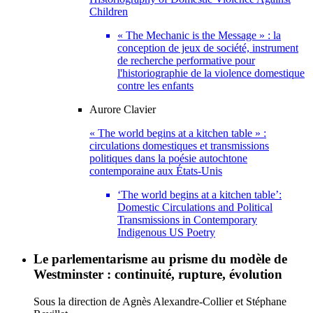
Children
« The Mechanic is the Message » : la
conception de jeux de société, instrument
de recherche performative pour
l'historiographie de la violence domestique
contre les enfants
Aurore
Clavier
« The world begins at a kitchen table » :
circulations domestiques et transmissions
politiques dans la poésie autochtone
contemporaine aux États-Unis
‘The world begins at a kitchen table’:
Domestic Circulations and Political
Transmissions in Contemporary
Indigenous US Poetry
Le parlementarisme au prisme du modèle de
Westminster : continuité, rupture, évolution
Sous la direction de
Agnès
Alexandre-Collier
et
Stéphane