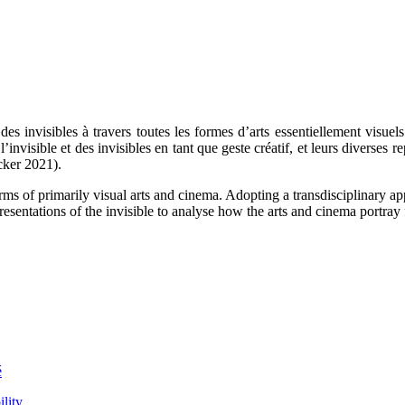
des invisibles à travers toutes les formes d’arts essentiellement visuel
nvisible et des invisibles en tant que geste créatif, et leurs diverses re
cker 2021).
l forms of primarily visual arts and cinema. Adopting a transdisciplinary
presentations of the invisible to analyse how the arts and cinema portra
é
ility