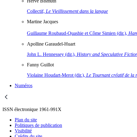
Hervé
Bismuth
Collectif,
Le Vieillissement dans la langue
Martine
Jacques
Guillaume Roubaud-Quashie et Côme Simien (dir.),
Haro
Apolline
Garaudel-Huart
John L. Hennessey (dir.),
History and Speculative Fictio
Fanny
Guillot
Violaine Houdart-Merot (dir.),
Le Tournant créatif de la 
Numéros
ISSN électronique 1961-991X
Plan du site
Politiques de publication
Visibilité
Crédits du site