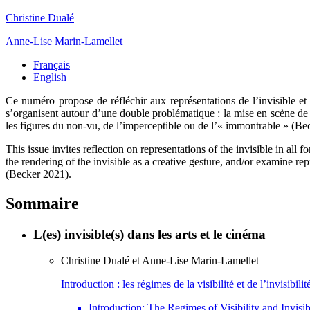
Christine
Dualé
Anne-Lise
Marin-Lamellet
Français
English
Ce
numéro
propose de réfléchir aux représentations de l’invisible et 
s’organisent autour d’une double problématique : la mise en scène de l’i
les figures du non-vu, de l’imperceptible ou de l’« immontrable » (Be
This issue invites reflection on representations of the invisible in al
the rendering of the invisible as a creative gesture, and/or examine re
(Becker 2021).
Sommaire
L(es) invisible(s) dans les arts et le cinéma
Christine
Dualé
et
Anne-Lise
Marin-Lamellet
Introduction : les régimes de la visibilité et de l’invisibilit
Introduction: The Regimes of Visibility and Invisib