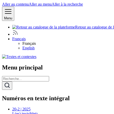
Aller au contenu
Aller au menu
Aller à la recherche
Menu
Retour au catalogue de 
Français
Français
English
Menu principal
Numéros en texte intégral
20-2 | 2025
L(es) invisible(s…