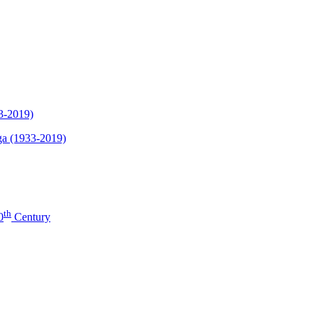
33-2019)
ega (1933-2019)
th
0
Century