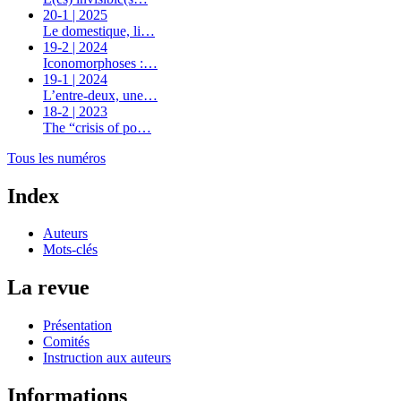
20-1 | 2025
Le domestique, li…
19-2 | 2024
Iconomorphoses :…
19-1 | 2024
L’entre-deux, une…
18-2 | 2023
The “crisis of po…
Tous les numéros
Index
Auteurs
Mots-clés
La revue
Présentation
Comités
Instruction aux auteurs
Informations