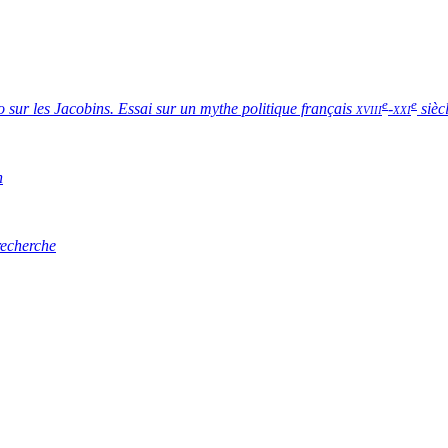
e
e
 sur les Jacobins. Essai sur un mythe politique français
xviii
-
xxi
sièc
n
recherche