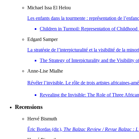
Michael Issa
El Helou
Les enfants dans la tourmente : représentation de l’enfan
Children in Turmoil: Representation of Childhoo
Edgard
Samper
La stratégie de l’interpicturalité et la visibilité de la
The Strategy of Interpicturality and the Visibili
Anne-Lise
Mialhe
Révéler l’invisible. Le rôle de trois artistes africaines-a
Revealing the Invisible: The Role of Three African
Recensions
Hervé
Bismuth
Éric Bordas (dir.),
The Balzac Review / Revue Balzac : L