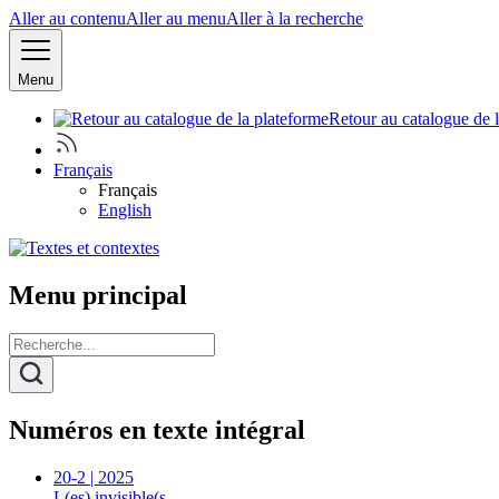
Aller au contenu
Aller au menu
Aller à la recherche
Menu
Retour au catalogue de 
Français
Français
English
Menu principal
Numéros en texte intégral
20-2 | 2025
L(es) invisible(s…