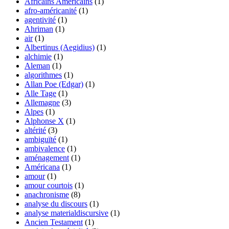
Africains Américains
(1)
afro-américanité
(1)
agentivité
(1)
Ahriman
(1)
air
(1)
Albertinus (Aegidius)
(1)
alchimie
(1)
Aleman
(1)
algorithmes
(1)
Allan Poe (Edgar)
(1)
Alle Tage
(1)
Allemagne
(3)
Alpes
(1)
Alphonse X
(1)
altérité
(3)
ambiguïté
(1)
ambivalence
(1)
aménagement
(1)
Américana
(1)
amour
(1)
amour courtois
(1)
anachronisme
(8)
analyse du discours
(1)
analyse materialdiscursive
(1)
Ancien Testament
(1)