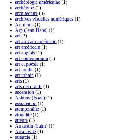
archéologie américaine
(1)
archétype
(1)
architecture
(3)
archives visuelles numériques
(1)
Arminius
(1)
Arp (Jean Hans)
(1)
art
(3)
art africain-américain
(1)
art américain
(1)
art anglais
(1)
art contemporain
(1)
art et poésie
(1)
art public
(1)
art urbain
(1)
arts
(1)
arts décoratifs
(1)
ascension
(1)
Asimov (Isaac)
(1)
association
(1)
atemporalité
(1)
atonalité
(1)
attente
(1)
Augustin (Saint)
(1)
Auschwitz
(1)
autarcie
(1)