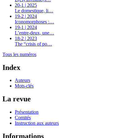
20-1 | 2025
Le domestique, li…
19-2 | 2024
Iconomorphoses :…
19-1 | 2024
L’entre-deux, une…
18-2 | 2023
The “crisis of po…
Tous les numéros
Index
Auteurs
Mots-clés
La revue
Présentation
Comités
Instruction aux auteurs
Informations