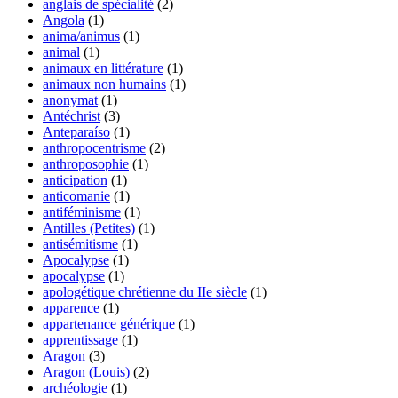
anglais de spécialité
(2)
Angola
(1)
anima/animus
(1)
animal
(1)
animaux en littérature
(1)
animaux non humains
(1)
anonymat
(1)
Antéchrist
(3)
Anteparaíso
(1)
anthropocentrisme
(2)
anthroposophie
(1)
anticipation
(1)
anticomanie
(1)
antiféminisme
(1)
Antilles (Petites)
(1)
antisémitisme
(1)
Apocalypse
(1)
apocalypse
(1)
apologétique chrétienne du IIe siècle
(1)
apparence
(1)
appartenance générique
(1)
apprentissage
(1)
Aragon
(3)
Aragon (Louis)
(2)
archéologie
(1)