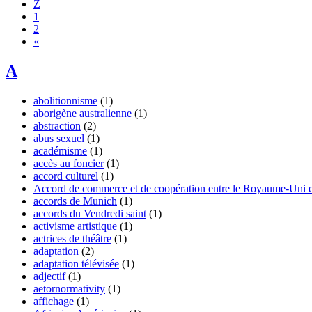
Z
1
2
«
A
abolitionnisme
(1)
aborigène australienne
(1)
abstraction
(2)
abus sexuel
(1)
académisme
(1)
accès au foncier
(1)
accord culturel
(1)
Accord de commerce et de coopération entre le Royaume-Uni 
accords de Munich
(1)
accords du Vendredi saint
(1)
activisme artistique
(1)
actrices de théâtre
(1)
adaptation
(2)
adaptation télévisée
(1)
adjectif
(1)
aetornormativity
(1)
affichage
(1)