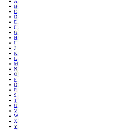
A
B
C
D
E
F
G
H
I
J
K
L
M
N
O
P
Q
R
S
T
U
V
W
X
Y