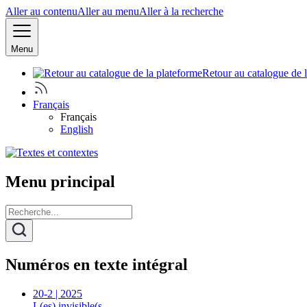
Aller au contenu
Aller au menu
Aller à la recherche
Menu
Retour au catalogue de 
Français
Français
English
Menu principal
Numéros en texte intégral
20-2 | 2025
L(es) invisible(s…