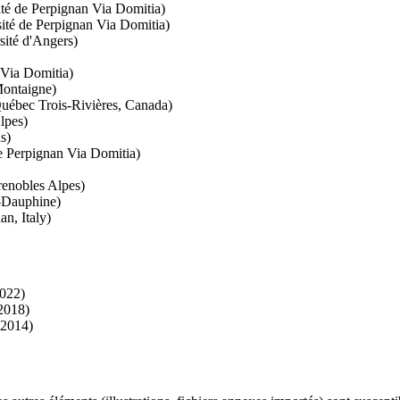
é de Perpignan Via Domitia)
té de Perpignan Via Domitia)
ité d'Angers)
Via Domitia)
Montaigne)
uébec Trois-Rivières, Canada)
lpes)
s)
 Perpignan Via Domitia)
renobles Alpes)
-Dauphine)
n, Italy)
022)
2018)
-2014)