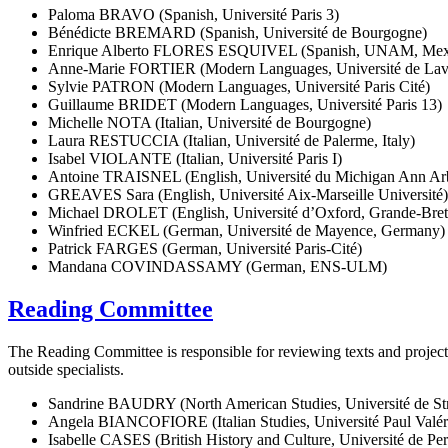
Paloma BRAVO (Spanish, Université Paris 3)
Bénédicte BREMARD (Spanish, Université de Bourgogne)
Enrique Alberto FLORES ESQUIVEL (Spanish, UNAM, Mex
Anne-Marie FORTIER (Modern Languages, Université de Lav
Sylvie PATRON (Modern Languages, Université Paris Cité)
Guillaume BRIDET (Modern Languages, Université Paris 13)
Michelle NOTA (Italian, Université de Bourgogne)
Laura RESTUCCIA (Italian, Université de Palerme, Italy)
Isabel VIOLANTE (Italian, Université Paris I)
Antoine TRAISNEL (English, Université du Michigan Ann Ar
GREAVES Sara (English, Université Aix-Marseille Université)
Michael DROLET (English, Université d’Oxford, Grande-Bret
Winfried ECKEL (German, Université de Mayence, Germany)
Patrick FARGES (German, Université Paris-Cité)
Mandana COVINDASSAMY (German, ENS-ULM)
Reading Committee
The Reading Committee is responsible for reviewing texts and projects 
outside specialists.
Sandrine BAUDRY (North American Studies, Université de St
Angela BIANCOFIORE (Italian Studies, Université Paul Valér
Isabelle CASES (British History and Culture, Université de Pe