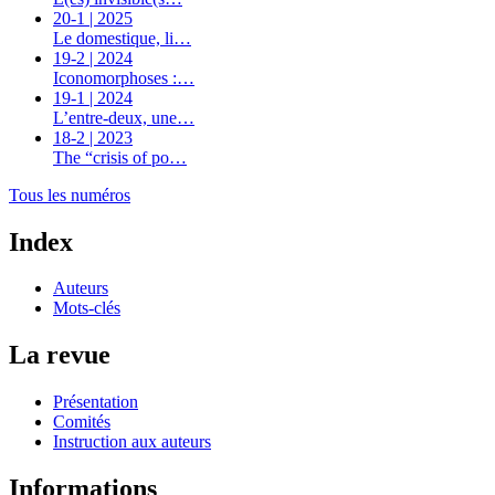
20-1 | 2025
Le domestique, li…
19-2 | 2024
Iconomorphoses :…
19-1 | 2024
L’entre-deux, une…
18-2 | 2023
The “crisis of po…
Tous les numéros
Index
Auteurs
Mots-clés
La revue
Présentation
Comités
Instruction aux auteurs
Informations