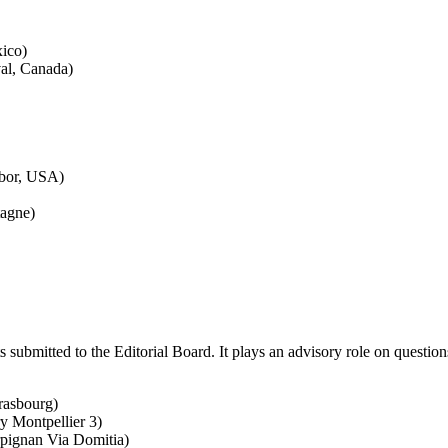
ico)
al, Canada)
bor, USA)
agne)
submitted to the Editorial Board. It plays an advisory role on questions
rasbourg)
y Montpellier 3)
rpignan Via Domitia)