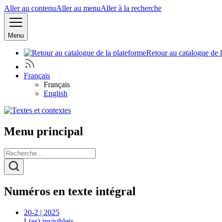
Aller au contenu
Aller au menu
Aller à la recherche
Menu
Retour au catalogue de 
Français
Français
English
Menu principal
Numéros en texte intégral
20-2 | 2025
L(es) invisible(s…