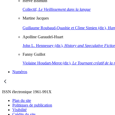
Hervé
Bismuth
Collectif,
Le Vieillissement dans la langue
Martine
Jacques
Guillaume Roubaud-Quashie et Côme Simien (dir.),
Haro
Apolline
Garaudel-Huart
John L. Hennessey (dir.),
History and Speculative Fictio
Fanny
Guillot
Violaine Houdart-Merot (dir.),
Le Tournant créatif de la 
Numéros
ISSN électronique 1961-991X
Plan du site
Politiques de publication
Visibilité
Crédits du site