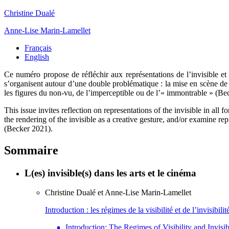
Christine
Dualé
Anne-Lise
Marin-Lamellet
Français
English
Ce
numéro
propose de réfléchir aux représentations de l’invisible et 
s’organisent autour d’une double problématique : la mise en scène de l’i
les figures du non-vu, de l’imperceptible ou de l’« immontrable » (Be
This issue invites reflection on representations of the invisible in al
the rendering of the invisible as a creative gesture, and/or examine re
(Becker 2021).
Sommaire
L(es) invisible(s) dans les arts et le cinéma
Christine
Dualé
et
Anne-Lise
Marin-Lamellet
Introduction : les régimes de la visibilité et de l’invisibilit
Introduction: The Regimes of Visibility and Invisib