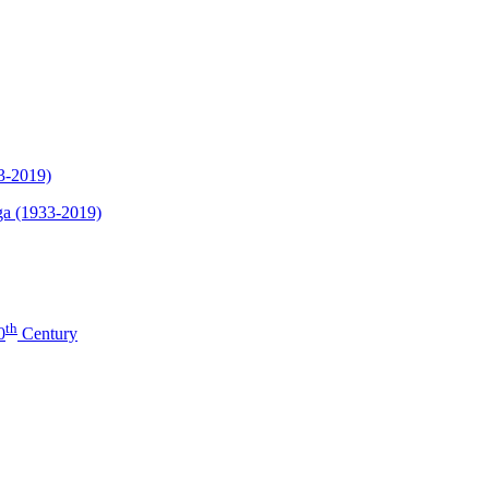
33-2019)
ega (1933-2019)
th
0
Century