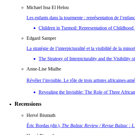
Michael Issa
El Helou
Les enfants dans la tourmente : représentation de l’enfan
Children in Turmoil: Representation of Childhoo
Edgard
Samper
La stratégie de l’interpicturalité et la visibilité de la
The Strategy of Interpicturality and the Visibili
Anne-Lise
Mialhe
Révéler l’invisible. Le rôle de trois artistes africaines-a
Revealing the Invisible: The Role of Three African
Recensions
Hervé
Bismuth
Éric Bordas (dir.),
The Balzac Review / Revue Balzac : L