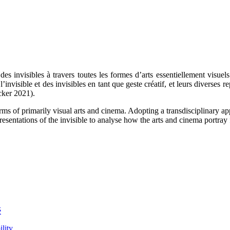
des invisibles à travers toutes les formes d’arts essentiellement visuel
nvisible et des invisibles en tant que geste créatif, et leurs diverses re
cker 2021).
l forms of primarily visual arts and cinema. Adopting a transdisciplinary
presentations of the invisible to analyse how the arts and cinema portra
é
ility