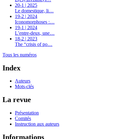
20-1 | 2025
Le domestique, li…
19-2 | 2024
Iconomorphoses :…
19-1 | 2024
L’entre-deux, une…
18-2 | 2023
The “crisis of po…
Tous les numéros
Index
Auteurs
Mots-clés
La revue
Présentation
Comités
Instruction aux auteurs
Informations