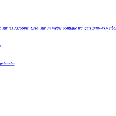
e
e
 sur les Jacobins. Essai sur un mythe politique français
xviii
-
xxi
sièc
n
recherche