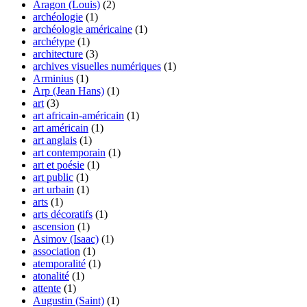
Aragon (Louis)
(2)
archéologie
(1)
archéologie américaine
(1)
archétype
(1)
architecture
(3)
archives visuelles numériques
(1)
Arminius
(1)
Arp (Jean Hans)
(1)
art
(3)
art africain-américain
(1)
art américain
(1)
art anglais
(1)
art contemporain
(1)
art et poésie
(1)
art public
(1)
art urbain
(1)
arts
(1)
arts décoratifs
(1)
ascension
(1)
Asimov (Isaac)
(1)
association
(1)
atemporalité
(1)
atonalité
(1)
attente
(1)
Augustin (Saint)
(1)