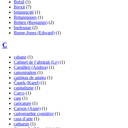
Brésil
(1)
Brexit
(7)
britannicité
(1)
Britanniques
(1)
Britten (Benjamin)
(2)
burlesque
(2)
Burne-Jones (Edward)
(1)
C
cabane
(1)
Cabinet de l‘abstrait (Le)
(1)
Camilleri (Andrea)
(1)
canonisation
(1)
cantigas de amigo
(1)
Čapek (Karel)
(1)
capitalisme
(1)
Carco
(1)
care
(1)
caricature
(1)
Carson (Anne)
(1)
cartographie cognitive
(1)
casa d’arte
(1)
catharsis
(1)