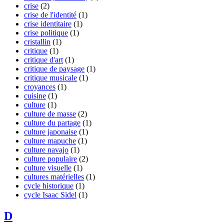
crise
(2)
crise de l'identité
(1)
crise identitaire
(1)
crise politique
(1)
cristallin
(1)
critique
(1)
critique d'art
(1)
critique de paysage
(1)
critique musicale
(1)
croyances
(1)
cuisine
(1)
culture
(1)
culture de masse
(2)
culture du partage
(1)
culture japonaise
(1)
culture mapuche
(1)
culture navajo
(1)
culture populaire
(2)
culture visuelle
(1)
cultures matérielles
(1)
cycle historique
(1)
cycle Isaac Sidel
(1)
D