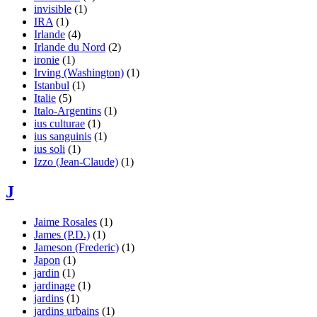
invisible
(1)
IRA
(1)
Irlande
(4)
Irlande du Nord
(2)
ironie
(1)
Irving (Washington)
(1)
Istanbul
(1)
Italie
(5)
Italo-Argentins
(1)
ius culturae
(1)
ius sanguinis
(1)
ius soli
(1)
Izzo (Jean-Claude)
(1)
J
Jaime Rosales
(1)
James (P.D.)
(1)
Jameson (Frederic)
(1)
Japon
(1)
jardin
(1)
jardinage
(1)
jardins
(1)
jardins urbains
(1)