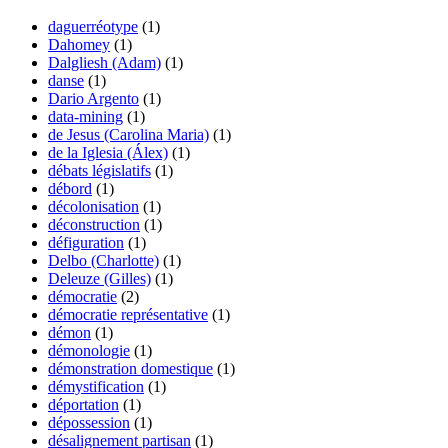
daguerréotype
(1)
Dahomey
(1)
Dalgliesh (Adam)
(1)
danse
(1)
Dario Argento
(1)
data-mining
(1)
de Jesus (Carolina Maria)
(1)
de la Iglesia (Álex)
(1)
débats législatifs
(1)
débord
(1)
décolonisation
(1)
déconstruction
(1)
défiguration
(1)
Delbo (Charlotte)
(1)
Deleuze (Gilles)
(1)
démocratie
(2)
démocratie représentative
(1)
démon
(1)
démonologie
(1)
démonstration domestique
(1)
démystification
(1)
déportation
(1)
dépossession
(1)
désalignement partisan
(1)