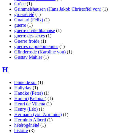
Grèce
(1)
Grimmelshausen (Hans Jakob Christoffel von)
(1)
grossièreté
(1)
Guattari (Félix)
(1)
guerre
(1)
guerre civile libanaise
(1)
guerre des sexes
(1)
Guerre froide
(1)
guerres napoléoniennes
(1)
Günderrode (Karoline von)
(1)
Gustav Mahler
(1)
H
haine de soi
(1)
Hallyday
(1)
Handke (Peter)
(1)
Harchi (Ketouar)
(1)
Henri de Villena
(1)
Henry (Léo)
(1)
Hermann (voir Arminius)
(1)
Herminio Alberti
(1)
hétérogénéité
(1)
histoire
(3)