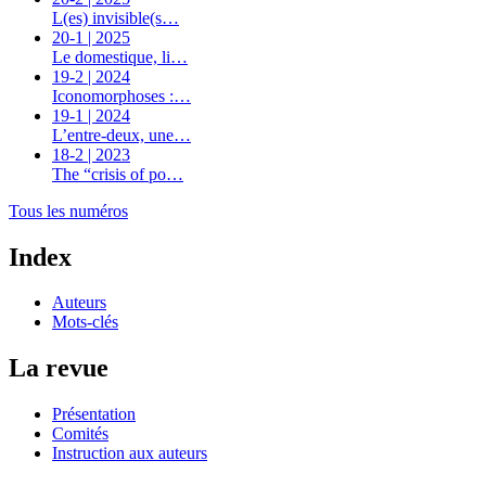
L(es) invisible(s…
20-1 | 2025
Le domestique, li…
19-2 | 2024
Iconomorphoses :…
19-1 | 2024
L’entre-deux, une…
18-2 | 2023
The “crisis of po…
Tous les numéros
Index
Auteurs
Mots-clés
La revue
Présentation
Comités
Instruction aux auteurs