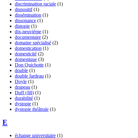
discrimination raciale
(1)
dispositif
(1)
dissémination
(1)
dissonance
(1)
distopie
(1)
dix-neuvième
(1)
documentaire
(2)
domaine spécialisé
(2)
domestication
(1)
domesticité
(2)
domestique
(3)
Don Quichotte
(1)
double
(1)
double fardeau
(1)
Doyle
(1)
drapeau
(1)
Duff (Jill)
(1)
durabilité
(1)
dystopie
(1)
dystopie théâtrale
(1)
E
échange universitaire
(1)