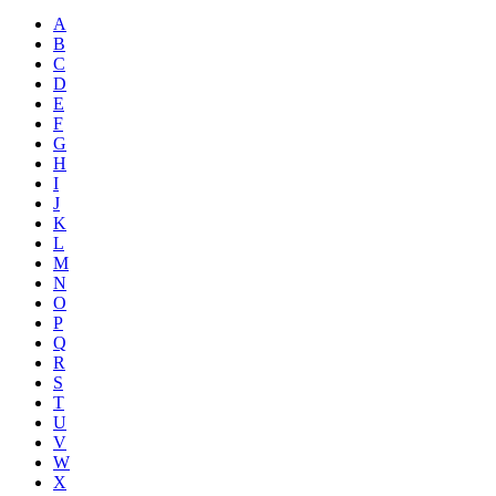
A
B
C
D
E
F
G
H
I
J
K
L
M
N
O
P
Q
R
S
T
U
V
W
X