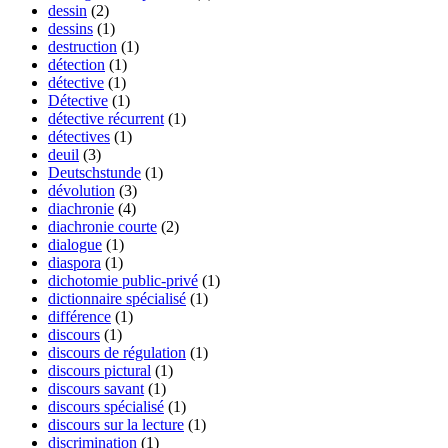
dessin
(2)
dessins
(1)
destruction
(1)
détection
(1)
détective
(1)
Détective
(1)
détective récurrent
(1)
détectives
(1)
deuil
(3)
Deutschstunde
(1)
dévolution
(3)
diachronie
(4)
diachronie courte
(2)
dialogue
(1)
diaspora
(1)
dichotomie public-privé
(1)
dictionnaire spécialisé
(1)
différence
(1)
discours
(1)
discours de régulation
(1)
discours pictural
(1)
discours savant
(1)
discours spécialisé
(1)
discours sur la lecture
(1)
discrimination
(1)