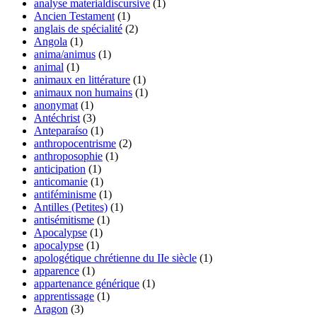
analyse materialdiscursive
(1)
Ancien Testament
(1)
anglais de spécialité
(2)
Angola
(1)
anima/animus
(1)
animal
(1)
animaux en littérature
(1)
animaux non humains
(1)
anonymat
(1)
Antéchrist
(3)
Anteparaíso
(1)
anthropocentrisme
(2)
anthroposophie
(1)
anticipation
(1)
anticomanie
(1)
antiféminisme
(1)
Antilles (Petites)
(1)
antisémitisme
(1)
Apocalypse
(1)
apocalypse
(1)
apologétique chrétienne du IIe siècle
(1)
apparence
(1)
appartenance générique
(1)
apprentissage
(1)
Aragon
(3)