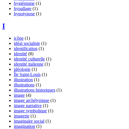
hygiénisme
(1)
hypallage
(1)
hypotypose
(1)
I
icône
(1)
idéal socialiste
(1)
identification
(1)
identité
(8)
identité culturelle
(1)
identité italienne
(1)
idéologie
(1)
Île Saint-Louis
(1)
illustration
(1)
illustrations
(1)
illustrations historiques
(1)
image
(4)
image archétypique
(1)
image narrative
(1)
image symbolique
(1)
imagerie
(1)
imaginaire social
(1)
imagination
(1)