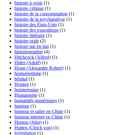
histoire à venir
(1)
histoire critique
(1)
histoire de la consommation
(1)
histoire de la psychanalyse
(1)
histoire des États-Unis
(1)
histoire des expositions
(1)
histoire littéraire
(1)
histoire orale
(2)
histoire par en bas
(1)
historiographie
(4)
Hitchcock (Alfred)
(1)
Hitler (Adolf)
(1)
Hogg (Alexander Robert)
(1)
homoérotisme
(1)
hôpital
(1)
Hopper
(1)
hopperesque
(1)
Humanisme
(1)
humanités numériques
(1)
humour
(1)
humour et satire en Chine
(1)
humour internet en Chine
(1)
Huston (John)
(1)
Hutten (Ulrich von)
(1)
hybridation
(1)