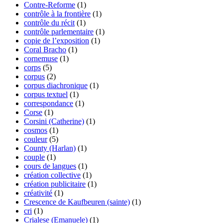
Contre-Reforme
(1)
contrôle à la frontière
(1)
contrôle du récit
(1)
contrôle parlementaire
(1)
copie de l’exposition
(1)
Coral Bracho
(1)
cornemuse
(1)
corps
(5)
corpus
(2)
corpus diachronique
(1)
corpus textuel
(1)
correspondance
(1)
Corse
(1)
Corsini (Catherine)
(1)
cosmos
(1)
couleur
(5)
County (Harlan)
(1)
couple
(1)
cours de langues
(1)
création collective
(1)
création publicitaire
(1)
créativité
(1)
Crescence de Kaufbeuren (sainte)
(1)
cri
(1)
Crialese (Emanuele)
(1)