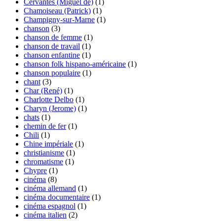
Cervantès (Miguel de)
(1)
Chamoiseau (Patrick)
(1)
Champigny-sur-Marne
(1)
chanson
(3)
chanson de femme
(1)
chanson de travail
(1)
chanson enfantine
(1)
chanson folk hispano-américaine
(1)
chanson populaire
(1)
chant
(3)
Char (René)
(1)
Charlotte Delbo
(1)
Charyn (Jerome)
(1)
chats
(1)
chemin de fer
(1)
Chili
(1)
Chine impériale
(1)
christianisme
(1)
chromatisme
(1)
Chypre
(1)
cinéma
(8)
cinéma allemand
(1)
cinéma documentaire
(1)
cinéma espagnol
(1)
cinéma italien
(2)