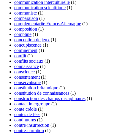
communication interculturelle
(1)
communication scientifique
(1)
communiste
(1)
comparaison
(1)
complémentarité France-Allemagne
(1)
composition
(1)
comptine
(1)
conception de jeux
(1)
concupiscence
(1)
confinement
(1)
conflit
(1)
conflits sociaux
(1)
connaissance
(1)
conscience
(1)
consentement
(1)
conservatisme
(1)
constitution britannique
(1)
constitution de connaissances
(1)
construction des champs disciplinaires
(1)
contact intergroupe
(1)
conte créole
(1)
contes de fées
(1)
continuums
(1)
contre-insurrection
(1)
contre-narration
(1)