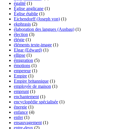
égalité
(1)
Église anglicane
(1)
Église établie
(1)
Eichendorff (Joseph von)
(1)
ekphrasis
(2)
élaboration des langues (Ausbau)
(1)
élection
(3)
élégie
(1)
éléments texte-image
(1)
Elgar (Edward)
(1)
ellipse
(1)
émigration
(5)
émotions
(1)
empereur
(1)
Empire
(1)
Empire britannique
(1)
employée de maison
(1)
emprunt
(1)
enchantement
(1)
encyclopédie spécialisée
(1)
énergie
(1)
enfance
(4)
enfer
(1)
ensauvagement
(1)
entre-deux
(2)