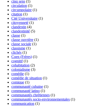
cinq sens
(1)
circulation
(1)
circumpolaire
(1)
citation
(1)
Cité Universitaire
(1)
citoyenneté
(1)
clandestin
(4)
clandestinité
(5)
classe
(1)
classe ouvrière
(1)
classe sociale
(1)
classisme
(1)
clichés
(1)
Coen (Frères)
(1)
cognitif
(1)
cohabitation
(2)
colonialisme
(3)
comédie
(1)
comédie de situation
(1)
comique
(1)
communauté cubaine
(1)
communauté latino
(1)
communautés chrétiennes
(1)
communautés socio-environnementales
(1)
communication
(1)