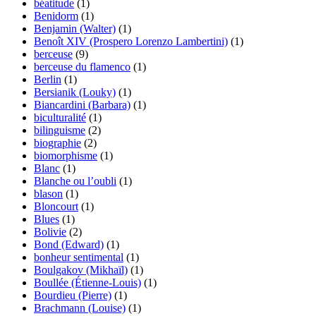
béatitude
(1)
Benidorm
(1)
Benjamin (Walter)
(1)
Benoît XIV (Prospero Lorenzo Lambertini)
(1)
berceuse
(9)
berceuse du flamenco
(1)
Berlin
(1)
Bersianik (Louky)
(1)
Biancardini (Barbara)
(1)
biculturalité
(1)
bilinguisme
(2)
biographie
(2)
biomorphisme
(1)
Blanc
(1)
Blanche ou l’oubli
(1)
blason
(1)
Bloncourt
(1)
Blues
(1)
Bolivie
(2)
Bond (Edward)
(1)
bonheur sentimental
(1)
Boulgakov (Mikhaïl)
(1)
Boullée (Étienne-Louis)
(1)
Bourdieu (Pierre)
(1)
Brachmann (Louise)
(1)