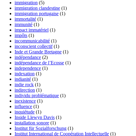
immigration
(5)
immigration clandestine
(1)
immigration portugaise
(1)
immortalité
(1)
immunité
(1)
impact immatériel
(1)
impôts
(1)
incommunicabilité
(1)
inconscient collectif
(1)
Inde et Grande Bretagne
(1)
indépendance
(2)
indépendance de l’Ecosse
(1)
independence
(1)
indexation
(1)
indianité
(1)
indie rock
(1)
indirection
(1)
individu problématique
(1)
inexistence
(1)
influence
(1)
inquiétude
(1)
Inside Llewyn Davis
(1)
installation sonore
(1)
Institut für Sozialforschung
(1)
Institut International de Coopération Intellectuelle
(1)