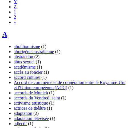
Y
Z
1
2
«
A
abolitionnisme
(1)
aborigène australienne
(1)
abstraction
(2)
abus sexuel
(1)
académisme
(1)
accès au foncier
(1)
accord culturel
(1)
Accord de commerce et de coopération entre le Royaume-Uni
et l'Union européenne (ACC)
(1)
accords de Munich
(1)
accords du Vendredi saint
(1)
activisme artistique
(1)
actrices de théâtre
(1)
adaptation
(2)
adaptation télévisée
(1)
adjectif
(1)