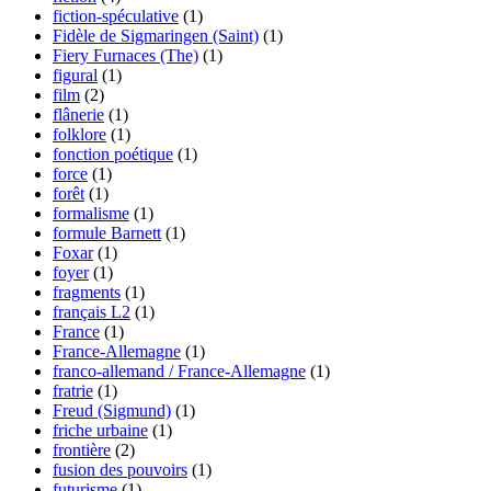
fiction-spéculative
(1)
Fidèle de Sigmaringen (Saint)
(1)
Fiery Furnaces (The)
(1)
figural
(1)
film
(2)
flânerie
(1)
folklore
(1)
fonction poétique
(1)
force
(1)
forêt
(1)
formalisme
(1)
formule Barnett
(1)
Foxar
(1)
foyer
(1)
fragments
(1)
français L2
(1)
France
(1)
France-Allemagne
(1)
franco-allemand / France-Allemagne
(1)
fratrie
(1)
Freud (Sigmund)
(1)
friche urbaine
(1)
frontière
(2)
fusion des pouvoirs
(1)
futurisme
(1)