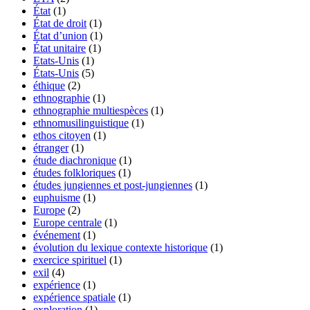
État
(1)
État de droit
(1)
État d’union
(1)
État unitaire
(1)
Etats-Unis
(1)
États-Unis
(5)
éthique
(2)
ethnographie
(1)
ethnographie multiespèces
(1)
ethnomusilinguistique
(1)
ethos citoyen
(1)
étranger
(1)
étude diachronique
(1)
études folkloriques
(1)
études jungiennes et post-jungiennes
(1)
euphuisme
(1)
Europe
(2)
Europe centrale
(1)
événement
(1)
évolution du lexique contexte historique
(1)
exercice spirituel
(1)
exil
(4)
expérience
(1)
expérience spatiale
(1)
exploration
(1)