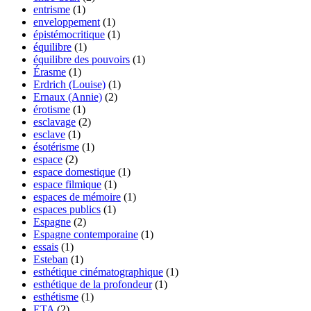
entrisme
(1)
enveloppement
(1)
épistémocritique
(1)
équilibre
(1)
équilibre des pouvoirs
(1)
Érasme
(1)
Erdrich (Louise)
(1)
Ernaux (Annie)
(2)
érotisme
(1)
esclavage
(2)
esclave
(1)
ésotérisme
(1)
espace
(2)
espace domestique
(1)
espace filmique
(1)
espaces de mémoire
(1)
espaces publics
(1)
Espagne
(2)
Espagne contemporaine
(1)
essais
(1)
Esteban
(1)
esthétique cinématographique
(1)
esthétique de la profondeur
(1)
esthétisme
(1)
ETA
(2)