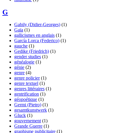
G
Gabily (Didier-Georges)
(1)
Gaïa
(1)
gallicismes en anglais
(1)
García Lorca (Federico)
(1)
gauche
(1)
Gedike (Friedrich)
(1)
gender studies
(1)
généalogie
(1)
génie
(2)
genre
(4)
genre policier
(1)
genre textuel
(1)
genres littéraires
(1)
gentrification
(1)
géopoétique
(1)
Germi (Pietro)
(1)
gesamtkunstwerk
(1)
Gluck
(1)
gouvernement
(1)
Grande Guerre
(1)
graphisme publicitaire
(1)