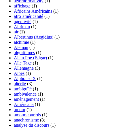
aetornormativity
(1)
affichage
(1)
Africains Américains
(1)
afro-américanité
(1)
agentivité
(1)
Ahriman
(1)
air
(1)
Albertinus (Aegidius)
(1)
alchimie
(1)
Aleman
(1)
algorithmes
(1)
Allan Poe (Edgar)
(1)
Alle Tage
(1)
Allemagne
(3)
Alpes
(1)
Alphonse X
(1)
altérité
(3)
ambiguïté
(1)
ambivalence
(1)
aménagement
(1)
Américana
(1)
amour
(1)
amour courtois
(1)
anachronisme
(8)
analyse du discours
(1)