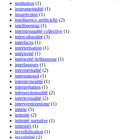
institution
(1)
instrumentalité
(1)
insurrection
(1)
intelligence artificielle
(2)
intelligentsia
(1)
intentionnalité collective
(1)
interculturalité
(3)
interfaces
(1)
intériorisation
(1)
intériorité
(1)
intériorité belliqueuse
(1)
interlangues
(1)
intermédialité
(2)
international
(1)
interpicturalité
(1)
interprétation
(1)
intersectionnalité
(2)
intertextualité
(2)
interventionnisme
(1)
intime
(5)
intimité
(2)
intimité narrative
(1)
intimités
(1)
invisibilisation
(1)
invisibilité
(2)