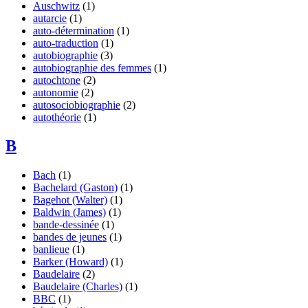
Auschwitz
(1)
autarcie
(1)
auto-détermination
(1)
auto-traduction
(1)
autobiographie
(3)
autobiographie des femmes
(1)
autochtone
(2)
autonomie
(2)
autosociobiographie
(2)
autothéorie
(1)
B
Bach
(1)
Bachelard (Gaston)
(1)
Bagehot (Walter)
(1)
Baldwin (James)
(1)
bande-dessinée
(1)
bandes de jeunes
(1)
banlieue
(1)
Barker (Howard)
(1)
Baudelaire
(2)
Baudelaire (Charles)
(1)
BBC
(1)