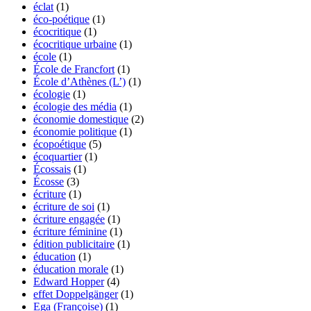
éclat
(1)
éco-poétique
(1)
écocritique
(1)
écocritique urbaine
(1)
école
(1)
École de Francfort
(1)
École d’Athènes (L’)
(1)
écologie
(1)
écologie des média
(1)
économie domestique
(2)
économie politique
(1)
écopoétique
(5)
écoquartier
(1)
Écossais
(1)
Écosse
(3)
écriture
(1)
écriture de soi
(1)
écriture engagée
(1)
écriture féminine
(1)
édition publicitaire
(1)
éducation
(1)
éducation morale
(1)
Edward Hopper
(4)
effet Doppelgänger
(1)
Ega (Françoise)
(1)