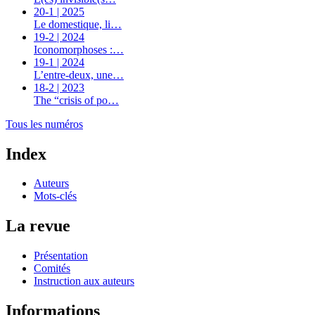
20-1 | 2025
Le domestique, li…
19-2 | 2024
Iconomorphoses :…
19-1 | 2024
L’entre-deux, une…
18-2 | 2023
The “crisis of po…
Tous les numéros
Index
Auteurs
Mots-clés
La revue
Présentation
Comités
Instruction aux auteurs
Informations