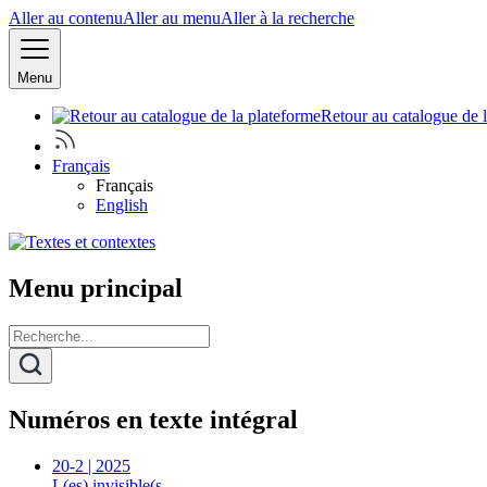
Aller au contenu
Aller au menu
Aller à la recherche
Menu
Retour au catalogue de 
Français
Français
English
Menu principal
Numéros en texte intégral
20-2 | 2025
L(es) invisible(s…