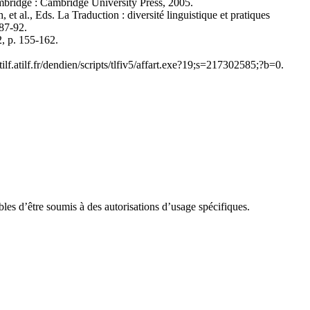
mbridge : Cambridge University Press, 2005.
 et al., Eds. La Traduction : diversité linguistique et pratiques
 87-92.
2, p. 155-162.
lf.atilf.fr/dendien/scripts/tlfiv5/affart.exe?19;s=217302585;?b=0.
ibles d’être soumis à des autorisations d’usage spécifiques.