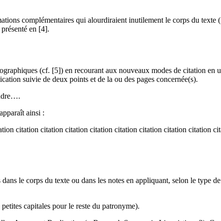
tions complémentaires qui alourdiraient inutilement le corps du texte (no
 présenté en [4].
graphiques (cf. [5]) en recourant aux nouveaux modes de citation en usag
ication suivie de deux points et de la ou des pages concernée(s).
ondre….
apparaît ainsi :
tation citation citation citation citation citation citation citation citation 
 dans le corps du texte ou dans les notes en appliquant, selon le type 
 petites capitales pour le reste du patronyme).