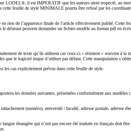
 ligne LODEL®, il est IMPERATIF que les auteurs aient respecté, au moment
 pas cette feuille de style MINIMALE pourra être refusé par les coordin
 rien de l’apparence finale de l’article effectivement publié. Cette feui
 le désirant peuvent demander un fichier-modèle au format pdf en écri
itement de texte qu’ils utilisent car ceux-ci « résistent » souvent à la
que le logiciel risque d’utiliser par défaut. Cette manipulation s’obtie
ns les cas explicitement prévus dans cette feuille de style.
mportera les données suivantes, présentées conformément aux modèles c
attachement (numéro), université / faculté, adresse postale, adresse éle
langue étrangère qui n’ont pas encore été traduits en français doit être a
ue.