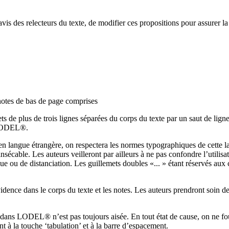
r avis des relecteurs du texte, de modifier ces propositions pour assurer l
 notes de bas de page comprises
ts de plus de trois lignes séparées du corps du texte par un saut de ligne 
e LODEL®.
s en langue étrangère, on respectera les normes typographiques de cette l
écable. Les auteurs veilleront par ailleurs à ne pas confondre l’utilisati
e ou de distanciation. Les guillemets doubles «... » étant réservés aux 
ence dans le corps du texte et les notes. Les auteurs prendront soin de pré
 page dans LODEL® n’est pas toujours aisée. En tout état de cause,
che ‘tabulation’ et à la barre d’espacement.