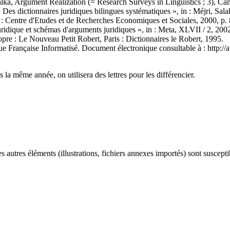
a, Argument Realization (= Research Surveys in Linguistics ; 3), Ca
Des dictionnaires juridiques bilingues systématiques », in : Méjri, Salah,
s : Centre d'Etudes et de Recherches Economiques et Sociales, 2000, p.
juridique et schémas d'arguments juridiques », in : Meta, XLVII / 2, 200
re : Le Nouveau Petit Robert, Paris : Dictionnaires le Robert, 1995.
 Française Informatisé. Document électronique consultable à : http://ati
 la même année, on utilisera des lettres pour les différencier.
es autres éléments (illustrations, fichiers annexes importés) sont suscept