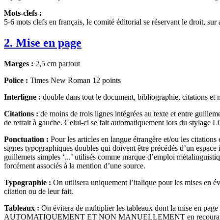
Mots-clefs :
5-6 mots clefs en français, le comité éditorial se réservant le droit, su
2. Mise en page
Marges :
2,5 cm partout
Police :
Times New Roman 12 points
Interligne :
double dans tout le document, bibliographie, citations et
Citations :
de moins de trois lignes intégrées au texte et entre guilleme
de retrait à gauche. Celui-ci se fait automatiquement lors du stylag
Ponctuation :
Pour les articles en langue étrangère et/ou les citation
signes typographiques doubles qui doivent être précédés d’un espace ins
guillemets simples ‘...’ utilisés comme marque d’emploi métalinguistiqu
forcément associés à la mention d’une source.
Typographie :
On utilisera uniquement l’italique pour les mises en évid
citation ou de leur fait.
Tableaux :
On évitera de multiplier les tableaux dont la mise en
AUTOMATIQUEMENT ET NON MANUELLEMENT en recourant à la tou