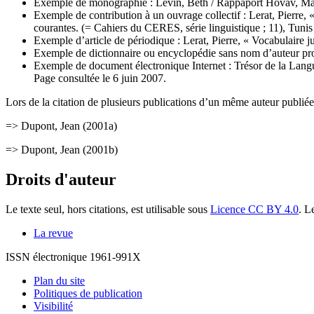
Exemple de monographie : Levin, Beth / Rappaport Hovav, Malk
Exemple de contribution à un ouvrage collectif : Lerat, Pierre, « 
courantes. (= Cahiers du CERES, série linguistique ; 11), Tuni
Exemple d’article de périodique : Lerat, Pierre, « Vocabulaire 
Exemple de dictionnaire ou encyclopédie sans nom d’auteur prop
Exemple de document électronique Internet : Trésor de la Langue
Page consultée le 6 juin 2007.
Lors de la citation de plusieurs publications d’un même auteur publiées
=> Dupont, Jean (2001a)
=> Dupont, Jean (2001b)
Droits d'auteur
Le texte seul, hors citations, est utilisable sous
Licence CC BY 4.0
. L
La revue
ISSN électronique 1961-991X
Plan du site
Politiques de publication
Visibilité