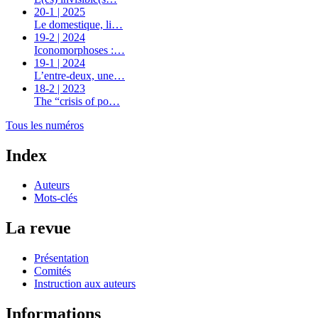
20-1 | 2025
Le domestique, li…
19-2 | 2024
Iconomorphoses :…
19-1 | 2024
L’entre-deux, une…
18-2 | 2023
The “crisis of po…
Tous les numéros
Index
Auteurs
Mots-clés
La revue
Présentation
Comités
Instruction aux auteurs
Informations