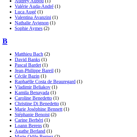
Audrey
Aubou
(1)
Valérie
Auda-André
(1)
Luca
Augé
(1)
Valentina
Avanzini
(1)
Nathalie
Avignon
(1)
Sophie
Aymes
(2)
B
Matthieu
Bach
(2)
David
Banks
(1)
Pascal
Bardet
(1)
Jean-Philippe
Bareil
(1)
Cécile
Bazin
(1)
Raphaëlle Costa de
Beauregard
(1)
Vladimir
Beliakov
(1)
Kamila
Benayada
(1)
Caroline
Benedetto
(1)
Christine Di
Benedetto
(1)
Marie Joséphine
Bennett
(1)
Stéphanie
Benoist
(2)
Carine
Berbéri
(1)
Loann
Berens
(3)
Agathe
Berland
(1)
Marie-Odile
Bernez
(2)