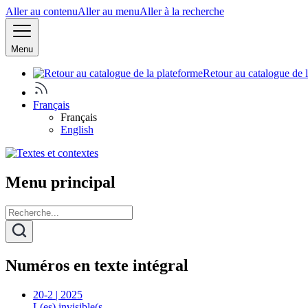
Aller au contenu
Aller au menu
Aller à la recherche
Menu
Retour au catalogue de 
Français
Français
English
Menu principal
Numéros en texte intégral
20-2 | 2025
L(es) invisible(s…