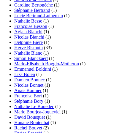
Caroline
Bertonèche
(1)
Stéphanie
Bertrand
(1)
Lucie
Bertrand-Luthereau
(1)
Nathalie
Besse
(1)
Françoise
Besson
(1)
Aglaia
Bianchi
(1)
Nicolas
Bianchi
(1)
Delphine
Bière
(1)
Hervé
Bismuth
(33)
Nathalie
Blanc
(1)
Simon
Blanckaert
(1)
Marie-Elisabeth
Boggio-Motheron
(1)
Emmanuel
Boldrini
(1)
Liza
Bolen
(1)
Damien
Bonnec
(1)
Nicolas
Bonnet
(1)
Anaïs
Bonnier
(1)
Françoise
Bort
(1)
Stéphanie
Bory
(1)
Nathalie Le
Bouëdec
(1)
Marie
Bourjea-Joqueviel
(1)
David
Bousquet
(1)
Hanane
Boutenbat
(1)
Rachel
Bouvet
(2)