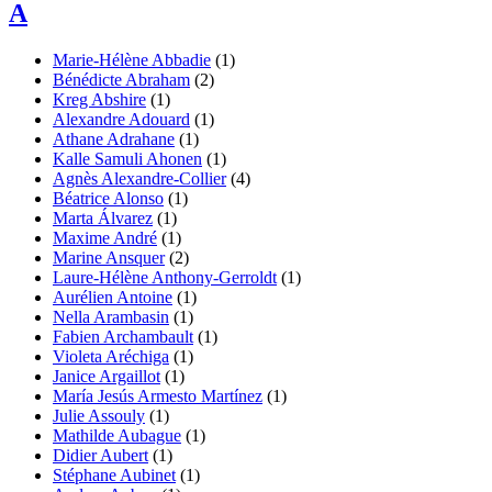
A
Marie-Hélène
Abbadie
(1)
Bénédicte
Abraham
(2)
Kreg
Abshire
(1)
Alexandre
Adouard
(1)
Athane
Adrahane
(1)
Kalle Samuli
Ahonen
(1)
Agnès
Alexandre-Collier
(4)
Béatrice
Alonso
(1)
Marta
Álvarez
(1)
Maxime
André
(1)
Marine
Ansquer
(2)
Laure-Hélène
Anthony-Gerroldt
(1)
Aurélien
Antoine
(1)
Nella
Arambasin
(1)
Fabien
Archambault
(1)
Violeta
Aréchiga
(1)
Janice
Argaillot
(1)
María Jesús
Armesto Martínez
(1)
Julie
Assouly
(1)
Mathilde
Aubague
(1)
Didier
Aubert
(1)
Stéphane
Aubinet
(1)