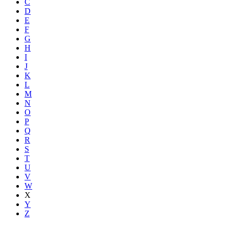
C
D
E
F
G
H
I
J
K
L
M
N
O
P
Q
R
S
T
U
V
W
X
Y
Z