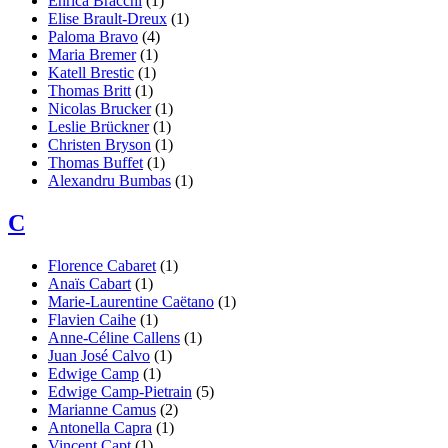
Enrica
Bracchi
(1)
Elise
Brault-Dreux
(1)
Paloma
Bravo
(4)
Maria
Bremer
(1)
Katell
Brestic
(1)
Thomas
Britt
(1)
Nicolas
Brucker
(1)
Leslie
Brückner
(1)
Christen
Bryson
(1)
Thomas
Buffet
(1)
Alexandru
Bumbas
(1)
C
Florence
Cabaret
(1)
Anaïs
Cabart
(1)
Marie-Laurentine
Caëtano
(1)
Flavien
Caihe
(1)
Anne-Céline
Callens
(1)
Juan José
Calvo
(1)
Edwige
Camp
(1)
Edwige
Camp-Pietrain
(5)
Marianne
Camus
(2)
Antonella
Capra
(1)
Vincent
Capt
(1)