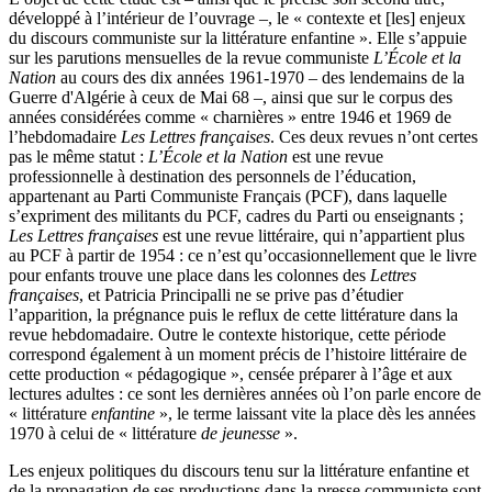
développé à l’intérieur de l’ouvrage –, le « contexte et [les] enjeux
du discours communiste sur la littérature enfantine ». Elle s’appuie
sur les parutions mensuelles de la revue communiste
L’École et la
Nation
au cours des dix années
1961-1970 – des lendemains de la
Guerre d'Algérie à ceux de Mai 68 –, ainsi que sur le corpus des
années considérées comme « charnières » entre 1946 et 1969 de
l’hebdomadaire
Les Lettres françaises
. Ces deux revues n’ont certes
pas le même statut :
L’École et la Nation
est une revue
professionnelle à destination des personnels de l’éducation,
appartenant au Parti Communiste Français (PCF), dans laquelle
s’expriment des militants du PCF, cadres du Parti ou enseignants ;
Les Lettres françaises
est une revue littéraire, qui n’appartient plus
au PCF à partir de 1954 : ce n’est qu’occasionnellement que le livre
pour enfants trouve une place dans les colonnes des
Lettres
françaises
, et Patricia Principalli ne se prive pas d’étudier
l’apparition, la prégnance puis le reflux de cette littérature dans la
revue hebdomadaire. Outre le contexte historique, cette période
correspond également à un moment précis de l’histoire littéraire de
cette production « pédagogique », censée préparer à l’âge et aux
lectures adultes : ce sont les dernières années où l’on parle encore de
« littérature
enfantine
», le terme laissant vite la place dès les années
1970 à celui de « littérature
de jeunesse
».
Les enjeux politiques du discours tenu sur la littérature enfantine et
de la propagation de ses productions dans la presse communiste sont