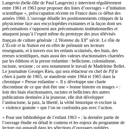
Langevin (belle-fille de Paul Langevin) y intervient régulièrement
entre 1961 et 1963 pour proposer des listes d’ouvrages « d’initiation
scientifique », préoccupation récente en France dans ce début des
années 1960. L’ouvrage détaille les positionnements critiques de la
physicienne face aux encyclopédies existantes et la façon dont ses
préconisations s’opposent aux préconisations institutionnelles et
attaquent jusqu’à l’esprit même du prototype des jeux télévisés
e
français de culture générale :
L’Homme du XX
siècle
. Le rôle de
L’École et la Nation
est en effet de prémunir ses lecteurs
enseignants, et à travers eux les enfants scolarisés, des biais, des
erreurs scientifiques, mais aussi des valeurs réactionnaires charriées
par les éditions et la presse enfantine : bellicisme, colonialisme,
racisme, sexisme ; ce sera notamment le travail de Madeleine Bellet.
Le journaliste Georges Rieu, qui sera rédacteur en chef de
Pif le
chien
à partir de 1965, se manifeste entre 1964 et 1965 dans la
chronique « Presse enfantine ». Il y développe une charte
discontinue de ce que doit être une « bonne histoire en images » :
loin des biais réactionnaires, racistes et bellicistes des autres
publications destinées à la jeunesse, elle doit développer
l’antiracisme, la paix, la liberté, la vérité historique et exclure la
« violence gratuite » que l’on ne confondra pas avec l’action.
« Pour une bibliothèque de l’enfant 1963 » : la dernière partie de
l’ouvrage étudie en détail le contenu et les enjeux du programme de
lecture qui apparaît dans les sélections d’ouvrages publiées