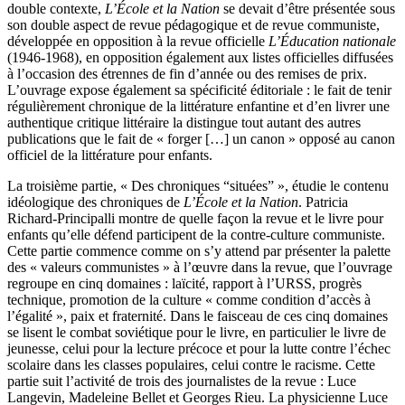
double contexte,
L’École et la Nation
se devait d’être présentée sous
son double aspect de revue pédagogique et de revue communiste,
développée en opposition à la revue officielle
L’Éducation nationale
(1946-1968), en opposition également aux listes officielles diffusées
à l’occasion des étrennes de fin d’année ou des remises de prix.
L’ouvrage expose également sa spécificité éditoriale : le fait de tenir
régulièrement chronique de la littérature enfantine et d’en livrer une
authentique critique littéraire la distingue tout autant des autres
publications que le fait de « forger […] un canon » opposé au canon
officiel de la littérature pour enfants.
La troisième partie, « Des chroniques “situées” », étudie le contenu
idéologique des chroniques de
L’École et la Nation
. Patricia
Richard-Principalli montre de quelle façon la revue et le livre pour
enfants qu’elle défend participent de la contre-culture communiste.
Cette partie commence comme on s’y attend par présenter la palette
des « valeurs communistes » à l’œuvre dans la revue, que l’ouvrage
regroupe en cinq domaines : laïcité, rapport à l’URSS, progrès
technique, promotion de la culture « comme condition d’accès à
l’égalité », paix et fraternité. Dans le faisceau de ces cinq domaines
se lisent le combat soviétique pour le livre, en particulier le livre de
jeunesse, celui pour la lecture précoce et pour la lutte contre l’échec
scolaire dans les classes populaires, celui contre le racisme. Cette
partie suit l’activité de trois des journalistes de la revue : Luce
Langevin, Madeleine Bellet et Georges Rieu. La physicienne Luce