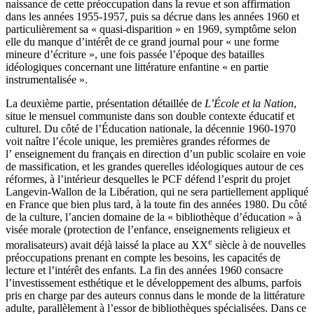
naissance de cette préoccupation dans la revue et son affirmation
dans les années 1955-1957, puis sa décrue dans les années 1960 et
particulièrement sa « quasi-disparition » en 1969, symptôme selon
elle du manque d’intérêt de ce grand journal pour « une forme
mineure d’écriture », une fois passée l’époque des batailles
idéologiques concernant une littérature enfantine « en partie
instrumentalisée ».
La deuxième partie, présentation détaillée de
L’École et la Nation
,
situe le mensuel communiste dans son double contexte éducatif et
culturel. Du côté de l’Éducation nationale, la décennie 1960-1970
voit naître l’école unique, les premières grandes réformes de
l’ enseignement du français en direction d’un public scolaire en voie
de massification, et les grandes querelles idéologiques autour de ces
réformes, à l’intérieur desquelles le PCF défend l’esprit du projet
Langevin-Wallon de la Libération, qui ne sera partiellement appliqué
en France que bien plus tard, à la toute fin des années 1980. Du côté
de la culture, l’ancien domaine de la « bibliothèque d’éducation » à
visée morale (protection de l’enfance, enseignements religieux et
e
moralisateurs) avait déjà laissé la place au XX
siècle à de nouvelles
préoccupations prenant en compte les besoins, les capacités de
lecture et l’intérêt des enfants. La fin des années 1960 consacre
l’investissement esthétique et le développement des albums, parfois
pris en charge par des auteurs connus dans le monde de la littérature
adulte, parallèlement à l’essor de bibliothèques spécialisées. Dans ce