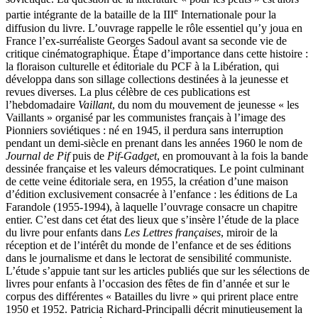
e
partie intégrante de la bataille de la III
Internationale pour la
diffusion du livre. L’ouvrage rappelle le rôle essentiel qu’y joua en
France l’ex-surréaliste Georges Sadoul avant sa seconde vie de
critique cinématographique. Étape d’importance dans cette histoire :
la floraison culturelle et éditoriale du PCF à la Libération, qui
développa dans son sillage collections destinées à la jeunesse et
revues diverses. La plus célèbre de ces publications est
l’hebdomadaire
Vaillant
, du nom du mouvement de jeunesse « les
Vaillants » organisé par les communistes français à l’image des
Pionniers soviétiques : né en 1945, il perdura sans interruption
pendant un demi-siècle en prenant dans les années 1960 le nom de
Journal de Pif
puis de
Pif-Gadget
, en promouvant à la fois la bande
dessinée française et les valeurs démocratiques. Le point culminant
de cette veine éditoriale sera, en 1955, la création d’une maison
d’édition exclusivement consacrée à l’enfance : les éditions de La
Farandole (1955-1994), à laquelle l’ouvrage consacre un chapitre
entier. C’est dans cet état des lieux que s’insère l’étude de la place
du livre pour enfants dans
Les Lettres françaises
, miroir de la
réception et de l’intérêt du monde de l’enfance et de ses éditions
dans le journalisme et dans le lectorat de sensibilité communiste.
L’étude s’appuie tant sur les articles publiés que sur les sélections de
livres pour enfants à l’occasion des fêtes de fin d’année et sur le
corpus des différentes « Batailles du livre » qui prirent place entre
1950 et 1952. Patricia Richard-Principalli décrit minutieusement la