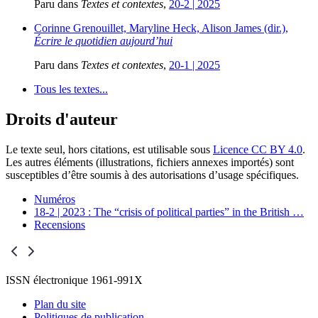
Paru dans
Textes et contextes
,
20-2 | 2025
Corinne Grenouillet, Maryline Heck, Alison James (dir.),
Écrire le quotidien aujourd’hui
Paru dans
Textes et contextes
,
20-1 | 2025
Tous les textes...
Droits d'auteur
Le texte seul, hors citations, est utilisable sous
Licence CC BY 4.0
.
Les autres éléments (illustrations, fichiers annexes importés) sont
susceptibles d’être soumis à des autorisations d’usage spécifiques.
Numéros
18-2 | 2023 : The “crisis of political parties” in the British
…
Recensions
ISSN électronique 1961-991X
Plan du site
Politiques de publication