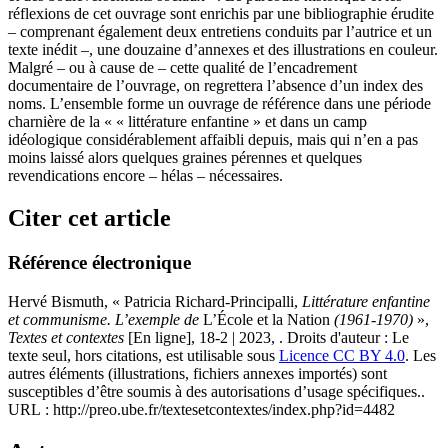
réflexions de cet ouvrage sont enrichis par une bibliographie érudite
– comprenant également deux entretiens conduits par l’autrice et un
texte inédit –, une douzaine d’annexes et des illustrations en couleur.
Malgré – ou à cause de – cette qualité de l’encadrement
documentaire de l’ouvrage, on regrettera l’absence d’un index des
noms. L’ensemble forme un ouvrage de référence dans une période
charnière de la « « littérature enfantine » et dans un camp
idéologique considérablement affaibli depuis, mais qui n’en a pas
moins laissé alors quelques graines pérennes et quelques
revendications encore – hélas – nécessaires.
Citer cet article
Référence électronique
Hervé
Bismuth
, « Patricia Richard-Principalli,
Littérature enfantine
et communisme. L’exemple de
L’École et la Nation
(1961-1970)
»,
Textes et contextes
[En ligne], 18-2 | 2023, . Droits d'auteur : Le
texte seul, hors citations, est utilisable sous
Licence CC BY 4.0
. Les
autres éléments (illustrations, fichiers annexes importés) sont
susceptibles d’être soumis à des autorisations d’usage spécifiques..
URL : http://preo.ube.fr/textesetcontextes/index.php?id=4482