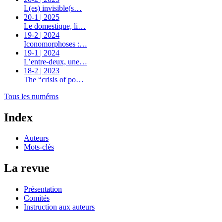
L(es) invisible(s…
20-1 | 2025
Le domestique, li…
19-2 | 2024
Iconomorphoses :…
19-1 | 2024
L’entre-deux, une…
18-2 | 2023
The “crisis of po…
Tous les numéros
Index
Auteurs
Mots-clés
La revue
Présentation
Comités
Instruction aux auteurs