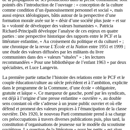
pointés dès l’introduction de l’ouvrage : « conception de la culture
comme condition d’un épanouissement personnel et social », mais
aussi enjeux idéologiques, bâtis autour de la perspective d’une
formation morale axée sur le « désir d’une société plus juste » et sur
la « volonté de développer des valeurs humanistes ». Patricia
Richard-Principalli développe l’analyse de ces enjeux en quatre
parties : une perspective historique des rapports entre le PCF et la
littérature enfantine, « Au croisement du politique et du culturel » ;
une chronique de la revue
L’École et la Nation
entre 1951 et 1999 ;
une étude des valeurs diffusées par les militants du livre
communistes dans des « valeurs “situées” » ; les lectures
recommandées « Pour une bibliothèque de l’enfant 1963 » par deux
spécialistes, et Luce Langevin.
La première partie rattache l’histoire des relations entre le PCF et le
couple éducation/culture au siècle précédent et à l’ambition, explicite
dans le programme de la Commune, d’une école « obligatoire,
gratuite et laïque ». Ce marqueur de gauche, porté par les syndicats,
est déjà à l’origine d’une presse enfantine « ouvrière », au double
sens constant où elle s’adresse à un jeune public ouvrier et où elle
défend et promeut des valeurs propices à l’émancipation de la classe
ouvrière. Dès 1920, le nouveau Parti communiste prend à sa charge
ces préoccupations à travers diverses publications puis, plus tard, la
constitution d’organisations de jeunesse sur le modèle du scoutisme
soviétique. La question de la littérature « pour les petits » est alors