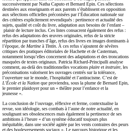
successivement par Natha Caputo et Bernard Epin. Ces sélections
destinées aux enseignants et aux parents s’établissent en opposition
aux sélections officielles préconisées par l’Éducation nationale sur
des critères explicitement revendiqués : pertinence et actualité des
sujets, qualité et coût du livre, adaptation aux besoins de l’enfant –
plaisir de lecture inclus. Ces listes consacrent également des refus :
refus des adaptations des œuvres originales, refus de la stricte
répartition par tranches d’âge, refus des livres en images dominants à
l’époque, de
Martine
à
Tintin
. À ces refus s’ajoutent de sévères
critiques des pratiques éditoriales de Hachette et de Casterman,
notamment lorsqu’elles concernent des adaptations et des troncations
masquées de textes originaux. Patricia Richard-Principalli analyse
comment, au-delà des traditionnelles vocations
plaire
et
instruire
, les
préconisations valorisent les ouvrages centrés sur la tolérance,
l’ouverture sur le monde, l’hospitalité et l’antiracisme. C’est de
L’École et la Nation
que proviendra, sous la plume de Bernard Epin,
le premier plaidoyer pour un « théâtre pour l’enfance et la
jeunesse ».
La conclusion de l’ouvrage, réflexive et ferme, contextualise la
revue, son idéologie, ses combats à l’aune de notre actualité, en
soulignant ses obsolescences mais également la pertinence de ses
ambitions à l’heure « d’un système éducatif toujours plus
inéquitable, dans une société agitée par les vents contraires des peurs
et des bouleversements sociaux ». Le parcours historique et les