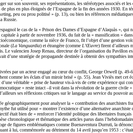
ger sur son souvenir, ses représentations, les stéréotypes associés et les 
es de plus en plus éloignés de l’Espagne de la fin des années 1930. En 
keting, peu ou prou politisé » (p. 13), ou bien les références médiatiq
la Russie.
 espagnol le cas de la « Prison des Dames d’Espagne d’Alaquàs », qui na
capitale à partir de novembre 1936, du fait de la « massification » dans
ioéconomique, comme la nièce de Franco, fit l’objet d’une gestion volon
onale (
La Vanguardia
) et étrangère (comme
L’Œuvre
) firent d’ailleurs
ris. Le valencien Josep Renau, directeur de l’organisation du Pavillon e
evait d’une stratégie de propagande destinée à obtenir des sympathies in
le livrées par un acteur engagé au cœur du conflit, George Orwell (p. 49-
achent comme les éclats d’un miroir brisé » (p. 55). Jean Viviès met cet é
et d’une véritable « prise de hauteur vis-à-vis de cette expérience qui co
cratique » reste intact –il voit dans la révolution de la guerre civile 
d’ailleurs ses réflexions critiques sur le langage au service du pouvoi
e géographiquement pour analyser la « contribution des anarchistes fra
mythe fut utilisé pour « montrer l’existence d’une alternative anarchiste 
ctif était bien de « renforcer l’identité politique des libertaires frança
nthèse chronologique et thématique des articles parus dans l’hebdomadair
éloge de figures emblématiques comme Buenaventura Durruti, la dénonciat
, quant à lui, commémorée au détriment du 14 avril jusqu’en 1953 : c’éta