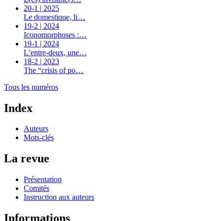
20-1 | 2025
Le domestique, li…
19-2 | 2024
Iconomorphoses :…
19-1 | 2024
L’entre-deux, une…
18-2 | 2023
The “crisis of po…
Tous les numéros
Index
Auteurs
Mots-clés
La revue
Présentation
Comités
Instruction aux auteurs
Informations