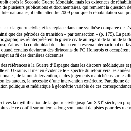
plit après la Seconde Guerre Mondiale, mais les exigences de réhabilitat
on de plusieurs publications et documentaires, qui remirent la question de
ternationales, il fallut attendre 2009 pour que la réhabilitation soit pr
s sur la guerre civile, et les replace dans une synthèse comparée des év
 ainsi que des périodes de transition « par transaction » (p. 175). La par
iographiques réinterprétèrent la guerre civile au regard de la fin de la 
usqu’alors « la continuidad de la lucha en la escena internacional en fa
quand certains devinrent des dirigeants du PC Hongrois et occupèrent de
sujet au fil des dernières décennies.
i des références à la Guerre d’Espagne dans les discours médiatiques et p
celle en Ukraine. Il met en évidence le « spectre du retour vers les anné
onales, de la non-intervention, et des jugements manichéens sur les diff
on les auteurs, la nécessité d’une intervention extérieure. Paradigme de 
ion politique et médiatique à géométrie variable de ces correspondances 
e
pectives la mythification de la guerre civile jusqu’au XXI
siècle, en pro
ires de ce conflit sur un temps long sont autant de pistes pour des rech