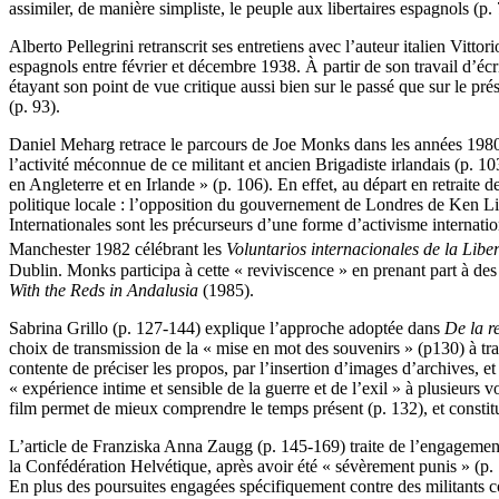
assimiler, de manière simpliste, le peuple aux libertaires espagnols (
Alberto Pellegrini retranscrit ses entretiens avec l’auteur italien Vitt
espagnols entre février et décembre 1938. À partir de son travail d’écr
étayant son point de vue critique aussi bien sur le passé que sur le pr
(p. 93).
Daniel Meharg retrace le parcours de Joe Monks dans les années 1980 à 
l’activité méconnue de ce militant et ancien Brigadiste irlandais (p.
en Angleterre et en Irlande » (p. 106). En effet, au départ en retraite 
politique locale : l’opposition du gouvernement de Londres de Ken Liv
Internationales sont les précurseurs d’une forme d’activisme internat
Manchester 1982 célébrant les
Voluntarios internacionales de la Libe
Dublin. Monks participa à cette « reviviscence » en prenant part à des r
With the Reds in Andalusia
(1985).
Sabrina Grillo (p. 127-144) explique l’approche adoptée dans
De la r
choix de transmission de la « mise en mot des souvenirs » (p130) à t
contente de préciser les propos, par l’insertion d’images d’archives, 
« expérience intime et sensible de la guerre et de l’exil » à plusieurs v
film permet de mieux comprendre le temps présent (p. 132), et consti
L’article de Franziska Anna Zaugg (p. 145-169) traite de l’engagement d
la Confédération Helvétique, après avoir été « sévèrement punis » (p. 1
En plus des poursuites engagées spécifiquement contre des militants c