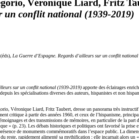
orio, Véronique Liard, Fritz Ta
r un conflit national (1939-2019)
 (éds),
La Guerre d’Espagne. Regards d’ailleurs sur un conflit nationa
leurs sur un conflit national (1939-2019)
apporte des éclairages enrich
puis les spécialisations diverses des auteurs, hispanistes et non hispaniste
io, Véronique Liard, Fritz Taubert, dresse un panorama très instructif su
nt critique à partir des années 1960, et ceux de l’hispanisme, principale
 témoignages et des transmissions de mémoires, en particulier de la part 
ique » (p. 23). Les débats historiques et politiques ont favorisé la pr
présence de monuments commémoratifs dans l’espace public. La dimension
 du reste, rapidement alimenté sa mythification : elle incarnait alors u