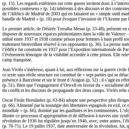
(p. 15). Les regards extérieurs sur cette guerre invitent donc à s’interro
possibles contresens » (p. 14) inhérents à des discours et des context
de l’
Atlético de Madrid
de 2003 qui en faisaient un « simple outil mar
bataille de Madrid » (p. 18) pour évoquer l’invasion de l’Ukraine par 
Le premier article, de Désirée Torralba Mesas (p. 33-48), présente en
disposer de nouveaux espaces pénitentiaires dans la ville de Valence – 
utilisé entre 1937 et 1938 comme prison pour femmes à haut profil soc
traitement bienveillant réservé à ces opposantes (p. 36). La presse nati
l’édifice fut construite en 1937 pour l’Exposition internationale de Pa
l’évènement témoigne de la visibilité accordée à cette prison. Elle rel
camp franquiste.
Jean Viviès s’intéresse, quant à lui, aux réflexions sur la guerre civi
ce texte sans réelle structure est constitué de « sept parties qui se dét
présence à Barcelone et sur le front d’Aragon (p. 52) ; il s’agit en eff
(p. 51). Bien que l’engagement d’Orwell en faveur du « socialisme démo
du conflit et les discours de propagande des deux camps. Viviès relie 
Oscar Freán Hernández (p. 63-84) adopte une perspective plus éloigné
(p. 66). Alimenté par la nostalgie des libertaires espagnols en exil, ce 
mondiale » (p. 66), dominé par les gaullistes et les communistes. L’obje
illustre ce processus d’appropriation et de diffusion à travers une sy
révolution de 1936 fut régulière jusqu’en 1946, avec, entre autres, l’
(p. 70-71). Le 19 juillet 1937, date anniversaire de la révolution, fut