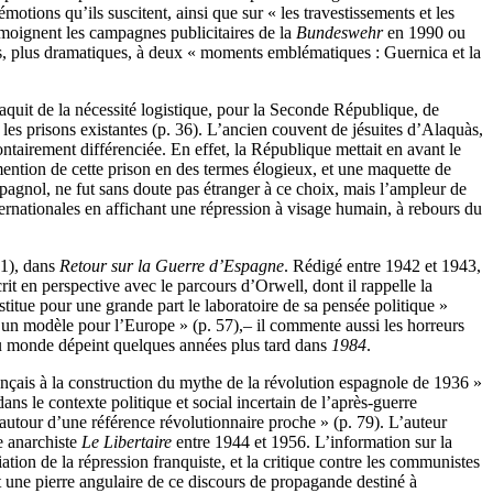
émotions qu’ils suscitent, ainsi que sur « les travestissements et les
témoignent les campagnes publicitaires de la
Bundeswehr
en 1990 ou
ues, plus dramatiques, à deux « moments emblématiques : Guernica et la
quit de la nécessité logistique, pour la Seconde République, de
 les prisons existantes (p. 36). L’ancien couvent de jésuites d’Alaquàs,
tairement différenciée. En effet, la République mettait en avant le
 mention de cette prison en des termes élogieux, et une maquette de
spagnol, ne fut sans doute pas étranger à ce choix, mais l’ampleur de
ternationales en affichant une répression à visage humain, à rebours du
61), dans
Retour sur la Guerre d’Espagne
. Rédigé entre 1942 et 1943,
crit en perspective avec le parcours d’Orwell, dont il rappelle la
nstitue pour une grande part le laboratoire de sa pensée politique »
« un modèle pour l’Europe » (p. 57),– il commente aussi les horreurs
r au monde dépeint quelques années plus tard dans
1984
.
nçais à la construction du mythe de la révolution espagnole de 1936 »
dans le contexte politique et social incertain de l’après-guerre
is autour d’une référence révolutionnaire proche » (p. 79). L’auteur
e anarchiste
Le Libertaire
entre 1944 et 1956. L’information sur la
ion de la répression franquiste, et la critique contre les communistes
it une pierre angulaire de ce discours de propagande destiné à