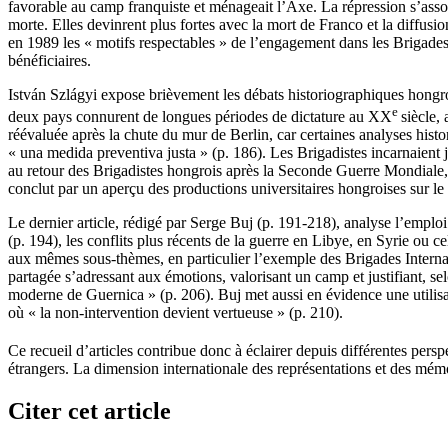
favorable au camp franquiste et ménageait l’Axe. La répression s’assou
morte. Elles devinrent plus fortes avec la mort de Franco et la diffusi
en 1989 les « motifs respectables » de l’engagement dans les Brigades In
bénéficiaires.
István Szlágyi expose brièvement les débats historiographiques hongroi
e
deux pays connurent de longues périodes de dictature au XX
siècle,
réévaluée après la chute du mur de Berlin, car certaines analyses histor
« una medida preventiva justa » (p. 186). Les Brigadistes incarnaient j
au retour des Brigadistes hongrois après la Seconde Guerre Mondiale, 
conclut par un aperçu des productions universitaires hongroises sur le 
Le dernier article, rédigé par Serge Buj (p. 191-218), analyse l’emplo
(p. 194), les conflits plus récents de la guerre en Libye, en Syrie ou 
aux mêmes sous-thèmes, en particulier l’exemple des Brigades Internati
partagée s’adressant aux émotions, valorisant un camp et justifiant, sel
moderne de Guernica » (p. 206). Buj met aussi en évidence une utilisat
où « la non-intervention devient vertueuse » (p. 210).
Ce recueil d’articles contribue donc à éclairer depuis différentes pers
étrangers. La dimension internationale des représentations et des mémo
Citer cet article