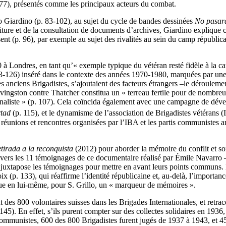
p. 77), présentés comme les principaux acteurs du combat.
orio Giardino (p. 83-102), au sujet du cycle de bandes dessinées
No pasar
iture et de la consultation de documents d’archives, Giardino explique c
ésent (p. 96), par exemple au sujet des rivalités au sein du camp républi
Londres, en tant qu’« exemple typique du vétéran resté fidèle à la caus
 103-126) inséré dans le contexte des années 1970-1980, marquées par un
des anciens Brigadistes, s’ajoutaient des facteurs étrangers –le déroulem
ingston contre Thatcher constitua un « terreau fertile pour de nombreus
ionaliste » (p. 107). Cela coïncida également avec une campagne de déve
rtad
(p. 115), et le dynamisme de l’association de Brigadistes vétérans 
éunions et rencontres organisées par l’IBA et les partis communistes angla
etirada a la reconquista
(2012)
pour aborder la mémoire du conflit et son
ravers les 11 témoignages de ce documentaire réalisé par Émile Navarro
et juxtapose les témoignages pour mettre en avant leurs points communs. 
oix (p. 133), qui réaffirme l’identité républicaine et, au-delà, l’importan
tue en lui-même, pour S. Grillo, un « marqueur de mémoires ».
es 800 volontaires suisses dans les Brigades Internationales, et retrace 
45). En effet, s’ils purent compter sur des collectes solidaires en 1936
ommunistes, 600 des 800 Brigadistes furent jugés de 1937 à 1943, et 45