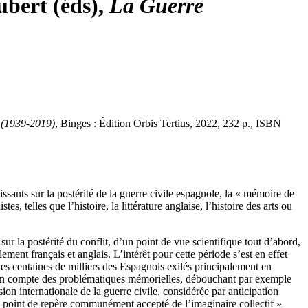
ubert (éds),
La Guerre
l (1939-2019)
, Binges : Édition Orbis Tertius, 2022, 232 p., ISBN
issants sur la postérité de la guerre civile espagnole, la « mémoire de
s, telles que l’histoire, la littérature anglaise, l’histoire des arts ou
r la postérité du conflit, d’un point de vue scientifique tout d’abord,
ment français et anglais. L’intérêt pour cette période s’est en effet
des centaines de milliers des Espagnols exilés principalement en
ise en compte des problématiques mémorielles, débouchant par exemple
 internationale de la guerre civile, considérée par anticipation
n « point de repère communément accepté de l’imaginaire collectif »