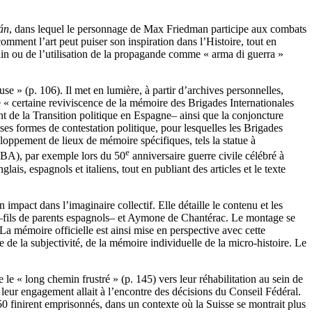
án
, dans lequel le personnage de Max Friedman participe aux combats
omment l’art peut puiser son inspiration dans l’Histoire, tout en
cain ou de l’utilisation de la propagande comme « arma di guerra »
e » (p. 106). Il met en lumière, à partir d’archives personnelles,
e « certaine reviviscence de la mémoire des Brigades Internationales
ent de la Transition politique en Espagne– ainsi que la conjoncture
es formes de contestation politique, pour lesquelles les Brigades
loppement de lieux de mémoire spécifiques, tels la statue à
e
(IBA), par exemple lors du 50
anniversaire guerre civile célébré à
is, espagnols et italiens, tout en publiant des articles et le texte
 impact dans l’imaginaire collectif. Elle détaille le contenu et les
 –fils de parents espagnols– et Aymone de Chantérac. Le montage se
La mémoire officielle est ainsi mise en perspective avec cette
ce de la subjectivité, de la mémoire individuelle de la micro-histoire. Le
le « long chemin frustré » (p. 145) vers leur réhabilitation au sein de
, leur engagement allait à l’encontre des décisions du Conseil Fédéral.
0 finirent emprisonnés, dans un contexte où la Suisse se montrait plus