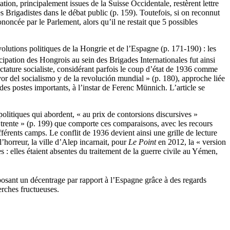
ion, principalement issues de la Suisse Occidentale, restèrent lettre
s Brigadistes dans le débat public (p. 159). Toutefois, si on reconnut
ononcée par le Parlement, alors qu’il ne restait que 5 possibles
olutions politiques de la Hongrie et de l’Espagne (p. 171-190) : les
ticipation des Hongrois au sein des Brigades Internationales fut ainsi
dictature socialiste, considérant parfois le coup d’état de 1936 comme
vor del socialismo y de la revolución mundial » (p. 180), approche liée
s postes importants, à l’instar de Ferenc Münnich. L’article se
olitiques qui abordent, « au prix de contorsions discursives »
es trente » (p. 199) que comporte ces comparaisons, avec les recours
érents camps. Le conflit de 1936 devient ainsi une grille de lecture
l’horreur, la ville d’Alep incarnait, pour
Le Point
en 2012, la « version
: elles étaient absentes du traitement de la guerre civile au Yémen,
posant un décentrage par rapport à l’Espagne grâce à des regards
erches fructueuses.