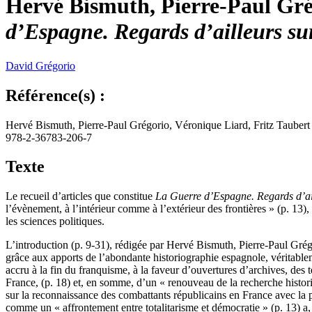
Hervé Bismuth, Pierre-Paul Grég
d’Espagne. Regards d’ailleurs su
David
Grégorio
Référence(s) :
Hervé Bismuth, Pierre-Paul Grégorio, Véronique Liard, Fritz Taubert
978-2-36783-206-7
Texte
Le recueil d’articles que constitue
La Guerre d’Espagne. Regards d’ail
l’évènement, à l’intérieur comme à l’extérieur des frontières » (p. 13), de
les sciences politiques.
L’introduction (p. 9-31), rédigée par Hervé Bismuth, Pierre-Paul Grégor
grâce aux apports de l’abondante historiographie espagnole, véritableme
accru à la fin du franquisme, à la faveur d’ouvertures d’archives, des
France, (p. 18) et, en somme, d’un « renouveau de la recherche histor
sur la reconnaissance des combattants républicains en France avec la 
comme un « affrontement entre totalitarisme et démocratie » (p. 13) a,