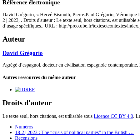
Référence électronique
David
Grégorio
, « Hervé Bismuth, Pierre-Paul Grégorio, Véronique Li
2 | 2023, . Droits d'auteur : Le texte seul, hors citations, est utilisable
d’usage spécifiques.. URL : http://preo.ube.fr/textesetcontextes/inde
Auteur
David
Grégorio
Agrégé d’espagnol, docteur en civilisation espagnole contemporaine, 
Autres ressources du même auteur
Droits d'auteur
Le texte seul, hors citations, est utilisable sous
Licence CC BY 4.0
. L
Numéros
18-2 | 2023 : The “crisis of political parties” in the British
…
Recensions