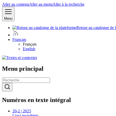
Aller au contenu
Aller au menu
Aller à la recherche
Menu
Retour au catalogue de 
Français
Français
English
Menu principal
Numéros en texte intégral
20-2 | 2025
L(es) invisible(s…