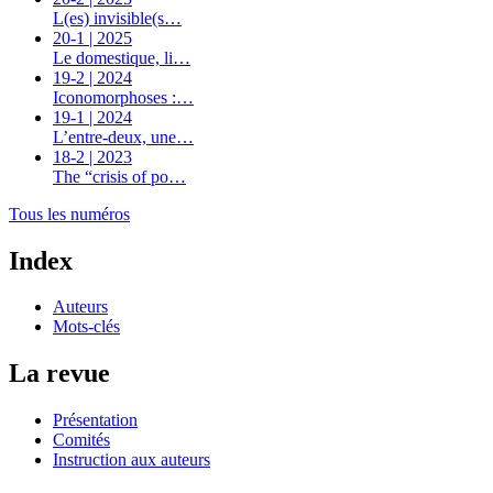
L(es) invisible(s…
20-1 | 2025
Le domestique, li…
19-2 | 2024
Iconomorphoses :…
19-1 | 2024
L’entre-deux, une…
18-2 | 2023
The “crisis of po…
Tous les numéros
Index
Auteurs
Mots-clés
La revue
Présentation
Comités
Instruction aux auteurs