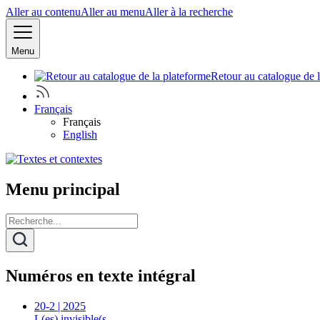
Aller au contenu
Aller au menu
Aller à la recherche
Menu
Retour au catalogue de 
Français
Français
English
Menu principal
Numéros en texte intégral
20-2 | 2025
L(es) invisible(s…