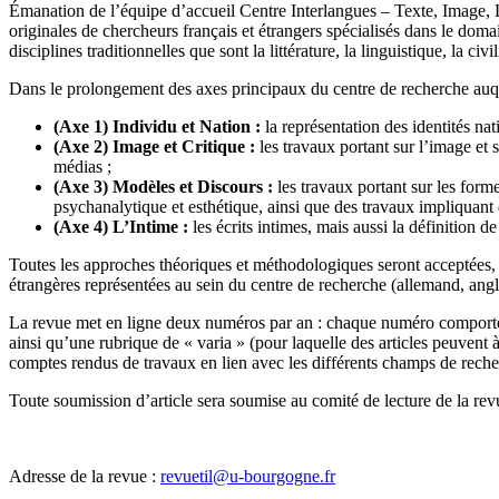
Émanation de l’équipe d’accueil Centre Interlangues – Texte, Image
originales de chercheurs français et étrangers spécialisés dans le do
disciplines traditionnelles que sont la littérature, la linguistique, la civi
Dans le prolongement des axes principaux du centre de recherche auqu
(Axe 1) Individu et Nation :
la représentation des identités nat
(Axe 2) Image et Critique :
les travaux portant sur l’image et se
médias ;
(Axe 3) Modèles et Discours :
les travaux portant sur les form
psychanalytique et esthétique, ainsi que des travaux impliquant 
(Axe 4) L’Intime :
les écrits intimes, mais aussi la définition de
Toutes les approches théoriques et méthodologiques seront acceptées, et
étrangères représentées au sein du centre de recherche (allemand, anglai
La revue met en ligne deux numéros par an : chaque numéro comporte un 
ainsi qu’une rubrique de « varia » (pour laquelle des articles peuvent 
comptes rendus de travaux en lien avec les différents champs de rech
Toute soumission d’article sera soumise au comité de lecture de la revu
Adresse de la revue :
revuetil@u-bourgogne.fr