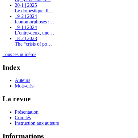
20-1 | 2025
Le domestique, li…
19-2 | 2024
Iconomorphoses :…
19-1 | 2024
L’entre-deux, une…
18-2 | 2023
The “crisis of po…
Tous les numéros
Index
Auteurs
Mots-clés
La revue
Présentation
Comités
Instruction aux auteurs
Informations