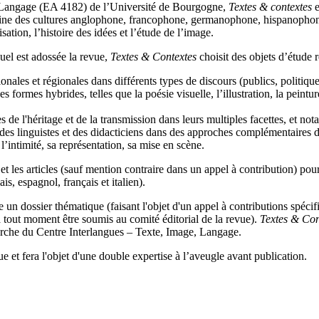
, Langage (EA 4182) de l’Université de Bourgogne,
Textes & contextes
maine des cultures anglophone, francophone, germanophone, hispanophone e
lisation, l’histoire des idées et l’étude de l’image.
el est adossée la revue,
Textes & Contextes
choisit des objets d’étude 
ionales et régionales dans différents types de discours (publics, politique
s formes hybrides, telles que la poésie visuelle, l’illustration, la peintu
es de l'héritage et de la transmission dans leurs multiples facettes, et 
des linguistes et des didacticiens dans des approches complémentaires de
 l’intimité, sa représentation, sa mise en scène.
 les articles (sauf mention contraire dans un appel à contribution) pourr
s, espagnol, français et italien).
dossier thématique (faisant l'objet d'un appel à contributions spécifiq
à tout moment être soumis au comité éditorial de la revue).
Textes & Con
erche du Centre Interlangues – Texte, Image, Langage.
e et fera l'objet d'une double expertise à l’aveugle avant publication.