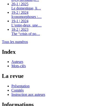
20-1 | 2025
Le domestique, li…
19-2 | 2024
Iconomorphoses :…
19-1 | 2024
L’entre-deux, une…
18-2 | 2023
The “crisis of po…
Tous les numéros
Index
Auteurs
Mots-clés
La revue
Présentation
Comités
Instruction aux auteurs
Informations