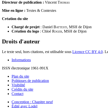
Directeur de publication :
Vincent
Thomas
Mise en ligne
:
Textes & Contextes
Cré
ation du site
Chargé de projet
: Daniel
Battesti
, MSH de Dijon
Création du logo
: Chloé
Roger
, MSH de Dijon
Droits d'auteur
Le texte seul, hors citations, est utilisable sous
Licence CC BY 4.0
. L
Informations
ISSN électronique 1961-991X
Plan du site
Politiques de publication
Visibilité
Crédits du site
Contact
Conception : Chapitre neuf
Édité avec Lodel