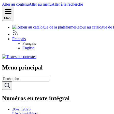
Aller au contenu
Aller au menu
Aller à la recherche
Menu
Retour au catalogue de 
Français
Français
English
Menu principal
Numéros en texte intégral
20-2 | 2025
L(es) invisible(s…