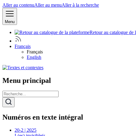
Aller au contenu
Aller au menu
Aller à la recherche
Menu
Retour au catalogue de 
Français
Français
English
Menu principal
Numéros en texte intégral
20-2 | 2025
L(es) invisible(s…