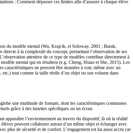
tatations : Comment dépasser ces limites afin d’assurer à chaque élève
truction du modèle mental (Wu, Krajcik, et Soloway, 2001 ; Barak,
e directe à la complexité du concept, permettant l’observation de ses
r. L’observation attentive de ce type de modèles contribue directement à
du modèle mental qui en résultera (e.g. Cheng, Hsiao et She, 2015). Les
ines caractéristiques ne peuvent être données à voir, même avec un
, etc.) tout comme la taille réelle d’un objet ou son volume dans
englobe une multitude de formats, dont les caractéristiques communes
rtuels grâce à des lunettes spécifiques ou un écran.
ant apparaître l’environnement au travers du dispositif, là où la réalité
 Les élèves peuvent collaborer autour d’un même objet et échanger avec
vec plus de sécurité et de confort. L’engagement est lui aussi accru car