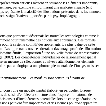
présentation car elles mettent en saillance les éléments importants,
ntaire, par exemple en fournissant une analogie visuelle (e.g.,
s représenté la majorité des illustrations présentes dans les manuels
ncées significatives apportées par la psychopédagogie.
trations que permettent désormais les nouvelles technologies comme la
ramment pour transmettre des notions aux apprenants. Ces formats
re pour le système cognitif des apprenants. La plus-value de cette
t. Les apprenants novices tireraient davantage profit des illustrations
e domaine étudié, l’exposition à une nouvelle forme de représentation
yuga, 2007). Les compétences individuelles de raisonnement spatial
 être en mesure de sélectionner au niveau attentionnel les éléments
 alors pas analogique à une photocopie mentale de l’image, mais serait
ur environnement. Ces modèles sont construits à partir de
r construire un modèle mental élaboré, en particulier lorsque
s de saisir d’emblée la structure dans l’espace d’un atome, de
sions et d’incohérences potentielles lors de cette génération est
ussions peuvent être importantes et des lacunes pourront apparaître.