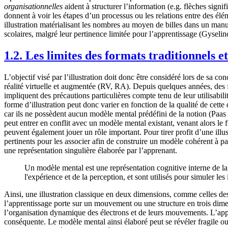
organisationnelles
aident à structurer l’information (e.g. flèches signif
donnent à voir les étapes d’un processus ou les relations entre des élé
illustration matérialisant les nombres au moyen de billes dans un manu
scolaires, malgré leur pertinence limitée pour l’apprentissage (Gysel
1.2. Les limites des formats traditionnels e
L’objectif visé par l’illustration doit donc être considéré lors de sa 
réalité virtuelle et augmentée (RV, RA). Depuis quelques années, des
impliquent des précautions particulières compte tenu de leur utilisabili
forme d’illustration peut donc varier en fonction de la qualité de cett
car ils ne possèdent aucun modèle mental prédéfini de la notion (Paas e
peut entrer en conflit avec un modèle mental existant, venant alors le 
peuvent également jouer un rôle important. Pour tirer profit d’une illust
pertinents pour les associer afin de construire un modèle cohérent à p
une représentation singulière élaborée par l’apprenant.
Un modèle mental est une représentation cognitive interne de la
l'expérience et de la perception, et sont utilisés pour simuler l
Ainsi, une illustration classique en deux dimensions, comme celles de
l’apprentissage porte sur un mouvement ou une structure en trois dime
l’organisation dynamique des électrons et de leurs mouvements. L’appr
conséquente. Le modèle mental ainsi élaboré peut se révéler fragile ou 