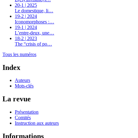
20-1 | 2025
Le domestique, li…
19-2 | 2024
Iconomorphoses :…
19-1 | 2024
L’entre-deux, une…
18-2 | 2023
The “crisis of po…
Tous les numéros
Index
Auteurs
Mots-clés
La revue
Présentation
Comités
Instruction aux auteurs
Informations