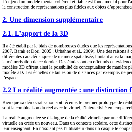
L'enjeu d'un modèle mental cohérent et fiable est fondamental pour l'a
la construction de représentations plus fidèles aux objets d’apprentiss
2. Une dimension supplémentaire
2.1. L’apport de la 3D
Il a été établi par le biais de nombreuses études que les représentatio
2007, Barak et Dori, 2005 ; Urhahne et al., 2009). Une des raisons à c
différentes caractéristiques de manière spatialisée, limitant ainsi la m
la mémorisation de ce dernier. Des études ont en effet mis en évidence 
modèles 3D offrent ainsi la possibilité de conceptualiser de manière pl
modèle 3D. Les échelles de tailles ou de distances par exemple, ne peuv
l’espace.
2.2 La réalité augmentée : une distinction
Bien que sa démocratisation soit récente, le premier prototype de réa
sont la combinaison du réel avec le virtuel, l’interactivité en temps ré
La réalité augmentée se distingue de la réalité virtuelle par une différen
virtuelle en créée un nouveau. Dans un contexte scolaire, cette distinc
leur enseignant. En n’isolant pas l’utilisateur dans un casque le coupa