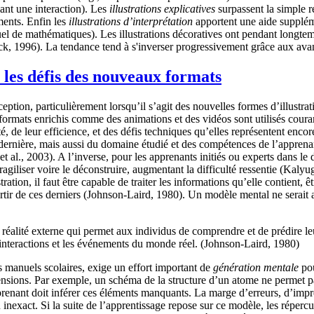
iant une interaction). Les
illustrations explicatives
surpassent la simple re
ments. Enfin les
illustrations d’interprétation
apportent une aide suppléme
el de mathématiques). Les illustrations décoratives ont pendant longtemp
inck, 1996). La tendance tend à s'inverser progressivement grâce aux ava
t les défis des nouveaux formats
conception, particulièrement lorsqu’il s’agit des nouvelles formes d’illus
 formats enrichis comme des animations et des vidéos sont utilisés cou
té, de leur efficience, et des défis techniques qu’elles représentent enco
e dernière, mais aussi du domaine étudié et des compétences de l’apprenan
t al., 2003). A l’inverse, pour les apprenants initiés ou experts dans l
fragiliser voire le déconstruire, augmentant la difficulté ressentie (Kal
ration, il faut être capable de traiter les informations qu’elle contient,
artir de ces derniers (Johnson-Laird, 1980). Un modèle mental ne serait
 réalité externe qui permet aux individus de comprendre et de prédire le
es interactions et les événements du monde réel. (Johnson-Laird, 1980)
s manuels scolaires, exige un effort important de
génération mentale
pou
nsions. Par exemple, un schéma de la structure d’un atome ne permet pa
enant doit inférer ces éléments manquants. La marge d’erreurs, d’impréci
inexact. Si la suite de l’apprentissage repose sur ce modèle, les réperc