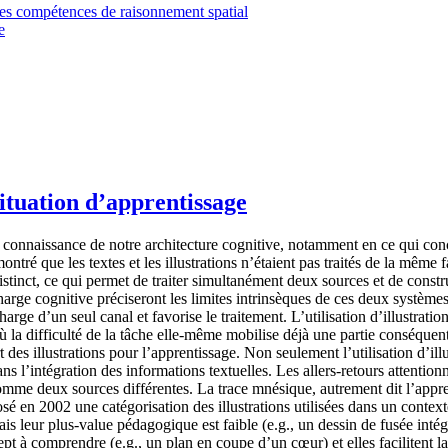
et les compétences de raisonnement spatial
e
 situation d’apprentissage
connaissance de notre architecture cognitive, notamment en ce qui conc
tré que les textes et les illustrations n’étaient pas traités de la même
istinct, ce qui permet de traiter simultanément deux sources et de const
harge cognitive préciseront les limites intrinsèques de ces deux système
harge d’un seul canal et favorise le traitement. L’utilisation d’illustrat
ù la difficulté de la tâche elle-même mobilise déjà une partie conséquent
es illustrations pour l’apprentissage. Non seulement l’utilisation d’illu
dans l’intégration des informations textuelles. Les allers-retours attentio
me deux sources différentes. La trace mnésique, autrement dit l’apprent
osé en 2002 une catégorisation des illustrations utilisées dans un contex
s leur plus-value pédagogique est faible (e.g., un dessin de fusée intég
ept à comprendre (e.g., un plan en coupe d’un cœur) et elles facilitent