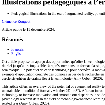
Illustrations pédagogiques à l’èr
Pedagogical illustrations in the era of augmented reality: potent
Clémence
Rougeot
Article publié le 15 décembre 2024.
Résumés
Français
English
Cet article propose un aperçu des opportunités qu’offre la technologie
du réel jusqu’alors impossibles à représenter dans un format classique,
sera évoqué. Le potentiel de cette technologie pour accroître la motiva
exemple d’application concrète des données issues de la recherche en 
cercle sisyphéen de crainte liée à la technologie (Amy Orben, 2020).
This article offers an overview of the potential of augmented reality t
unattainable in traditional formats, whether 2D or 3D. After an introduc
technology to increase motivation and smoothe out disparities in studen
psychology research data in the field of technology-enhanced learning
related fear (Amy Orben, 2020).