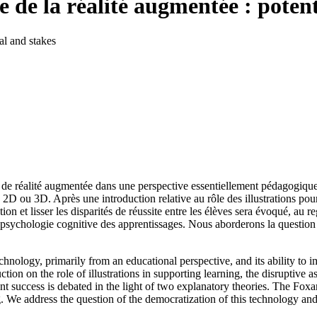
e de la réalité augmentée : potent
ial and stakes
 de réalité augmentée dans une perspective essentiellement pédagogique,
 2D ou 3D. Après une introduction relative au rôle des illustrations pour 
tion et lisser les disparités de réussite entre les élèves sera évoqué, a
psychologie cognitive des apprentissages. Nous aborderons la question 
echnology, primarily from an educational perspective, and its ability to
tion on the role of illustrations in supporting learning, the disruptive a
t success is debated in the light of two explanatory theories. The Foxar
. We address the question of the democratization of this technology and 