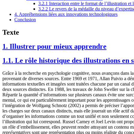
3.2.1 Interaction entre le format de l’illustration 
3.2.2 Le revers de la médaille du niveau d’expertis
4. Appréhensions liées aux innovations technologiques
Conclusion
Texte
1. Illustrer pour mieux apprendre
1.1. Le rôle historique des illustrations en
Grâce à la recherche en psychologie cognitive, nous avançons dans la 
provenant de diverses sources. Entre 1969 et 1971, Allan Paivio a démon
informations textuelles et imagées sont traitées chacune par un canal d
deux sources distinctes. En 1988, les travaux de John Sweller sur la c
Répartir la quantité d’informations sur plusieurs canaux évite une surc
mental, ce qui est particulièrement important pour les apprentissages o
l’intégration de Wolfgang Schnotz (2002) a permis de préciser l’apport d
les charges sur deux canaux distincts, mais elle jouerait un rôle actif 
d’organiser les informations comme un tout unifié et non seulement com
l’illustration qui lui correspond. Russel Carney et Joel Levin ont prop
un rôle d’embellissement, elles peuvent rendre attrayant un contenu mai
représentatives
sont une représentation plus ou moins réaliste du conc