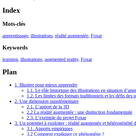
Index
Mots-clés
apprentissage
,
illustrations
,
réalité augmentée
,
Foxar
Keywords
learning
,
illustrations
,
augmented reality
,
Foxar
Plan
1. Illustrer pour mieux apprendre
1.1. Le rôle historique des illustrations en situation d’app
1.2. Les limites des formats traditionnels et les défis de
2. Une dimension supplémentaire
2.1. L’apport de la 3D
2.2 La réalité augmentée : une distinction fondamentale
2.3. L’exemple du projet Foxar
3. Un potentiel à exploiter : réalité augmentée et hétérogénéité 
3.1. Apports empiriques
3.2 Comment expliquer ce phénomène ?