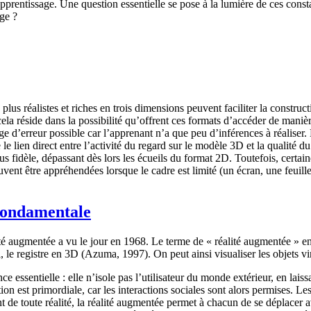
pprentissage. Une question essentielle se pose à la lumière de ces cons
age ?
ns plus réalistes et riches en trois dimensions peuvent faciliter la cons
ela réside dans la possibilité qu’offrent ces formats d’accéder de manièr
arge d’erreur possible car l’apprenant n’a que peu d’inférences à réalise
le lien direct entre l’activité du regard sur le modèle 3D et la qualité 
us fidèle, dépassant dès lors les écueils du format 2D. Toutefois, certa
ent être appréhendées lorsque le cadre est limité (un écran, une feuille
 fondamentale
lité augmentée a vu le jour en 1968. Le terme de « réalité augmentée » 
el, le registre en 3D (Azuma, 1997). On peut ainsi visualiser les objets vi
ce essentielle : elle n’isole pas l’utilisateur du monde extérieur, en laiss
tion est primordiale, car les interactions sociales sont alors permises.
nt de toute réalité, la réalité augmentée permet à chacun de se déplacer a