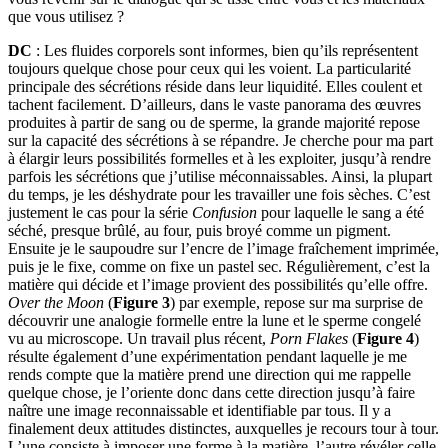
que vous utilisez ?
DC
: Les fluides corporels sont informes, bien qu’ils représentent
toujours quelque chose pour ceux qui les voient. La particularité
principale des sécrétions réside dans leur liquidité. Elles coulent et
tachent facilement. D’ailleurs, dans le vaste panorama des œuvres
produites à partir de sang ou de sperme, la grande majorité repose
sur la capacité des sécrétions à se répandre. Je cherche pour ma part
à élargir leurs possibilités formelles et à les exploiter, jusqu’à rendre
parfois les sécrétions que j’utilise méconnaissables. Ainsi, la plupart
du temps, je les déshydrate pour les travailler une fois sèches. C’est
justement le cas pour la série
Confusion
pour laquelle le sang a été
séché, presque brûlé, au four, puis broyé comme un pigment.
Ensuite je le saupoudre sur l’encre de l’image fraîchement imprimée,
puis je le fixe, comme on fixe un pastel sec. Régulièrement, c’est la
matière qui décide et l’image provient des possibilités qu’elle offre.
Over the Moon
(
Figure 3
) par exemple, repose sur ma surprise de
découvrir une analogie formelle entre la lune et le sperme congelé
vu au microscope. Un travail plus récent,
Porn Flakes
(
Figure 4
)
résulte également d’une expérimentation pendant laquelle je me
rends compte que la matière prend une direction qui me rappelle
quelque chose, je l’oriente donc dans cette direction jusqu’à faire
naître une image reconnaissable et identifiable par tous. Il y a
finalement deux attitudes distinctes, auxquelles je recours tour à tour.
L’une consiste à imposer une forme à la matière, l’autre révéler celle