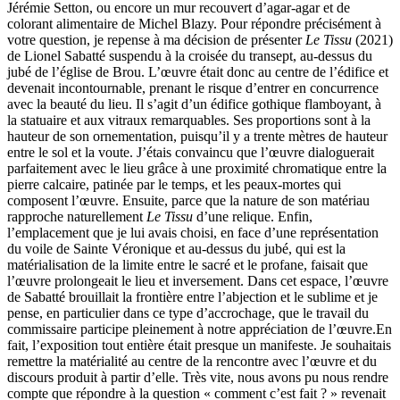
Jérémie Setton, ou encore un mur recouvert d’agar-agar et de
colorant alimentaire de Michel Blazy. Pour répondre précisément à
votre question, je repense à ma décision de présenter
Le Tissu
(2021)
de Lionel Sabatté suspendu à la croisée du transept, au-dessus du
jubé de l’église de Brou. L’œuvre était donc au centre de l’édifice et
devenait incontournable, prenant le risque d’entrer en concurrence
avec la beauté du lieu. Il s’agit d’un édifice gothique flamboyant, à
la statuaire et aux vitraux remarquables. Ses proportions sont à la
hauteur de son ornementation, puisqu’il y a trente mètres de hauteur
entre le sol et la voute. J’étais convaincu que l’œuvre dialoguerait
parfaitement avec le lieu grâce à une proximité chromatique entre la
pierre calcaire, patinée par le temps, et les peaux-mortes qui
composent l’œuvre. Ensuite, parce que la nature de son matériau
rapproche naturellement
Le Tissu
d’une relique. Enfin,
l’emplacement que je lui avais choisi, en face d’une représentation
du voile de Sainte Véronique et au-dessus du jubé, qui est la
matérialisation de la limite entre le sacré et le profane, faisait que
l’œuvre prolongeait le lieu et inversement. Dans cet espace, l’œuvre
de Sabatté brouillait la frontière entre l’abjection et le sublime et je
pense, en particulier dans ce type d’accrochage, que le travail du
commissaire participe pleinement à notre appréciation de l’œuvre.En
fait, l’exposition tout entière était presque un manifeste. Je souhaitais
remettre la matérialité au centre de la rencontre avec l’œuvre et du
discours produit à partir d’elle. Très vite, nous avons pu nous rendre
compte que répondre à la question « comment c’est fait ? » revenait