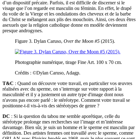
d’un dispositif précaire. Parfois, il est difficile de discerner si le
visage que l’on regarde est masculin ou féminin. En effet, le drapé
du voile de la Vierge et les ondulations des cheveux et de la barbe
du Christ se mélangent aux plis des mouchoirs. Ainsi, ces deux êtres
asexuels que la religion catholique donne en modèle deviennent
presque androgynes.
Figure 3. Dylan Caruso,
Over the Moon #5
(2015).
Photographie numérique, tirage Fine Art. 100 x 70 cm.
Crédits : ©Dylan Caruso, Adagp.
T&C
: Quand on découvre votre travail, en particulier vos œuvres
réalisées avec du sperme, on s’interroge sur votre rapport à la
masculinité et il y a justement un autre type d'image dont nous
n'avons pas encore parlé : le stéréotype. Comment votre travail se
positionne-t-il vis-à-vis des stéréotypes de genre ?
DC
: Si la question du tabou me semble aporétique, celle du
stéréotype prolonge mes recherches sur l’image et m’intéresse
davantage. Bien sûr, je suis un homme et le sperme est masculin par
définition. Des artistes femmes ont travaillé avec le sperme, comme
ORLAN avec
Plaisirs brodés
en 1968, mais le plus souvent ce sont