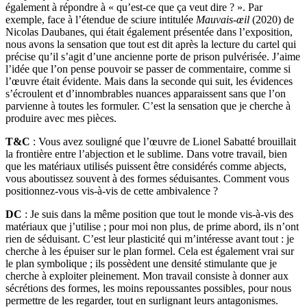
également à répondre à « qu’est-ce que ça veut dire ? ». Par
exemple, face à l’étendue de sciure intitulée
Mauvais-œil
(2020) de
Nicolas Daubanes, qui était également présentée dans l’exposition,
nous avons la sensation que tout est dit après la lecture du cartel qui
précise qu’il s’agit d’une ancienne porte de prison pulvérisée. J’aime
l’idée que l’on pense pouvoir se passer de commentaire, comme si
l’œuvre était évidente. Mais dans la seconde qui suit, les évidences
s’écroulent et d’innombrables nuances apparaissent sans que l’on
parvienne à toutes les formuler. C’est la sensation que je cherche à
produire avec mes pièces.
T&C
: Vous avez souligné que l’œuvre de Lionel Sabatté brouillait
la frontière entre l’abjection et le sublime. Dans votre travail, bien
que les matériaux utilisés puissent être considérés comme abjects,
vous aboutissez souvent à des formes séduisantes. Comment vous
positionnez-vous vis-à-vis de cette ambivalence ?
DC
: Je suis dans la même position que tout le monde vis-à-vis des
matériaux que j’utilise ; pour moi non plus, de prime abord, ils n’ont
rien de séduisant. C’est leur plasticité qui m’intéresse avant tout : je
cherche à les épuiser sur le plan formel. Cela est également vrai sur
le plan symbolique ; ils possèdent une densité stimulante que je
cherche à exploiter pleinement. Mon travail consiste à donner aux
sécrétions des formes, les moins repoussantes possibles, pour nous
permettre de les regarder, tout en surlignant leurs antagonismes.