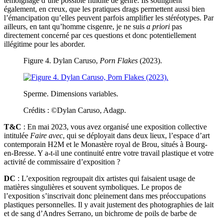
témoignage d’une possible fluidité de genre. Ils soulignent
également, en creux, que les pratiques drags permettent aussi bien
l’émancipation qu’elles peuvent parfois amplifier les stéréotypes. Par
ailleurs, en tant qu’homme cisgenre, je ne suis
a priori
pas
directement concerné par ces questions et donc potentiellement
illégitime pour les aborder.
Figure 4. Dylan Caruso,
Porn Flakes
(2023).
Sperme. Dimensions variables.
Crédits : ©Dylan Caruso, Adagp.
T&C
: En mai 2023, vous avez organisé une exposition collective
intitulée
Faire avec
, qui se déployait dans deux lieux, l’espace d’art
contemporain H2M et le Monastère royal de Brou, situés à Bourg-
en-Bresse. Y a-t-il une continuité entre votre travail plastique et votre
activité de commissaire d’exposition ?
DC
: L’exposition regroupait dix artistes qui faisaient usage de
matières singulières et souvent symboliques. Le propos de
l’exposition s’inscrivait donc pleinement dans mes préoccupations
plastiques personnelles. Il y avait justement des photographies de lait
et de sang d’Andres Serrano, un bichrome de poils de barbe de