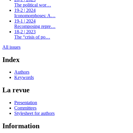
The political wor…
19-2 | 2024
Iconomorphoses: A…
19-1 | 2024
Recomposing repre…
18-2 | 2023
The “crisis of po…
All issues
Index
Authors
Keywords
La revue
Presentation
Committees
Stylesheet for authors
Information