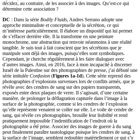
décidez, au contraire, de les associer à des images. Qu’est-ce qui
détermine cette association ?
DC
: Dans la série
Bodily Fluids
, Andres Serrano adopte une
approche minimaliste et conceptuelle de la sécrétion, ce qui
m’intéresse particulièrement. Il élabore un dispositif qui lui permet
de s’effacer derrière elle. Il la transforme en une peinture
monochrome, une abstraction qui renvoie néanmoins à une réalité
tangible. Je suis tout à fait conscient que les sécrétions que je
manipule sont déjà des images, puisqu’elles sont symboliques.
Cependant, je cherche régulièrement à les faire dialoguer avec
d’autres images. Ainsi, en 2016, face à mon incapacité à discerner
Israël de la Palestine sur des photographies de presse, j’ai débuté une
série intitulée
Confusion
(
Figures 1a-1d
). Cette série reprend des
photographies d’explosions survenues lors de conflits armés, que je
révèle avec des cendres de sang sur des papiers transparents,
exposés entre deux plaques de verre. Il s’agissait, d’une certaine
manière, de prolonger la déflagration capturée dans l’image à la
surface de la photographie, comme si les cendres de l’explosion
qu’elle représente venaient se coller sur elle. Le voile de cendre de
sang, qui révèle ces photographies, brouille leur lisibilité et rend
pratiquement impossible l’indentification de l’endroit où la
photographie a été prise. Associer des images de guerre à du sang
peut finalement paraître tautologique puisque les cendres de sang, à
la surface de l’image, semblent redoubler matériellement ce qui s’y