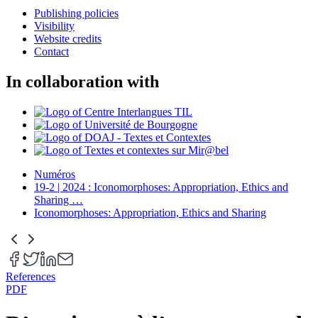
Publishing policies
Visibility
Website credits
Contact
In collaboration with
Numéros
19-2 | 2024 : Iconomorphoses: Appropriation, Ethics and
Sharing
…
Iconomorphoses: Appropriation, Ethics and Sharing
References
PDF