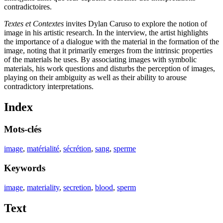
contradictoires.
Textes et Contextes
invites Dylan Caruso to explore the notion of
image in his artistic research. In the interview, the artist highlights
the importance of a dialogue with the material in the formation of the
image, noting that it primarily emerges from the intrinsic properties
of the materials he uses. By associating images with symbolic
materials, his work questions and disturbs the perception of images,
playing on their ambiguity as well as their ability to arouse
contradictory interpretations.
Index
Mots-clés
image
,
matérialité
,
sécrétion
,
sang
,
sperme
Keywords
image
,
materiality
,
secretion
,
blood
,
sperm
Text