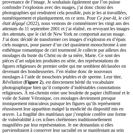
provenance de l’image. Je souhaitais également que l’on puisse
confondre l’explosion avec des nuages, j’ai donc choisi des
photographies qui rendraient cela possible, puis je les ai travaillées,
numériquement et plastiquement, en ce sens. Pour
Ce jour-là, le ciel
était dégagé
(2022), nous venions de commémorer les vingt ans des
attentats du 11 septembre 2001 et j’ai réalisé, en revoyant les images
des attentats, que le ciel de New York ne comportait aucun nuage.
J’ai donc décidé de transformer ces images d’explosion en d’épais
ciels nuageux, pour passer d’un ciel quasiment monochrome à une
esthétique romantique de ciel tourmenté.Je collecte par ailleurs des
moulages du buste du Christ ou de sa mère, Marie. Ce sont des
pièces d’art sulpicien produites en série, des représentations de
figures religieuses de premier ordre qui me semblent déclassées en
devenant des bondieuseries. J’en réalise donc de nouveaux
moulages à l’aide de mouchoirs jetables et de sperme. Leur titre,
Révélation
(
Figure 2
), est directement hérité du vocabulaire
photographique bien qu’il comporte d’indéniables connotations
religieuses. À mi-chemin entre une boulette de papier chiffonné et le
voile de Sainte Véronique, ces moulages deviennent presque
ironiquement miraculeux puisque les figures qu’ils représentent
réussissent leur apparition malgré la modicité du dispositif mis en
œuvre. La fragilité des matériaux que j’emploie confère une forme
de vulnérabilité à ces icônes chrétiennes traditionnellement
magnifiées par leur représentation. Je me demandais si elles
parviendraient à conserver leur sacralité en se manifestant au sein