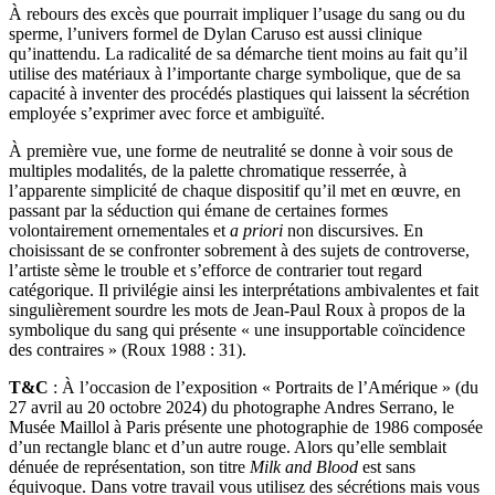
À rebours des excès que pourrait impliquer l’usage du sang ou du
sperme, l’univers formel de Dylan Caruso est aussi clinique
qu’inattendu. La radicalité de sa démarche tient moins au fait qu’il
utilise des matériaux à l’importante charge symbolique, que de sa
capacité à inventer des procédés plastiques qui laissent la sécrétion
employée s’exprimer avec force et ambiguïté.
À première vue, une forme de neutralité se donne à voir sous de
multiples modalités, de la palette chromatique resserrée, à
l’apparente simplicité de chaque dispositif qu’il met en œuvre, en
passant par la séduction qui émane de certaines formes
volontairement ornementales et
a priori
non discursives. En
choisissant de se confronter sobrement à des sujets de controverse,
l’artiste sème le trouble et s’efforce de contrarier tout regard
catégorique. Il privilégie ainsi les interprétations ambivalentes et fait
singulièrement sourdre les mots de Jean-Paul Roux à propos de la
symbolique du sang qui présente « une insupportable coïncidence
des contraires » (Roux 1988 : 31).
T&C
: À l’occasion de l’exposition « Portraits de l’Amérique » (du
27 avril au 20 octobre 2024) du photographe Andres Serrano, le
Musée Maillol à Paris présente une photographie de 1986 composée
d’un rectangle blanc et d’un autre rouge. Alors qu’elle semblait
dénuée de représentation, son titre
Milk and Blood
est sans
équivoque. Dans votre travail vous utilisez des sécrétions mais vous