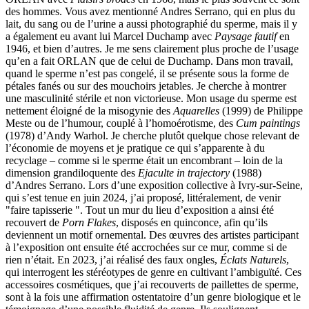
des hommes. Vous avez mentionné Andres Serrano, qui en plus du
lait, du sang ou de l’urine a aussi photographié du sperme, mais il y
a également eu avant lui Marcel Duchamp avec
Paysage fautif
en
1946, et bien d’autres. Je me sens clairement plus proche de l’usage
qu’en a fait ORLAN que de celui de Duchamp. Dans mon travail,
quand le sperme n’est pas congelé, il se présente sous la forme de
pétales fanés ou sur des mouchoirs jetables. Je cherche à montrer
une masculinité stérile et non victorieuse. Mon usage du sperme est
nettement éloigné de la misogynie des
Aquarelles
(1999) de Philippe
Meste ou de l’humour, couplé à l’homoérotisme, des
Cum paintings
(1978) d’Andy Warhol. Je cherche plutôt quelque chose relevant de
l’économie de moyens et je pratique ce qui s’apparente à du
recyclage – comme si le sperme était un encombrant – loin de la
dimension grandiloquente des
Ejaculte in trajectory
(1988)
d’Andres Serrano. Lors d’une exposition collective à Ivry-sur-Seine,
qui s’est tenue en juin 2024, j’ai proposé, littéralement, de venir
"faire tapisserie ". Tout un mur du lieu d’exposition a ainsi été
recouvert de
Porn Flakes
, disposés en quinconce, afin qu’ils
deviennent un motif ornemental. Des œuvres des artistes participant
à l’exposition ont ensuite été accrochées sur ce mur, comme si de
rien n’était. En 2023, j’ai réalisé des faux ongles,
Éclats Naturels
,
qui interrogent les stéréotypes de genre en cultivant l’ambiguïté. Ces
accessoires cosmétiques, que j’ai recouverts de paillettes de sperme,
sont à la fois une affirmation ostentatoire d’un genre biologique et le