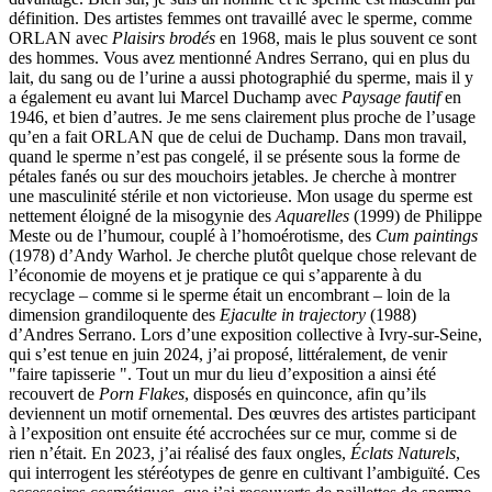
définition. Des artistes femmes ont travaillé avec le sperme, comme
ORLAN avec
Plaisirs brodés
en 1968, mais le plus souvent ce sont
des hommes. Vous avez mentionné Andres Serrano, qui en plus du
lait, du sang ou de l’urine a aussi photographié du sperme, mais il y
a également eu avant lui Marcel Duchamp avec
Paysage fautif
en
1946, et bien d’autres. Je me sens clairement plus proche de l’usage
qu’en a fait ORLAN que de celui de Duchamp. Dans mon travail,
quand le sperme n’est pas congelé, il se présente sous la forme de
pétales fanés ou sur des mouchoirs jetables. Je cherche à montrer
une masculinité stérile et non victorieuse. Mon usage du sperme est
nettement éloigné de la misogynie des
Aquarelles
(1999) de Philippe
Meste ou de l’humour, couplé à l’homoérotisme, des
Cum paintings
(1978) d’Andy Warhol. Je cherche plutôt quelque chose relevant de
l’économie de moyens et je pratique ce qui s’apparente à du
recyclage – comme si le sperme était un encombrant – loin de la
dimension grandiloquente des
Ejaculte in trajectory
(1988)
d’Andres Serrano. Lors d’une exposition collective à Ivry-sur-Seine,
qui s’est tenue en juin 2024, j’ai proposé, littéralement, de venir
"faire tapisserie ". Tout un mur du lieu d’exposition a ainsi été
recouvert de
Porn Flakes
, disposés en quinconce, afin qu’ils
deviennent un motif ornemental. Des œuvres des artistes participant
à l’exposition ont ensuite été accrochées sur ce mur, comme si de
rien n’était. En 2023, j’ai réalisé des faux ongles,
Éclats Naturels
,
qui interrogent les stéréotypes de genre en cultivant l’ambiguïté. Ces