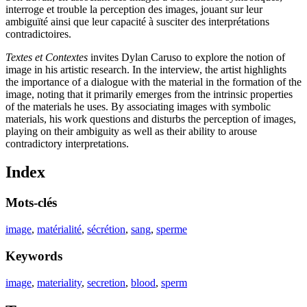
interroge et trouble la perception des images, jouant sur leur
ambiguïté ainsi que leur capacité à susciter des interprétations
contradictoires.
Textes et Contextes
invites Dylan Caruso to explore the notion of
image in his artistic research. In the interview, the artist highlights
the importance of a dialogue with the material in the formation of the
image, noting that it primarily emerges from the intrinsic properties
of the materials he uses. By associating images with symbolic
materials, his work questions and disturbs the perception of images,
playing on their ambiguity as well as their ability to arouse
contradictory interpretations.
Index
Mots-clés
image
,
matérialité
,
sécrétion
,
sang
,
sperme
Keywords
image
,
materiality
,
secretion
,
blood
,
sperm