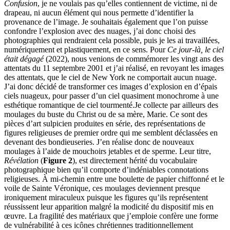
Confusion
, je ne voulais pas qu’elles contiennent de victime, ni de
drapeau, ni aucun élément qui nous permette d’identifier la
provenance de l’image. Je souhaitais également que l’on puisse
confondre l’explosion avec des nuages, j’ai donc choisi des
photographies qui rendraient cela possible, puis je les ai travaillées,
numériquement et plastiquement, en ce sens. Pour
Ce jour-là, le ciel
était dégagé
(2022), nous venions de commémorer les vingt ans des
attentats du 11 septembre 2001 et j’ai réalisé, en revoyant les images
des attentats, que le ciel de New York ne comportait aucun nuage.
J’ai donc décidé de transformer ces images d’explosion en d’épais
ciels nuageux, pour passer d’un ciel quasiment monochrome à une
esthétique romantique de ciel tourmenté.Je collecte par ailleurs des
moulages du buste du Christ ou de sa mère, Marie. Ce sont des
pièces d’art sulpicien produites en série, des représentations de
figures religieuses de premier ordre qui me semblent déclassées en
devenant des bondieuseries. J’en réalise donc de nouveaux
moulages à l’aide de mouchoirs jetables et de sperme. Leur titre,
Révélation
(
Figure 2
), est directement hérité du vocabulaire
photographique bien qu’il comporte d’indéniables connotations
religieuses. À mi-chemin entre une boulette de papier chiffonné et le
voile de Sainte Véronique, ces moulages deviennent presque
ironiquement miraculeux puisque les figures qu’ils représentent
réussissent leur apparition malgré la modicité du dispositif mis en
œuvre. La fragilité des matériaux que j’emploie confère une forme
de vulnérabilité à ces icônes chrétiennes traditionnellement