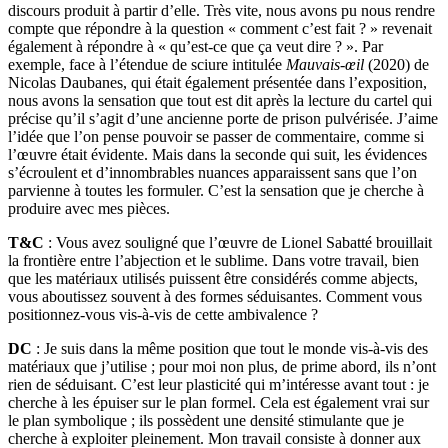
discours produit à partir d’elle. Très vite, nous avons pu nous rendre
compte que répondre à la question « comment c’est fait ? » revenait
également à répondre à « qu’est-ce que ça veut dire ? ». Par
exemple, face à l’étendue de sciure intitulée
Mauvais-œil
(2020) de
Nicolas Daubanes, qui était également présentée dans l’exposition,
nous avons la sensation que tout est dit après la lecture du cartel qui
précise qu’il s’agit d’une ancienne porte de prison pulvérisée. J’aime
l’idée que l’on pense pouvoir se passer de commentaire, comme si
l’œuvre était évidente. Mais dans la seconde qui suit, les évidences
s’écroulent et d’innombrables nuances apparaissent sans que l’on
parvienne à toutes les formuler. C’est la sensation que je cherche à
produire avec mes pièces.
T&C
: Vous avez souligné que l’œuvre de Lionel Sabatté brouillait
la frontière entre l’abjection et le sublime. Dans votre travail, bien
que les matériaux utilisés puissent être considérés comme abjects,
vous aboutissez souvent à des formes séduisantes. Comment vous
positionnez-vous vis-à-vis de cette ambivalence ?
DC
: Je suis dans la même position que tout le monde vis-à-vis des
matériaux que j’utilise ; pour moi non plus, de prime abord, ils n’ont
rien de séduisant. C’est leur plasticité qui m’intéresse avant tout : je
cherche à les épuiser sur le plan formel. Cela est également vrai sur
le plan symbolique ; ils possèdent une densité stimulante que je
cherche à exploiter pleinement. Mon travail consiste à donner aux