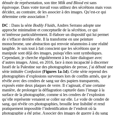
dénuée de représentation, son titre
Milk and Blood
est sans
équivoque. Dans votre travail vous utilisez des sécrétions mais vous
décidez, au contraire, de les associer à des images. Qu’est-ce qui
détermine cette association ?
DC
: Dans la série
Bodily Fluids
, Andres Serrano adopte une
approche minimaliste et conceptuelle de la sécrétion, ce qui
m’intéresse particulièrement. Il élabore un dispositif qui lui permet
de s’effacer derrière elle. Il la transforme en une peinture
monochrome, une abstraction qui renvoie néanmoins à une réalité
tangible. Je suis tout à fait conscient que les sécrétions que je
manipule sont déjà des images, puisqu’elles sont symboliques.
Cependant, je cherche régulièrement à les faire dialoguer avec
d’autres images. Ainsi, en 2016, face à mon incapacité à discerner
Israël de la Palestine sur des photographies de presse, j’ai débuté une
série intitulée
Confusion
(
Figures 1a-1d
). Cette série reprend des
photographies d’explosions survenues lors de conflits armés, que je
révèle avec des cendres de sang sur des papiers transparents,
exposés entre deux plaques de verre. Il s’agissait, d’une certaine
manière, de prolonger la déflagration capturée dans l’image à la
surface de la photographie, comme si les cendres de l’explosion
qu’elle représente venaient se coller sur elle. Le voile de cendre de
sang, qui révèle ces photographies, brouille leur lisibilité et rend
pratiquement impossible l’indentification de l’endroit où la
photographie a été prise. Associer des images de guerre à du sang