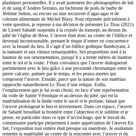
plastiques personnelles. Il y avait justement des photographies de lait
et de sang d’Andres Serrano, un bichrome de poils de barbe de
Jérémie Setton, ou encore un mur recouvert d’agar-agar et de
colorant alimentaire de Michel Blazy. Pour répondre précisément à
votre question, je repense à ma décision de présenter
Le Tissu
(2021)
de Lionel Sabatté suspendu à la croisée du transept, au-dessus du
jubé de l’église de Brou. L’œuvre était donc au centre de l’édifice et
devenait incontournable, prenant le risque d’entrer en concurrence
avec la beauté du lieu. Il s’agit d’un édifice gothique flamboyant, à
la statuaire et aux vitraux remarquables. Ses proportions sont à la
hauteur de son ornementation, puisqu’il y a trente mètres de hauteur
entre le sol et la voute. J’étais convaincu que l’œuvre dialoguerait
parfaitement avec le lieu grâce à une proximité chromatique entre la
pierre calcaire, patinée par le temps, et les peaux-mortes qui
composent l’œuvre. Ensuite, parce que la nature de son matériau
rapproche naturellement
Le Tissu
d’une relique. Enfin,
l’emplacement que je lui avais choisi, en face d’une représentation
du voile de Sainte Véronique et au-dessus du jubé, qui est la
matérialisation de la limite entre le sacré et le profane, faisait que
l’œuvre prolongeait le lieu et inversement. Dans cet espace, l’œuvre
de Sabatté brouillait la frontière entre l’abjection et le sublime et je
pense, en particulier dans ce type d’accrochage, que le travail du
commissaire participe pleinement à notre appréciation de l’œuvre.En
fait, l’exposition tout entière était presque un manifeste. Je souhaitais
remettre la matérialité au centre de la rencontre avec l’œuvre et du