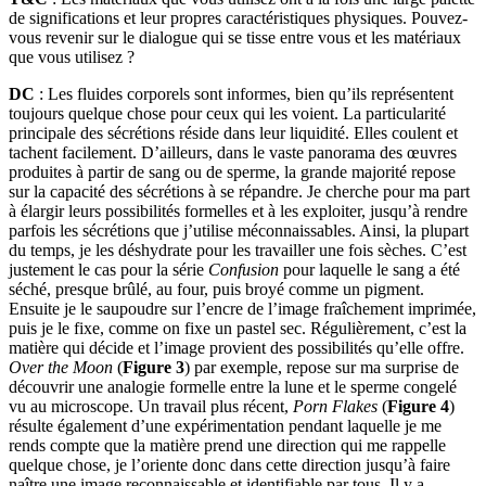
de significations et leur propres caractéristiques physiques. Pouvez-
vous revenir sur le dialogue qui se tisse entre vous et les matériaux
que vous utilisez ?
DC
: Les fluides corporels sont informes, bien qu’ils représentent
toujours quelque chose pour ceux qui les voient. La particularité
principale des sécrétions réside dans leur liquidité. Elles coulent et
tachent facilement. D’ailleurs, dans le vaste panorama des œuvres
produites à partir de sang ou de sperme, la grande majorité repose
sur la capacité des sécrétions à se répandre. Je cherche pour ma part
à élargir leurs possibilités formelles et à les exploiter, jusqu’à rendre
parfois les sécrétions que j’utilise méconnaissables. Ainsi, la plupart
du temps, je les déshydrate pour les travailler une fois sèches. C’est
justement le cas pour la série
Confusion
pour laquelle le sang a été
séché, presque brûlé, au four, puis broyé comme un pigment.
Ensuite je le saupoudre sur l’encre de l’image fraîchement imprimée,
puis je le fixe, comme on fixe un pastel sec. Régulièrement, c’est la
matière qui décide et l’image provient des possibilités qu’elle offre.
Over the Moon
(
Figure 3
) par exemple, repose sur ma surprise de
découvrir une analogie formelle entre la lune et le sperme congelé
vu au microscope. Un travail plus récent,
Porn Flakes
(
Figure 4
)
résulte également d’une expérimentation pendant laquelle je me
rends compte que la matière prend une direction qui me rappelle
quelque chose, je l’oriente donc dans cette direction jusqu’à faire
naître une image reconnaissable et identifiable par tous. Il y a