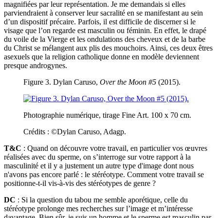
magnifiées par leur représentation. Je me demandais si elles
parviendraient à conserver leur sacralité en se manifestant au sein
d’un dispositif précaire. Parfois, il est difficile de discerner si le
visage que l’on regarde est masculin ou féminin. En effet, le drapé
du voile de la Vierge et les ondulations des cheveux et de la barbe
du Christ se mélangent aux plis des mouchoirs. Ainsi, ces deux êtres
asexuels que la religion catholique donne en modèle deviennent
presque androgynes.
Figure 3. Dylan Caruso,
Over the Moon #5
(2015).
Photographie numérique, tirage Fine Art. 100 x 70 cm.
Crédits : ©Dylan Caruso, Adagp.
T&C
: Quand on découvre votre travail, en particulier vos œuvres
réalisées avec du sperme, on s’interroge sur votre rapport à la
masculinité et il y a justement un autre type d'image dont nous
n'avons pas encore parlé : le stéréotype. Comment votre travail se
positionne-t-il vis-à-vis des stéréotypes de genre ?
DC
: Si la question du tabou me semble aporétique, celle du
stéréotype prolonge mes recherches sur l’image et m’intéresse
davantage. Bien sûr, je suis un homme et le sperme est masculin par