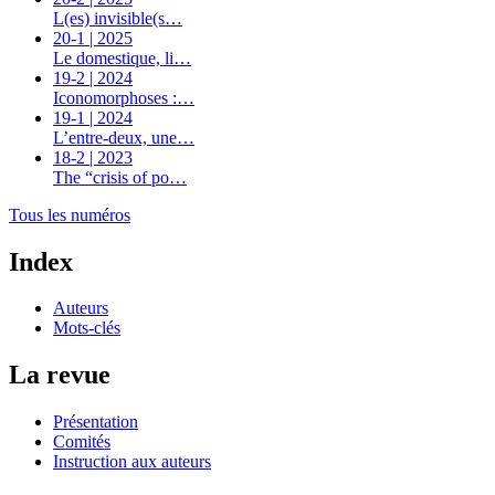
L(es) invisible(s…
20-1 | 2025
Le domestique, li…
19-2 | 2024
Iconomorphoses :…
19-1 | 2024
L’entre-deux, une…
18-2 | 2023
The “crisis of po…
Tous les numéros
Index
Auteurs
Mots-clés
La revue
Présentation
Comités
Instruction aux auteurs