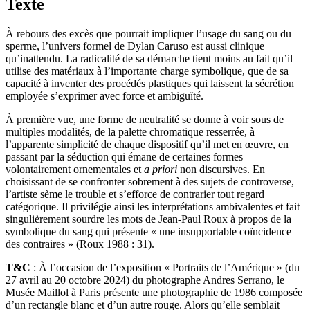
Texte
À rebours des excès que pourrait impliquer l’usage du sang ou du
sperme, l’univers formel de Dylan Caruso est aussi clinique
qu’inattendu. La radicalité de sa démarche tient moins au fait qu’il
utilise des matériaux à l’importante charge symbolique, que de sa
capacité à inventer des procédés plastiques qui laissent la sécrétion
employée s’exprimer avec force et ambiguïté.
À première vue, une forme de neutralité se donne à voir sous de
multiples modalités, de la palette chromatique resserrée, à
l’apparente simplicité de chaque dispositif qu’il met en œuvre, en
passant par la séduction qui émane de certaines formes
volontairement ornementales et
a priori
non discursives. En
choisissant de se confronter sobrement à des sujets de controverse,
l’artiste sème le trouble et s’efforce de contrarier tout regard
catégorique. Il privilégie ainsi les interprétations ambivalentes et fait
singulièrement sourdre les mots de Jean-Paul Roux à propos de la
symbolique du sang qui présente « une insupportable coïncidence
des contraires » (Roux 1988 : 31).
T&C
: À l’occasion de l’exposition « Portraits de l’Amérique » (du
27 avril au 20 octobre 2024) du photographe Andres Serrano, le
Musée Maillol à Paris présente une photographie de 1986 composée
d’un rectangle blanc et d’un autre rouge. Alors qu’elle semblait