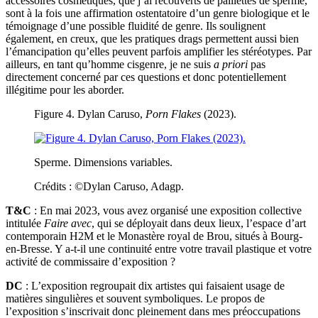
accessoires cosmétiques, que j’ai recouverts de paillettes de sperme,
sont à la fois une affirmation ostentatoire d’un genre biologique et le
témoignage d’une possible fluidité de genre. Ils soulignent
également, en creux, que les pratiques drags permettent aussi bien
l’émancipation qu’elles peuvent parfois amplifier les stéréotypes. Par
ailleurs, en tant qu’homme cisgenre, je ne suis
a priori
pas
directement concerné par ces questions et donc potentiellement
illégitime pour les aborder.
Figure 4. Dylan Caruso,
Porn Flakes
(2023).
Sperme. Dimensions variables.
Crédits : ©Dylan Caruso, Adagp.
T&C
: En mai 2023, vous avez organisé une exposition collective
intitulée
Faire avec
, qui se déployait dans deux lieux, l’espace d’art
contemporain H2M et le Monastère royal de Brou, situés à Bourg-
en-Bresse. Y a-t-il une continuité entre votre travail plastique et votre
activité de commissaire d’exposition ?
DC
: L’exposition regroupait dix artistes qui faisaient usage de
matières singulières et souvent symboliques. Le propos de
l’exposition s’inscrivait donc pleinement dans mes préoccupations