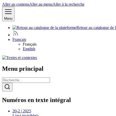
Aller au contenu
Aller au menu
Aller à la recherche
Menu
Retour au catalogue de 
Français
Français
English
Menu principal
Numéros en texte intégral
20-2 | 2025
L(es) invisible(s…