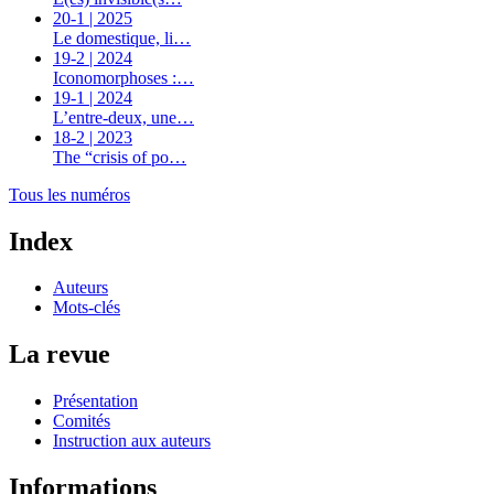
20-1 | 2025
Le domestique, li…
19-2 | 2024
Iconomorphoses :…
19-1 | 2024
L’entre-deux, une…
18-2 | 2023
The “crisis of po…
Tous les numéros
Index
Auteurs
Mots-clés
La revue
Présentation
Comités
Instruction aux auteurs
Informations