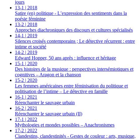
jours
13-1
| 2018
Satire (en) politique - L’expression des sentiments dans la
poésie féminine
13-2
| 2018
Approches diachroniques des discours et cultures spécialisés
14-1
| 2019
Silences croisés contemporains ; Le détective récurrent : entre
intime et société
14-2
| 2019
Edward Hopper, 50 ans après : influence et héritage
15-1
| 2020
Des histoires de la musique : perspectives intersémiotiques et
cognitives – Aragon et la chanson
15-2
| 2020
Les femmes américaines entre féminisation du politique et
politisation de l’intime – Le détective en famille
16-1
| 2021
Réenchanter le sauvage urbain
16-2
| 2021
Réenchanter le sauvage urbain (II)
17-1
| 2022
Mythologies et mondes possibles – Anachronismes
17-2
| 2022
Clandestins, clandestinités - Gestes de couleur : arts, musique,