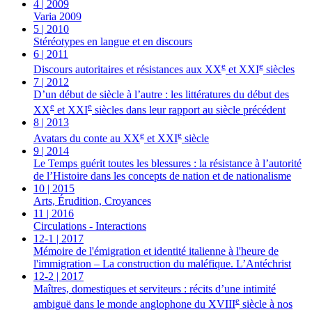
4
| 2009
Varia 2009
5
| 2010
Stéréotypes en langue et en discours
6
| 2011
e
e
Discours autoritaires et résistances aux XX
et XXI
siècles
7
| 2012
D’un début de siècle à l’autre : les littératures du début des
e
e
XX
et XXI
siècles dans leur rapport au siècle précédent
8
| 2013
e
e
Avatars du conte au XX
et XXI
siècle
9
| 2014
Le Temps guérit toutes les blessures : la résistance à l’autorité
de l’Histoire dans les concepts de nation et de nationalisme
10
| 2015
Arts, Érudition, Croyances
11
| 2016
Circulations - Interactions
12-1
| 2017
Mémoire de l'émigration et identité italienne à l'heure de
l'immigration – La construction du maléfique. L’Antéchrist
12-2
| 2017
Maîtres, domestiques et serviteurs : récits d’une intimité
e
ambiguë dans le monde anglophone du XVIII
siècle à nos