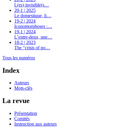
L(es) invisible(s…
20-1 | 2025
Le domestique, li…
19-2 | 2024
Iconomorphoses :…
19-1 | 2024
L’entre-deux, une…
18-2 | 2023
The “crisis of po…
Tous les numéros
Index
Auteurs
Mots-clés
La revue
Présentation
Comités
Instruction aux auteurs