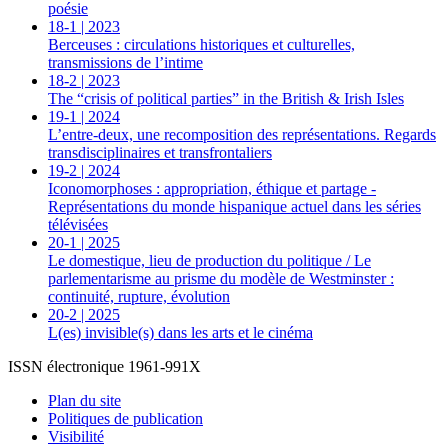
poésie
18-1
| 2023
Berceuses : circulations historiques et culturelles,
transmissions de l’intime
18-2
| 2023
The “crisis of political parties” in the British & Irish Isles
19-1
| 2024
L’entre-deux, une recomposition des représentations. Regards
transdisciplinaires et transfrontaliers
19-2
| 2024
Iconomorphoses : appropriation, éthique et partage -
Représentations du monde hispanique actuel dans les séries
télévisées
20-1
| 2025
Le domestique, lieu de production du politique / Le
parlementarisme au prisme du modèle de Westminster :
continuité, rupture, évolution
20-2
| 2025
L(es) invisible(s) dans les arts et le cinéma
ISSN électronique 1961-991X
Plan du site
Politiques de publication
Visibilité