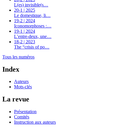
L(es) invisible(s…
20-1 | 2025
Le domestique, li…
19-2 | 2024
Iconomorphoses :…
19-1 | 2024
L’entre-deux, une…
18-2 | 2023
The “crisis of po…
Tous les numéros
Index
Auteurs
Mots-clés
La revue
Présentation
Comités
Instruction aux auteurs