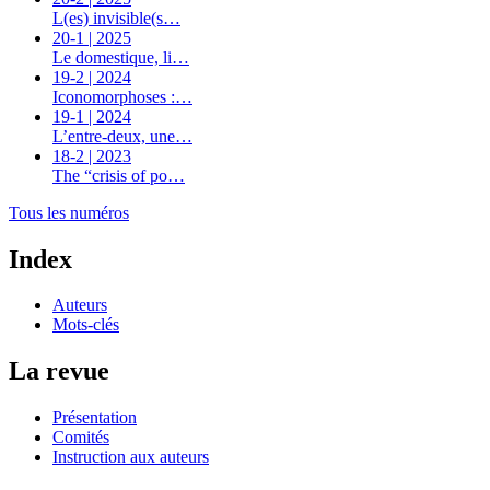
L(es) invisible(s…
20-1 | 2025
Le domestique, li…
19-2 | 2024
Iconomorphoses :…
19-1 | 2024
L’entre-deux, une…
18-2 | 2023
The “crisis of po…
Tous les numéros
Index
Auteurs
Mots-clés
La revue
Présentation
Comités
Instruction aux auteurs