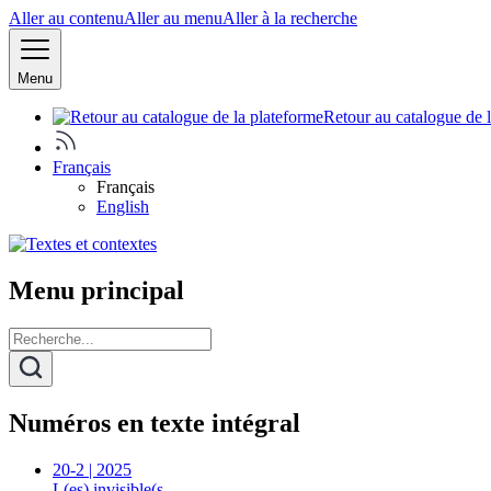
Aller au contenu
Aller au menu
Aller à la recherche
Menu
Retour au catalogue de 
Français
Français
English
Menu principal
Numéros en texte intégral
20-2 | 2025
L(es) invisible(s…