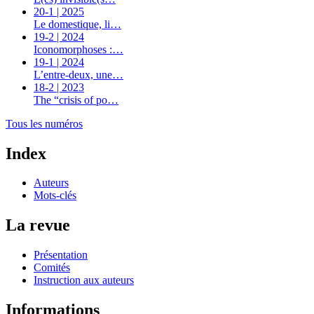
20-1 | 2025
Le domestique, li…
19-2 | 2024
Iconomorphoses :…
19-1 | 2024
L’entre-deux, une…
18-2 | 2023
The “crisis of po…
Tous les numéros
Index
Auteurs
Mots-clés
La revue
Présentation
Comités
Instruction aux auteurs
Informations