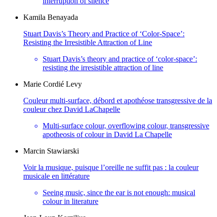
interruption of silence
Kamila
Benayada
Stuart Davis’s Theory and Practice of ‘Color-Space’:
Resisting the Irresistible Attraction of Line
Stuart Davis’s theory and practice of ‘color-space’:
resisting the irresistible attraction of line
Marie
Cordié Levy
Couleur multi-surface, débord et apothéose transgressive de la
couleur chez David LaChapelle
Multi-surface colour, overflowing colour, transgressive
apotheosis of colour in David La Chapelle
Marcin
Stawiarski
Voir la musique, puisque l’oreille ne suffit pas : la couleur
musicale en littérature
Seeing music, since the ear is not enough: musical
colour in literature