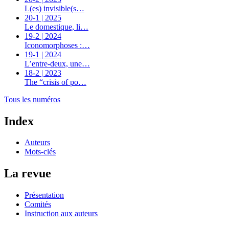
L(es) invisible(s…
20-1 | 2025
Le domestique, li…
19-2 | 2024
Iconomorphoses :…
19-1 | 2024
L’entre-deux, une…
18-2 | 2023
The “crisis of po…
Tous les numéros
Index
Auteurs
Mots-clés
La revue
Présentation
Comités
Instruction aux auteurs