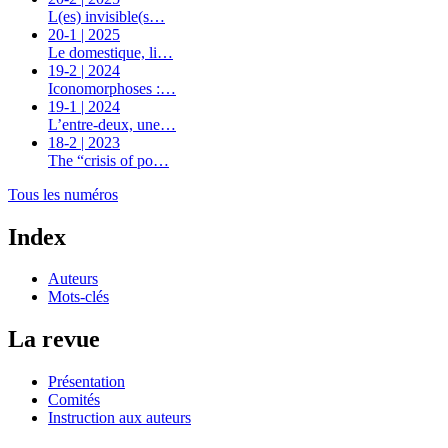
L(es) invisible(s…
20-1 | 2025
Le domestique, li…
19-2 | 2024
Iconomorphoses :…
19-1 | 2024
L’entre-deux, une…
18-2 | 2023
The “crisis of po…
Tous les numéros
Index
Auteurs
Mots-clés
La revue
Présentation
Comités
Instruction aux auteurs