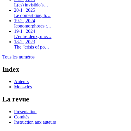
L(es) invisible(s…
20-1 | 2025
Le domestique, li…
19-2 | 2024
Iconomorphoses :…
19-1 | 2024
L’entre-deux, une…
18-2 | 2023
The “crisis of po…
Tous les numéros
Index
Auteurs
Mots-clés
La revue
Présentation
Comités
Instruction aux auteurs