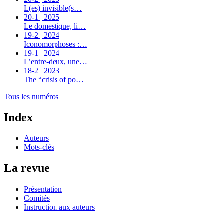
L(es) invisible(s…
20-1 | 2025
Le domestique, li…
19-2 | 2024
Iconomorphoses :…
19-1 | 2024
L’entre-deux, une…
18-2 | 2023
The “crisis of po…
Tous les numéros
Index
Auteurs
Mots-clés
La revue
Présentation
Comités
Instruction aux auteurs